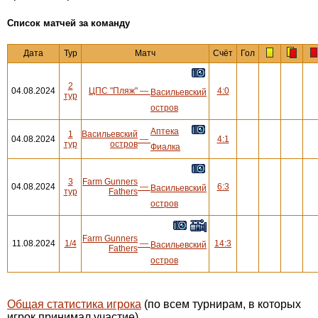
Cписок матчей за команду
Дата
Тур
Матч
Счёт
Гол
2
04.08.2024
ЦПС "Пляж"
—
4:0
Васильевский
тур
остров
Аптека
1
Васильевский
04.08.2024
—
4:1
тур
остров
Фиалка
3
Farm Gunners
04.08.2024
—
6:3
Васильевский
тур
Fathers
остров
Farm Gunners
11.08.2024
1/4
—
14:3
Васильевский
Fathers
остров
Общая статистика игрока
(по всем турнирам, в которых
игрок принимал участие)