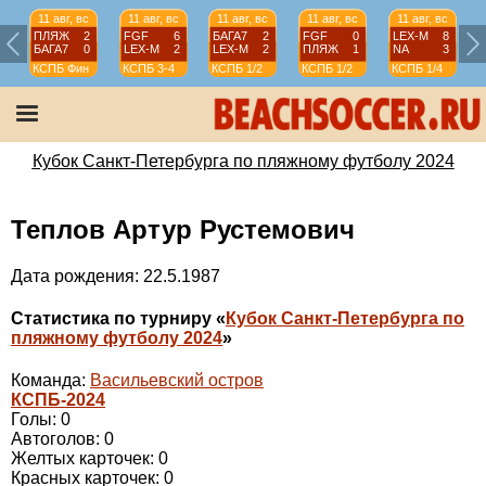
11 авг, вс
11 авг, вс
11 авг, вс
11 авг, вс
11 авг, вс
ПЛЯЖ
2
FGF
6
БАГА7
2
FGF
0
LEX-М
8
БАГА7
0
LEX-М
2
LEX-М
2
ПЛЯЖ
1
NA
3
КСПБ
Фин
КСПБ
3-4
КСПБ
1/2
КСПБ
1/2
КСПБ
1/4
Кубок Санкт-Петербурга по пляжному футболу 2024
Теплов Артур Рустемович
Дата рождения: 22.5.1987
Статистика по турниру «
Кубок Санкт-Петербурга по
пляжному футболу 2024
»
Команда:
Васильевский остров
КСПБ-2024
Голы: 0
Автоголов: 0
Желтых карточек: 0
Красных карточек: 0