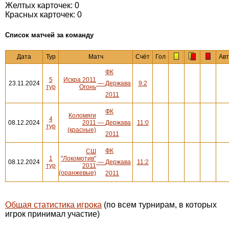
Желтых карточек: 0
Красных карточек: 0
Cписок матчей за команду
Дата
Тур
Матч
Счёт
Гол
Ав
ФК
5
Искра 2011
23.11.2024
—
Держава
9:2
тур
Огонь
2011
ФК
Коломяги
4
08.12.2024
2011
—
Держава
11:0
тур
(красные)
2011
ФК
СШ
1
"Локомотив"
08.12.2024
—
Держава
11:2
тур
2011
(оранжевые)
2011
Общая статистика игрока
(по всем турнирам, в которых
игрок принимал участие)