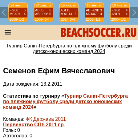
24 янв, пт
24 янв, пт
19 янв, вс
19 янв, вс
19 янв, вс
FG08
6
АВТВ
5
АВТ15
3
АВТ-09B
3
FG08
4
МСК07
4
АВТ-09B
5
КОЛ-14
3
МСК07
4
АВТВ
4
2006-
1-2
2006-
3-4
2014
3-4
2006-
1/2
2006-
1/2
07
07
07
07
Турнир Санкт-Петербурга по пляжному футболу среди
детско-юношеских команд 2024
Семенов Ефим Вячеславович
Дата рождения: 13.2.2011
Статистика по турниру «
Турнир Санкт-Петербурга
по пляжному футболу среди детско-юношеских
команд 2024
»
Команда:
ФК Держава 2011
Первенство СПб 2011 г.р.
Голы: 0
Автоголов: 0