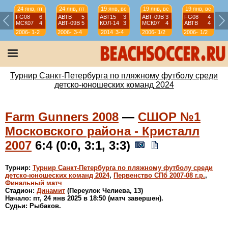
24 янв, пт
24 янв, пт
19 янв, вс
19 янв, вс
19 янв, вс
FG08
6
АВТВ
5
АВТ15
3
АВТ-09B
3
FG08
4
МСК07
4
АВТ-09B
5
КОЛ-14
3
МСК07
4
АВТВ
4
2006-
1-2
2006-
3-4
2014
3-4
2006-
1/2
2006-
1/2
07
07
07
07
Турнир Санкт-Петербурга по пляжному футболу среди
детско-юношеских команд 2024
Farm Gunners 2008
—
СШОР №1
Московского района - Кристалл
2007
6:4 (0:0, 3:1, 3:3)
Турнир:
Турнир Санкт-Петербурга по пляжному футболу среди
детско-юношеских команд 2024
,
Первенство СПб 2007-08 г.р.
,
Финальный матч
Стадион:
Динамит
(Переулок Челиева, 13)
Начало: пт, 24 янв 2025 в 18:50 (матч завершен).
Судьи: Рыбаков.