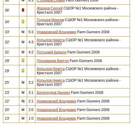
36'
6:3
Стройков Семен
Farm Gunners 2008
Жарков Сергей
СШОР №1 Московского района -
36'
Кристалл 2007
Годзоев Максим
СШОР №1 Московского района -
34'
Кристалл 2007
33'
5:3
Новаковский Владимир
Farm Gunners 2008
Копылов Никита
СШОР №1 Московского района -
32'
4:3
Кристалл 2007
31'
4:2
Потоцкий Кирилл
Farm Gunners 2008
29'
Пономарев Виктор
Farm Gunners 2008
Копылов Никита
СШОР №1 Московского района -
29'
Кристалл 2007
Копылов Никита
СШОР №1 Московского района -
25'
3:2
Кристалл 2007
23'
3:1
Белогрудов Даниил
Farm Gunners 2008
22'
2:1
Новаковский Владимир
Farm Gunners 2008
20'
2:0
Новаковский Владимир
Farm Gunners 2008
13'
1:0
Новаковский Владимир
Farm Gunners 2008