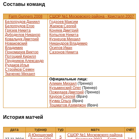
Составы команд
Farm Gunners 2008
СШОР №1 Московского района - Кристалл 2007
Белогрудов Даниил
Годзоев Максим
Белогрудов Егор
Жарков Сергей
Грязев Никита
Коняев Дмитрий
Дубоделов Никанор
Копылов Никита
Ковальчук Дмитрий
Кузнецов Михаил
Новаковский
Никандров Владимир
Владимир
Осипов Иван
Пономарев Виктор
Сазонов Никита
Потоцкий Кирилл
Прудников Александр
Рудаков Илья
Стройков Семен
Ткаченко Михаил
Официальные лица:
Аликин Михаил
(Тренер)
Кузьминский Олег
(Тренер)
Пожидаев Дмитрий
(Тренер)
Кауров Сергей
(Врач)
Кучма Ольга
(Врач)
Тошматов Азимджон
(Врач)
История матчей
дата
турнир
тур
матч
счёт
Д-Юношеский
СШОР №1 Московского района
5