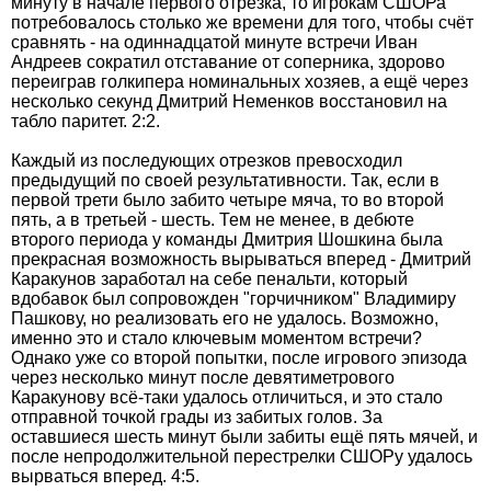
минуту в начале первого отрезка, то игрокам СШОРа
потребовалось столько же времени для того, чтобы счёт
сравнять - на одиннадцатой минуте встречи Иван
Андреев сократил отставание от соперника, здорово
переиграв голкипера номинальных хозяев, а ещё через
несколько секунд Дмитрий Неменков восстановил на
табло паритет. 2:2.
Каждый из последующих отрезков превосходил
предыдущий по своей результативности. Так, если в
первой трети было забито четыре мяча, то во второй
пять, а в третьей - шесть. Тем не менее, в дебюте
второго периода у команды Дмитрия Шошкина была
прекрасная возможность вырываться вперед - Дмитрий
Каракунов заработал на себе пенальти, который
вдобавок был сопровожден "горчичником" Владимиру
Пашкову, но реализовать его не удалось. Возможно,
именно это и стало ключевым моментом встречи?
Однако уже со второй попытки, после игрового эпизода
через несколько минут после девятиметрового
Каракунову всё-таки удалось отличиться, и это стало
отправной точкой грады из забитых голов. За
оставшиеся шесть минут были забиты ещё пять мячей, и
после непродолжительной перестрелки СШОРу удалось
вырваться вперед. 4:5.