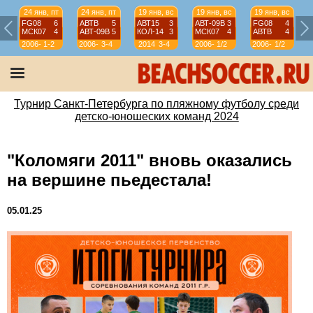
24 янв, пт
24 янв, пт
19 янв, вс
19 янв, вс
19 янв, вс
FG08
6
АВТВ
5
АВТ15
3
АВТ-09B
3
FG08
4
МСК07
4
АВТ-09B
5
КОЛ-14
3
МСК07
4
АВТВ
4
2006-
1-2
2006-
3-4
2014
3-4
2006-
1/2
2006-
1/2
07
07
07
07
Турнир Санкт-Петербурга по пляжному футболу среди
детско-юношеских команд 2024
"Коломяги 2011" вновь оказались
на вершине пьедестала!
05.01.25