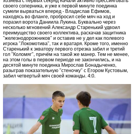
хозяева с первых секунд начали активно прессинговать
своего соперника, и уже к первой минуте поединка
сумели вырваться вперед - Владислав Ефимов,
находясь во фланге, пробросил себе мяч на ход и
поразил ворота Даниила Лукина. Буквально через
несколько мгновений Александр Старенький удвоил
преимущество своего коллектива, раскачав защитника
"железнодорожников" и оставив не у дел как полевого
игрока "Локомотива", так и вратаря. Кроме того, именно
Старенький к экватору первого отрезка забил и третий
гол "Коломяг", причём на такой же манер. Тем не менее,
на этом голы в первом периоде не закончились, и на
десятой минуте поединка Мирослав Бонадыченко,
разыграв показательную "стеночку" с Егором Кустовым,
забил четвертый мяч своей команды. 4:0.