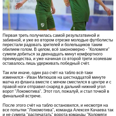
Первая треть получилась самой результатвиной и
забивной, и уже во втором отрезке молодые футболисты
перестали радовать зрителей и болельщиков таким
обилием голом. В целом, всё закономерно - "Коломяги"
сумели добиться за двенадцать минут комфортного
преимущества, и уже начиная со второй трети хозяевам
оставалось лишь удерживать победный счёт.
Так или иначе, один раз счёт на табло всё-таки
изменился - Иван Митюшов на шестнадцатой минуте
матча из фланга вместе с мячом сместился в центре и с
правой ноги отправил снаряд в дальний нижний угол
ворот "Локомотива". Этот гол, пожалуй, и стал точкой в
финальной встрече.
После этого счёт на табло остановился, и несмотря на
все попытки "Локомотива", команда Алексея Качаева так
и не сумела "распечатать" ворота команды "Коломяги