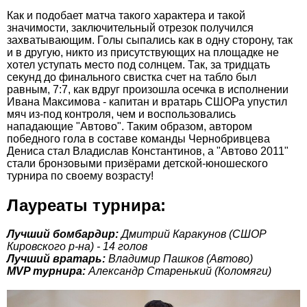
Как и подобает матча такого характера и такой
значимости, заключительный отрезок получился
захватывающим. Голы сыпались как в одну сторону, так
и в другую, никто из присутствующих на площадке не
хотел уступать место под солнцем. Так, за тридцать
секунд до финального свистка счет на табло был
равным, 7:7, как вдруг произошла осечка в исполнении
Ивана Максимова - капитан и вратарь СШОРа упустил
мяч из-под контроля, чем и воспользовались
нападающие "Автово". Таким образом, автором
победного гола в составе команды Чернобривцева
Дениса стал Владислав Константинов, а "Автово 2011"
стали бронзовыми призёрами детской-юношеского
турнира по своему возрасту!
Лауреаты турнира:
Лучший бомбардир:
Дмитрий Каракунов (СШОР
Кировского р-на) - 14 голов
Лучший вратарь:
Владимир Пашков (Автово)
MVP турнира:
Александр Старенький (Коломяги)