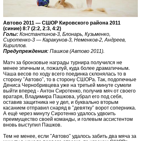
Автово 2011 — СШОР Кировского района 2011
(синие) 8:7 (2:2, 2:3, 4:2)
Голы:
Константинов-3, Блонарь, Кузьменко,
Сиротенко-3 — Каракунов-3, Неменков-2, Андреев,
Кириллов.
Предупреждения:
Пашков (Автово 2011).
Матч за бронзовые награды турнира получился не
менее эпичным и, пожалуй, куда более драматичным.
Чаша весов по ходу всего поединка склонялась то в
сторону "Автово", то в сторону СШОРа. Так, подопечные
Дениса Чернобривцева уже на третьей минуте сумели
выйти вперед - Антон Сиротенко, получив мяч от своего
вратаря, Владимира Пашкова, убрал его под себя,
оставив защитника не у дел, и буквально вторым
касанием отправил снаряд в "девятку" ворот соперника.
А ещё через минуту Сиротенко удалось удвоить
преимущество своей команды, и голевым ассистентом
вновь выступил Пашков.
Тем не менее, если "Автово" удалось забить два мяча за