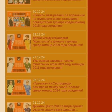
30.12.24
«Зенит», взяв реванш за поражение
на групповом этапе, становится
победителем турнира среди команд
2015 года рождения!
28.12.24
Дерби между командами
"Кристалла" в финале турнира
среди команд 2009 года рождения!
27.12.24
Уже завтра завершат серию
финальных игр в 2024 году команды
2011 года рождения!
26.12.24
«Гатчина» и «Сестрорецк»
разыграют между собой "золото"
среди команд 2014 года рождения!
21.12.24
Динамо Центр 2013 завтра примет
участие сразу в двух финалах...