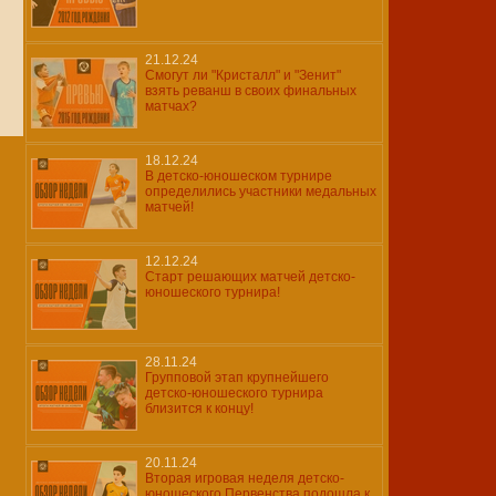
21.12.24
Смогут ли "Кристалл" и "Зенит"
взять реванш в своих финальных
матчах?
18.12.24
В детско-юношеском турнире
определились участники медальных
матчей!
12.12.24
Старт решающих матчей детско-
юношеского турнира!
28.11.24
Групповой этап крупнейшего
детско-юношеского турнира
близится к концу!
20.11.24
Вторая игровая неделя детско-
юношеского Первенства подошла к