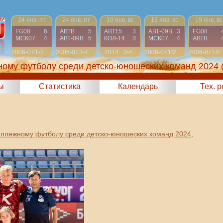
24 янв, пт
24 янв, пт
19 янв, вс
19 янв, вс
19 янв, вс
FG08
6
АВТВ
5
АВТ15
3
АВТ-09B
3
FG08
МСК07
4
АВТ-09B
5
КОЛ-14
3
МСК07
4
АВТВ
2006-07
1-2
2006-07
3-4
2014
3-4
2006-07
1/2
2006-07
1/2
ному футболу среди детско-юношеских команд 2024
ы
Статистика
Календарь
Тех. 
 пляжному футболу среди детско-юношеских команд 2024
,