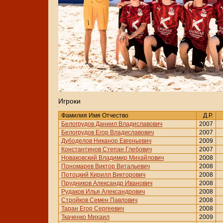
Игроки
Фамилия Имя Отчество
Д.Р.
Белогрудов Даниил Владиславович
2007
Белогрудов Егор Владиславович
2007
Дубоделов Никанор Евгеньевич
2009
Константинов Степан Глебович
2007
Новаковский Владимир Михайлович
2008
Пономарев Виктор Витальевич
2008
Потоцкий Кирилл Викторович
2008
Прудников Александр Иванович
2008
Рудаков Илья Александрович
2008
Стройков Семен Павлович
2008
Таран Егор Сергеевич
2008
Ткаченко Михаил
2009