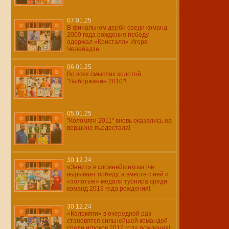
07.01.25
В финальном дерби среди команд
2009 года рождения победу
одержал «Кристалл» Игоря
Челебадзе
06.01.25
Во всех смыслах золотой
"Выборжанин 2010"!
05.01.25
"Коломяги 2011" вновь оказались на
вершине пьедестала!
30.12.24
«Зенит» в сложнейшем матче
вырывает победу, а вместе с ней и
«золотые» медали турнира среди
команд 2013 года рождения!
30.12.24
«Коломяги» в очередной раз
становятся сильнейшей командой
среди игроков 2012 года рождения!