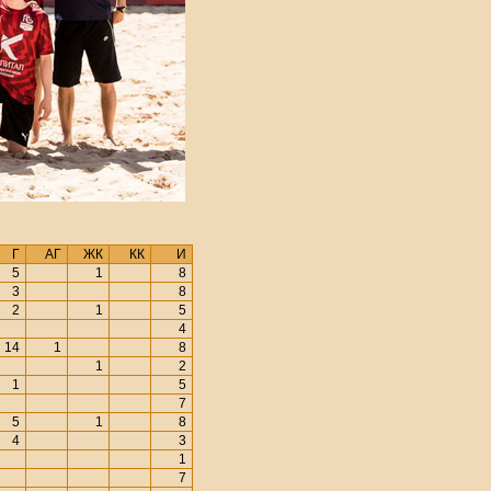
Г
АГ
ЖК
КК
И
5
1
8
3
8
2
1
5
4
14
1
8
1
2
1
5
7
5
1
8
4
3
1
7