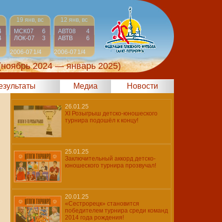
19 янв, вс
12 янв, вс
4
МСК07
6
АВТ08
4
4
ЛОК-07
3
АВТВ
6
2006-07
1/4
2006-07
1/4
(ноябрь 2024 — январь 2025)
результаты
Медиа
Новости
26.01.25
XI Розыгрыш детско-юношеского
турнира подошёл к концу!
25.01.25
Заключительный аккорд детско-
юношеского турнира прозвучал!
20.01.25
«Сестрорецк» становится
победителем турнира среди команд
2014 года рождения!