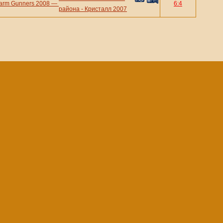
arm Gunners 2008
—
6:4
района - Кристалл 2007