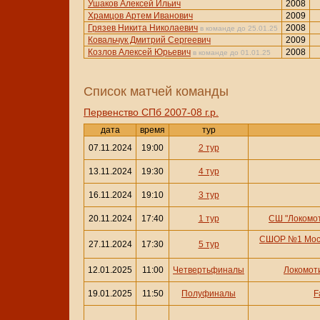
Ушаков Алексей Ильич
2008
Храмцов Артем Иванович
2009
Грязев Никита Николаевич
2008
в команде до 25.01.25
Ковальчук Дмитрий Сергеевич
2009
Козлов Алексей Юрьевич
2008
в команде до 01.01.25
Cписок матчей команды
Первенство СПб 2007-08 г.р.
дата
время
тур
07.11.2024
19:00
2 тур
13.11.2024
19:30
4 тур
16.11.2024
19:10
3 тур
20.11.2024
17:40
1 тур
СШ "Локомот
СШОР №1 Моск
27.11.2024
17:30
5 тур
12.01.2025
11:00
Четвертьфиналы
Локомоти
19.01.2025
11:50
Полуфиналы
F