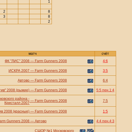
1
2
8
3
8
2
матч
счёт
ФК "ЛИС" 2008
—
Farm Gunners 2008
4:6
ИСКРА 2007
—
Farm Gunners 2008
3:5
Автово
—
Farm Gunners 2008
6:4
ив" 2008 (рыжие)
—
Farm Gunners 2008
5:5 пен.1:4
овского района -
—
Farm Gunners 2008
7:5
Кристалл 2007
в 2008 (красные)
—
Farm Gunners 2008
1:5
arm Gunners 2008
—
Автово
4:4 пен.4:3
СШОР №1 Московского