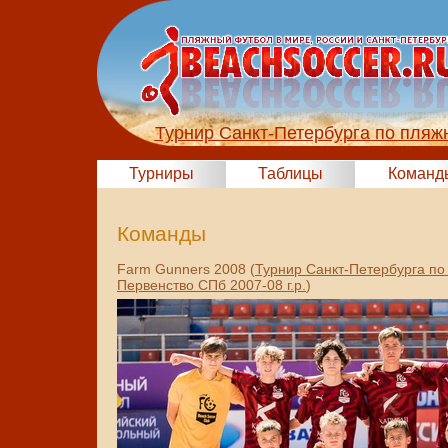
Турнир Санкт-Петербурга по пляж
Турниры
Таблицы
Команд
Команды
Farm Gunners 2008 (
Турнир Санкт-Петербурга по
Первенство СПб 2007-08 г.р.
)