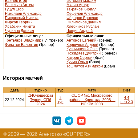
Вайнер Егор
Истомин Максим
Васильев Артем
Мхоян Артур
Гуцул Егор
Такранов Кирилл
Николаев Александр
Фефелов Александр
Пищанский Никита
Фёдоров Ярослав
Фирсов Георгий
Филимонов Даниил
Храбский Никита
Хлебников Руслан
Чурилов Даниил
Чащин Андрей
Официальные лица:
Официальные лица:
Третьяков Владимир
(Гл. тренер)
Антонов Евгений
(Тренер)
Филатов Валентин
(Тренер)
Коршунов Андрей
(Тренер)
Кузьминский Олег
(Тренер)
Пожидаев Дмитрий
(Тренер)
Кауров Сергей
(Врач)
Кучма Ольга
(Врач)
Тошматов Азимджон
(Врач)
История матчей
дата
турнир
тур
матч
счёт
Д-Юношеский
СШОР №1 Московского
2
4:4
22.12.2024
Турнир СПб
района - Кристалл 2008 —
тур
пен.2:3
2024
ИСКРА 2008
© 2009 — 2026 Агентство «CUPPER»