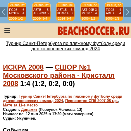
24 янв, пт
24 янв, пт
19 янв, вс
19 янв, вс
19 янв, вс
FG08
6
АВТВ
5
АВТ15
3
АВТ-09B
3
FG08
4
МСК07
4
АВТ-09B
5
КОЛ-14
3
МСК07
4
АВТВ
4
2006-
1-2
2006-
3-4
2014
3-4
2006-
1/2
2006-
1/2
07
07
07
07
Турнир Санкт-Петербурга по пляжному футболу среди
детско-юношеских команд 2024
ИСКРА 2008
—
СШОР №1
Московского района - Кристалл
2008
1:4 (1:2, 0:2, 0:0)
Турнир:
Турнир Санкт-Петербурга по пляжному футболу среди
детско-юношеских команд 2024
,
Первенство СПб 2007-08 г.р.
,
Матч за 11-е место
Стадион:
Динамит
(Переулок Челиева, 13)
Начало: вс, 12 янв 2025 в 13:20 (матч завершен).
Судьи: Якуничев.
События