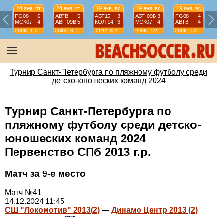
24 янв, пт
24 янв, пт
19 янв, вс
19 янв, вс
19 янв, вс
FG08
6
АВТВ
5
АВТ15
3
АВТ-09B
3
FG08
4
МСК07
4
АВТ-09B
5
КОЛ-14
3
МСК07
4
АВТВ
4
2006-
1-2
2006-
3-4
2014
3-4
2006-
1/2
2006-
1/2
07
07
07
07
Турнир Санкт-Петербурга по пляжному футболу среди
детско-юношеских команд 2024
Турнир Санкт-Петербурга по
пляжному футболу среди детско-
юношеских команд 2024
Первенство СПб 2013 г.р.
Матч за 9-е место
Матч №41
14.12.2024 11:45
СШ "Локомотив" 2013(2)
—
Динамо Центр 2013 (2)