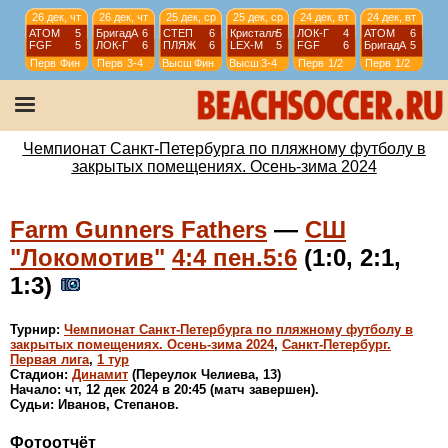
26 дек, чт
26 дек, чт
25 дек, ср
25 дек, ср
24 дек, вт
24 дек, вт
АТОМ
5
БригадА
6
СТЕП
6
Кристалл
5
ЛОК-Г
4
АТОМ
6
FGF
5
ЛОК-Г
6
ПЛЯЖ
6
LEX-М
5
FGF
6
БригадА
5
Перв
Фин
Перв
3-4
Высш
Фин
Высш
3-4
Перв
1/2
Перв
1/2
23 дек, пн
23 дек, пн
20 дек, пт
20 дек, пт
ТСТ
6
Горный
2
WKRIS
2
WЛОКО
4
FGF
11
БригадА
5
СПбW
1
ЗВМ
5
Перв
1/4
Перв
1/4
WSPb
ФИН
WSPb
Фин
Чемпионат Санкт-Петербурга по пляжному футболу в
закрытых помещениях. Осень-зима 2024
Farm Gunners Fathers
—
СШ
"Локомотив"
4:4 пен.5:6
(1:0, 2:1,
1:3)
Турнир:
Чемпионат Санкт-Петербурга по пляжному футболу в
закрытых помещениях. Осень-зима 2024
,
Санкт-Петербург.
Первая лига
,
1 тур
Стадион:
Динамит
(Переулок Челиева, 13)
Начало: чт, 12 дек 2024 в 20:45 (матч завершен).
Судьи: Иванов, Степанов.
Фотоотчёт