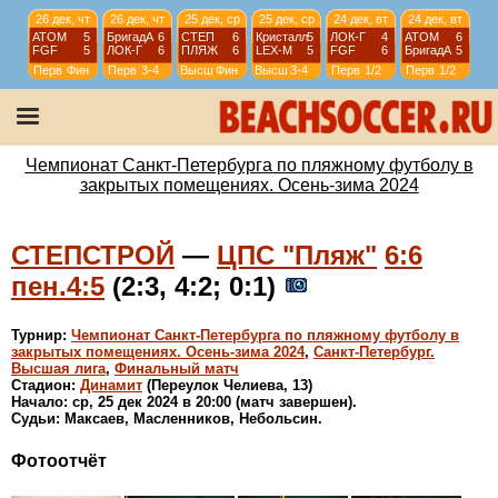
26 дек, чт
26 дек, чт
25 дек, ср
25 дек, ср
24 дек, вт
24 дек, вт
АТОМ
5
БригадА
6
СТЕП
6
Кристалл
5
ЛОК-Г
4
АТОМ
6
FGF
5
ЛОК-Г
6
ПЛЯЖ
6
LEX-М
5
FGF
6
БригадА
5
Перв
Фин
Перв
3-4
Высш
Фин
Высш
3-4
Перв
1/2
Перв
1/2
23 дек, пн
23 дек, пн
20 дек, пт
20 дек, пт
ТСТ
6
Горный
2
WKRIS
2
WЛОКО
4
FGF
11
БригадА
5
СПбW
1
ЗВМ
5
Перв
1/4
Перв
1/4
WSPb
ФИН
WSPb
Фин
Чемпионат Санкт-Петербурга по пляжному футболу в
закрытых помещениях. Осень-зима 2024
СТЕПСТРОЙ
—
ЦПС "Пляж"
6:6
пен.4:5
(2:3, 4:2; 0:1)
Турнир:
Чемпионат Санкт-Петербурга по пляжному футболу в
закрытых помещениях. Осень-зима 2024
,
Санкт-Петербург.
Высшая лига
,
Финальный матч
Стадион:
Динамит
(Переулок Челиева, 13)
Начало: ср, 25 дек 2024 в 20:00 (матч завершен).
Судьи: Максаев, Масленников, Небольсин.
Фотоотчёт