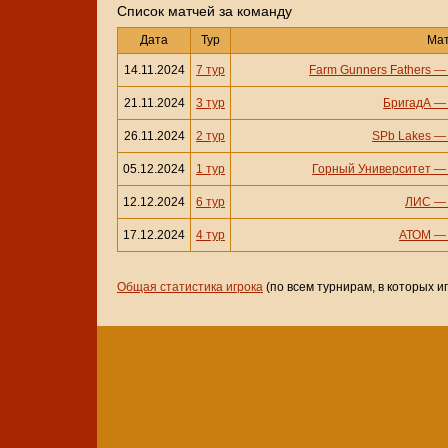
Cписок матчей за команду
Дата
Тур
Ма
14.11.2024
7 тур
Farm Gunners Fathers
21.11.2024
3 тур
БригадА
26.11.2024
2 тур
SPb Lakes
05.12.2024
1 тур
Горный Университет
12.12.2024
6 тур
ЛИС
17.12.2024
4 тур
АТОМ
Общая статистика игрока
(по всем турнирам, в которых и