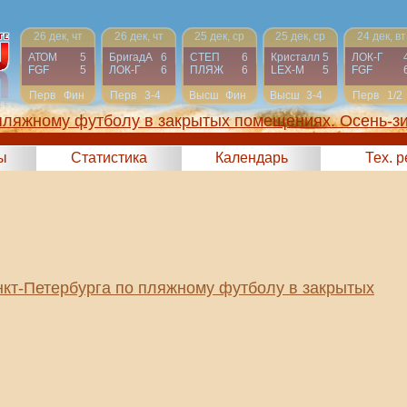
26 дек, чт
26 дек, чт
25 дек, ср
25 дек, ср
24 дек, вт
АТОМ
5
БригадА
6
СТЕП
6
Кристалл
5
ЛОК-Г
FGF
5
ЛОК-Г
6
ПЛЯЖ
6
LEX-М
5
FGF
Перв
Фин
Перв
3-4
Высш
Фин
Высш
3-4
Перв
1/2
пляжному футболу в закрытых помещениях. Осень-з
2024)
ы
Статистика
Календарь
Тех. 
кт-Петербурга по пляжному футболу в закрытых