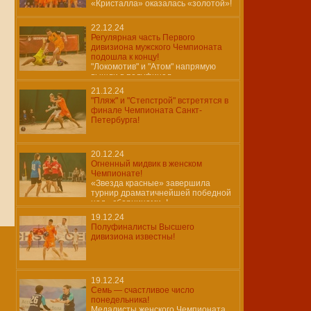
«Кристалла» оказалась «золотой»!
22.12.24
Регулярная часть Первого
дивизиона мужского Чемпионата
подошла к концу!
"Локомотив" и "Атом" напрямую
вышли в полуфинал.
21.12.24
"Пляж" и "Степстрой" встретятся в
финале Чемпионата Санкт-
Петербурга!
20.12.24
Огненный мидвик в женском
Чемпионате!
«Звезда красные» завершила
турнир драматичнейшей победной
над «сборницами»!
19.12.24
Полуфиналисты Высшего
дивизиона известны!
19.12.24
Семь — счастливое число
понедельника!
Медалисты женского Чемпионата