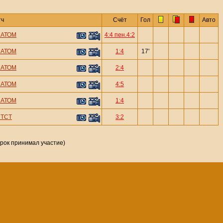
тч
Счёт
Гол
Авто
—
АТОМ
4:4 пен.4:2
—
АТОМ
1:4
17'
—
АТОМ
2:4
—
АТОМ
4:5
—
АТОМ
1:4
—
ТСТ
3:2
грок принимал участие)