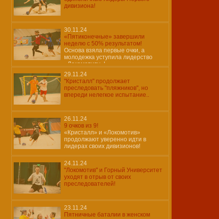
дивизиона!
30.11.24
«Пятиконечные» завершили
неделю с 50% результатом!
Основа взяла первые очки, а
молодежка уступила лидерство
«Локомотиву»!
29.11.24
"Кристалл" продолжает
преследовать "пляжников", но
впереди нелегкое испытание..
26.11.24
9 очков из 9!
«Кристалл» и «Локомотив»
продолжают уверенно идти в
лидерах своих дивизионов!
24.11.24
"Локомотив" и Горный Университет
уходят в отрыв от своих
преследователей!
23.11.24
Пятничные баталии в женском