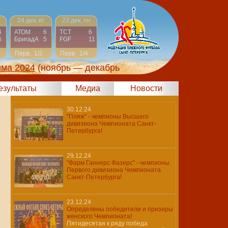
24 дек, вт
23 дек, пн
4
АТОМ
6
ТСТ
6
6
БригадА
5
FGF
11
Перв
1/2
Перв
1/4
има 2024
(ноябрь — декабрь
результаты
Медиа
Новости
30.12.24
"Пляж" - чемпионы Высшего
дивизиона Чемпионата Санкт-
Петербурга!
29.12.24
"Фарм Ганнерс Фазерс" - чемпионы
Первого дивизиона Чемпионата
Санкт-Петербурга!
23.12.24
Определены победители и призеры
женского Чемпионата!
Пятидесятая к ряду победа