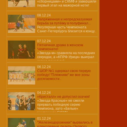
«сборницами» и СКМФ и завершили
первый этап на мажорной ноте!
08.12.24
Напряженная и непредсказуемая
борьба за путёвку в полуфинал...
Регулярная часть Чемпионата
Санкт-Петербурга близится к концу..
07.12.24
Пятничная драма в женском
Чемпионате!
«Звезда-м» сравняла на последних
секундах, а «КПРФ-Урицк» выиграл
серию пенальти!
06.12.24
СШОР №1 одержал свою первую
победу! "Пляжники" же вне зоны
досягаемости..
04.12.24
«Кристалл» не допустил осечек!
«Звезда Красные» не смогли
прервать победную серию
Чемпиона, зато «Белые»
разгромили СКМФ!
01.12.24
"Железнодорожники" вырвались в
единоличные лидеры Первого