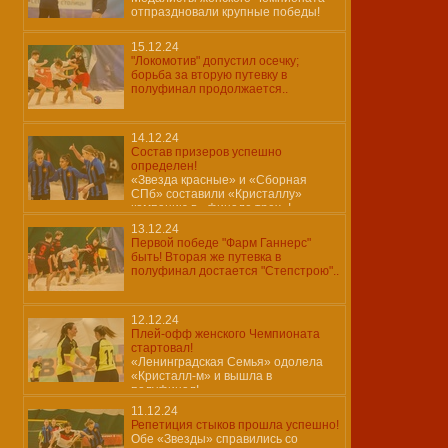
отпраздновали крупные победы!
15.12.24
"Локомотив" допустил осечку;
борьба за вторую путевку в
полуфинал продолжается..
14.12.24
Состав призеров успешно
определен!
«Звезда красные» и «Сборная
СПб» составили «Кристаллу»
компанию в «финале трех»!
13.12.24
Первой победе "Фарм Ганнерс"
быть! Вторая же путевка в
полуфинал достается "Степстрою"..
12.12.24
Плей-офф женского Чемпионата
стартовал!
«Ленинградская Семья» одолела
«Кристалл-м» и вышла в
полуфинал!
11.12.24
Репетиция стыков прошла успешно!
Обе «Звезды» справились со