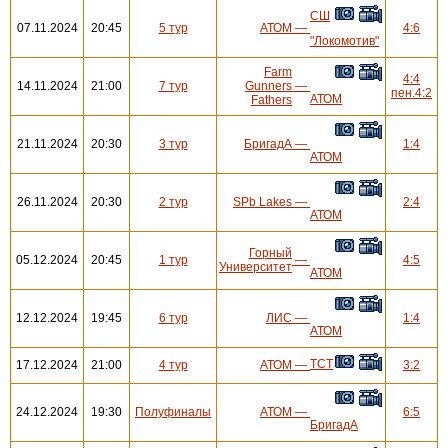
СШ
07.11.2024
20:45
5 тур
АТОМ
—
4:6
"Локомотив"
Farm
4:4
14.11.2024
21:00
7 тур
Gunners
—
пен.4:2
АТОМ
Fathers
21.11.2024
20:30
3 тур
БригадА
—
1:4
АТОМ
26.11.2024
20:30
2 тур
SPb Lakes
—
2:4
АТОМ
Горный
05.12.2024
20:45
1 тур
—
4:5
Университет
АТОМ
12.12.2024
19:45
6 тур
ЛИС
—
1:4
АТОМ
ТСТ
17.12.2024
21:00
4 тур
АТОМ
—
3:2
24.12.2024
19:30
Полуфиналы
АТОМ
—
6:5
БригадА