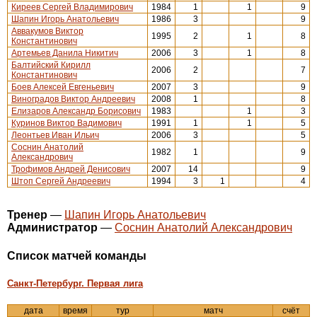
Киреев Сергей Владимирович
1984
1
1
9
Шапин Игорь Анатольевич
1986
3
9
Аввакумов Виктор
1995
2
1
8
Константинович
Артемьев Данила Никитич
2006
3
1
8
Балтийский Кирилл
2006
2
7
Константинович
Боев Алексей Евгеньевич
2007
3
9
Виноградов Виктор Андреевич
2008
1
8
Елизаров Александр Борисович
1983
1
3
Куринов Виктор Вадимович
1991
1
1
5
Леонтьев Иван Ильич
2006
3
5
Соснин Анатолий
1982
1
9
Александрович
Трофимов Андрей Денисович
2007
14
9
Штоп Сергей Андреевич
1994
3
1
4
Тренер
—
Шапин Игорь Анатольевич
Администратор
—
Соснин Анатолий Александрович
Cписок матчей команды
Санкт-Петербург. Первая лига
дата
время
тур
матч
счёт