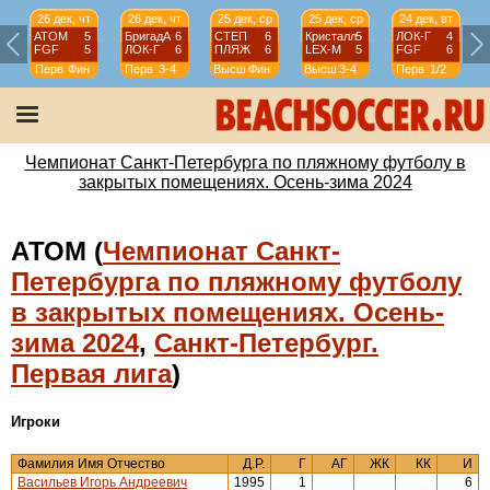
26 дек, чт
26 дек, чт
25 дек, ср
25 дек, ср
24 дек, вт
АТОМ
5
БригадА
6
СТЕП
6
Кристалл
5
ЛОК-Г
4
FGF
5
ЛОК-Г
6
ПЛЯЖ
6
LEX-М
5
FGF
6
Перв
Фин
Перв
3-4
Высш
Фин
Высш
3-4
Перв
1/2
Чемпионат Санкт-Петербурга по пляжному футболу в
закрытых помещениях. Осень-зима 2024
АТОМ (
Чемпионат Санкт-
Петербурга по пляжному футболу
в закрытых помещениях. Осень-
зима 2024
,
Санкт-Петербург.
Первая лига
)
Игроки
Фамилия Имя Отчество
Д.Р.
Г
АГ
ЖК
КК
И
Васильев Игорь Андреевич
1995
1
6