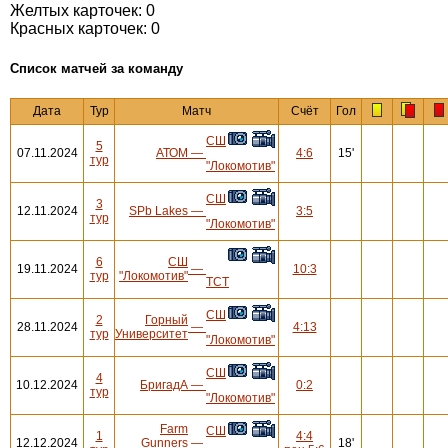
Желтых карточек: 0
Красных карточек: 0
Cписок матчей за команду
Дата
Тур
Матч
Счёт
Гол
СШ
5
07.11.2024
АТОМ
—
4:6
15'
тур
"Локомотив"
СШ
3
12.11.2024
SPb Lakes
—
3:5
тур
"Локомотив"
6
СШ
19.11.2024
—
10:3
тур
"Локомотив"
ТСТ
СШ
2
Горный
28.11.2024
—
4:13
тур
Университет
"Локомотив"
СШ
4
10.12.2024
БригадА
—
0:2
тур
"Локомотив"
Farm
СШ
1
4:4
12.12.2024
Gunners
—
18'