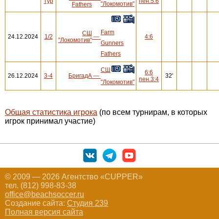
тур
пен.5:6
"Локомотив"
Fathers
Farm
СШ
24.12.2024
1/2
—
4:6
"Локомотив"
Gunners
Fathers
СШ
6:6
26.12.2024
3-4
БригадА
—
32'
пен.3:4
"Локомотив"
Общая статистика игрока
(по всем турнирам, в которых
игрок принимал участие)
© 2009 — 2026 Агентство «CUPPER»
тел. (812) 998-83-38
office@beachsoccer.ru
Создание сайта:
Студия 239
Полная версия сайта