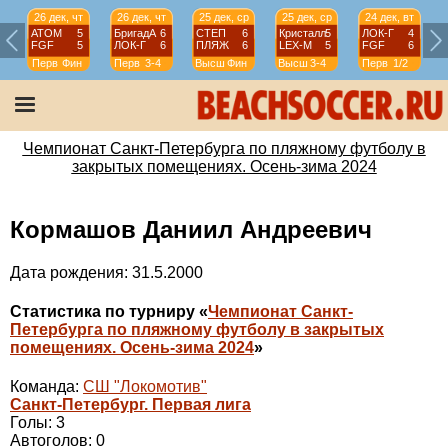
26 дек, чт
26 дек, чт
25 дек, ср
25 дек, ср
24 дек, вт
АТОМ
5
БригадА
6
СТЕП
6
Кристалл
5
ЛОК-Г
4
FGF
5
ЛОК-Г
6
ПЛЯЖ
6
LEX-М
5
FGF
6
Перв
Фин
Перв
3-4
Высш
Фин
Высш
3-4
Перв
1/2
Чемпионат Санкт-Петербурга по пляжному футболу в
закрытых помещениях. Осень-зима 2024
Кормашов Даниил Андреевич
Дата рождения: 31.5.2000
Статистика по турниру «
Чемпионат Санкт-
Петербурга по пляжному футболу в закрытых
помещениях. Осень-зима 2024
»
Команда:
СШ "Локомотив"
Санкт-Петербург. Первая лига
Голы: 3
Автоголов: 0