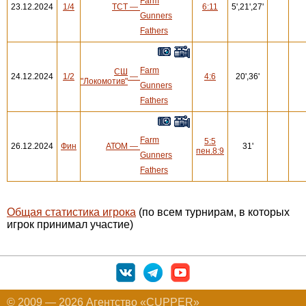
Farm
23.12.2024
1/4
ТСТ
—
6:11
5',21',27'
Gunners
Fathers
Farm
СШ
24.12.2024
1/2
—
4:6
20',36'
"Локомотив"
Gunners
Fathers
Farm
5:5
26.12.2024
Фин
АТОМ
—
31'
пен.8:9
Gunners
Fathers
Общая статистика игрока
(по всем турнирам, в которых
игрок принимал участие)
© 2009 — 2026 Агентство «CUPPER»