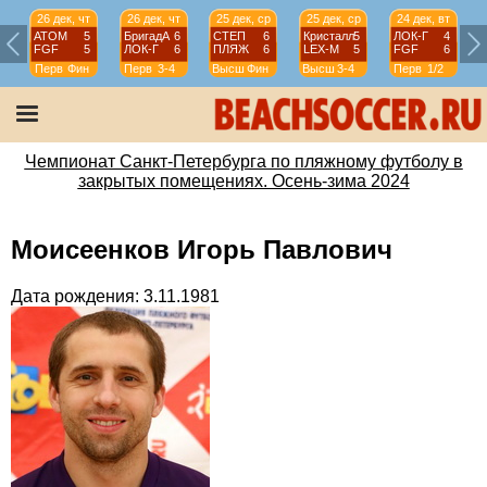
26 дек, чт
26 дек, чт
25 дек, ср
25 дек, ср
24 дек, вт
АТОМ
5
БригадА
6
СТЕП
6
Кристалл
5
ЛОК-Г
4
FGF
5
ЛОК-Г
6
ПЛЯЖ
6
LEX-М
5
FGF
6
Перв
Фин
Перв
3-4
Высш
Фин
Высш
3-4
Перв
1/2
Чемпионат Санкт-Петербурга по пляжному футболу в
закрытых помещениях. Осень-зима 2024
Моисеенков Игорь Павлович
Дата рождения: 3.11.1981