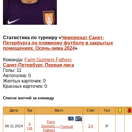
Статистика по турниру «
Чемпионат Санкт-
Петербурга по пляжному футболу в закрытых
помещениях. Осень-зима 2024
»
Команда:
Farm Gunners Fathers
Санкт-Петербург. Первая лига
Голы: 11
Автоголов: 0
Желтых карточек: 0
Красных карточек: 0
Cписок матчей за команду
Дата
Тур
Матч
Счёт
Гол
Farm
4
06.11.2024
Gunners
—
3:4
9'
Горный
тур
Fathers