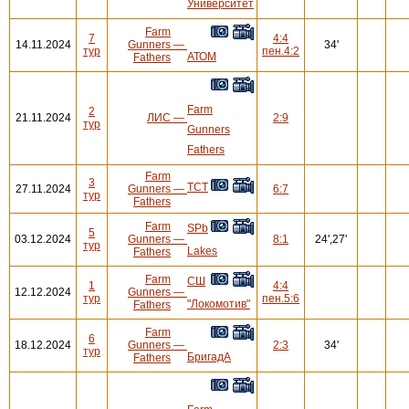
Университет
Farm
7
4:4
14.11.2024
Gunners
—
34'
тур
пен.4:2
АТОМ
Fathers
Farm
2
21.11.2024
ЛИС
—
2:9
тур
Gunners
Fathers
Farm
3
ТСТ
27.11.2024
Gunners
—
6:7
тур
Fathers
Farm
SPb
5
03.12.2024
Gunners
—
8:1
24',27'
тур
Lakes
Fathers
Farm
СШ
1
4:4
12.12.2024
Gunners
—
тур
пен.5:6
"Локомотив"
Fathers
Farm
6
18.12.2024
Gunners
—
2:3
34'
тур
БригадА
Fathers