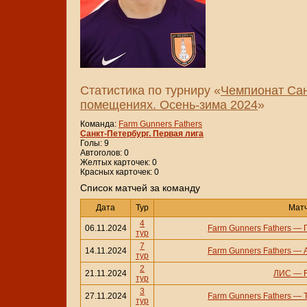
Статистика по турниру «
Чемпионат Сан
помещениях. Осень-зима 2024
»
Команда:
Farm Gunners Fathers
Санкт-Петербург. Первая лига
Голы: 9
Автоголов: 0
Желтых карточек: 0
Красных карточек: 0
Cписок матчей за команду
Дата
Тур
Мат
4
06.11.2024
Farm Gunners Fathers
—
тур
7
14.11.2024
Farm Gunners Fathers
—
тур
2
21.11.2024
ЛИС
—
тур
3
27.11.2024
Farm Gunners Fathers
—
тур