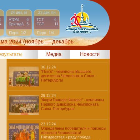
24 дек, вт
23 дек, пн
4
АТОМ
6
ТСТ
6
6
БригадА
5
FGF
11
Перв
1/2
Перв
1/4
има 2024
(ноябрь — декабрь
результаты
Медиа
Новости
30.12.24
"Пляж" - чемпионы Высшего
дивизиона Чемпионата Санкт-
Петербурга!
29.12.24
"Фарм Ганнерс Фазерс" - чемпионы
Первого дивизиона Чемпионата
Санкт-Петербурга!
23.12.24
Определены победители и призеры
женского Чемпионата!
Пятидесятая к ряду победа