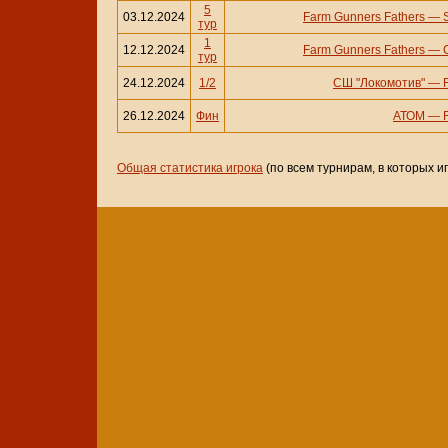
5
03.12.2024
Farm Gunners Fathers
—
тур
1
12.12.2024
Farm Gunners Fathers
—
тур
24.12.2024
1/2
СШ "Локомотив"
—
26.12.2024
Фин
АТОМ
—
Общая статистика игрока
(по всем турнирам, в которых и