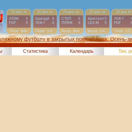
26 дек, чт
26 дек, чт
25 дек, ср
25 дек, ср
24 дек, вт
АТОМ
5
БригадА
6
СТЕП
6
Кристалл
5
ЛОК-Г
FGF
5
ЛОК-Г
6
ПЛЯЖ
6
LEX-М
5
FGF
Перв
Фин
Перв
3-4
Высш
Фин
Высш
3-4
Перв
1/2
пляжному футболу в закрытых помещениях. Осень-з
2024)
ы
Статистика
Календарь
Тех. 