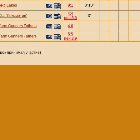
SPb Lakes
8:1
8',10'
4:4
СШ "Локомотив"
3'
пен.5:6
Farm Gunners Fathers
4:6
5:5
Farm Gunners Fathers
пен.8:9
грок принимал участие)