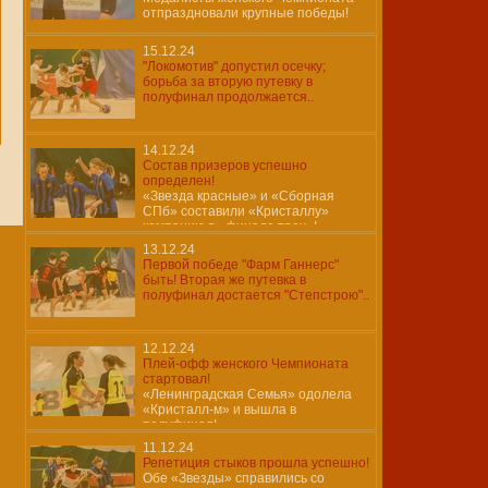
отпраздновали крупные победы!
15.12.24
"Локомотив" допустил осечку;
борьба за вторую путевку в
полуфинал продолжается..
14.12.24
Состав призеров успешно
определен!
«Звезда красные» и «Сборная
СПб» составили «Кристаллу»
компанию в «финале трех»!
13.12.24
Первой победе "Фарм Ганнерс"
быть! Вторая же путевка в
полуфинал достается "Степстрою"..
12.12.24
Плей-офф женского Чемпионата
стартовал!
«Ленинградская Семья» одолела
«Кристалл-м» и вышла в
полуфинал!
11.12.24
Репетиция стыков прошла успешно!
Обе «Звезды» справились со