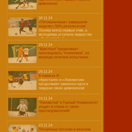
дивизиона!
30.11.24
«Пятиконечные» завершили
неделю с 50% результатом!
Основа взяла первые очки, а
молодежка уступила лидерство
«Локомотиву»!
29.11.24
"Кристалл" продолжает
преследовать "пляжников", но
впереди нелегкое испытание..
26.11.24
9 очков из 9!
«Кристалл» и «Локомотив»
продолжают уверенно идти в
лидерах своих дивизионов!
24.11.24
"Локомотив" и Горный Университет
уходят в отрыв от своих
преследователей!
23.11.24
Пятничные баталии в женском