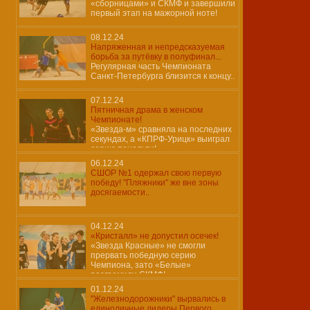
«сборницами» и СКМФ и завершили
первый этап на мажорной ноте!
08.12.24
Напряженная и непредсказуемая
борьба за путёвку в полуфинал...
Регулярная часть Чемпионата
Санкт-Петербурга близится к концу..
07.12.24
Пятничная драма в женском
Чемпионате!
«Звезда-м» сравняла на последних
секундах, а «КПРФ-Урицк» выиграл
серию пенальти!
06.12.24
СШОР №1 одержал свою первую
победу! "Пляжники" же вне зоны
досягаемости..
04.12.24
«Кристалл» не допустил осечек!
«Звезда Красные» не смогли
прервать победную серию
Чемпиона, зато «Белые»
разгромили СКМФ!
01.12.24
"Железнодорожники" вырвались в
единоличные лидеры Первого