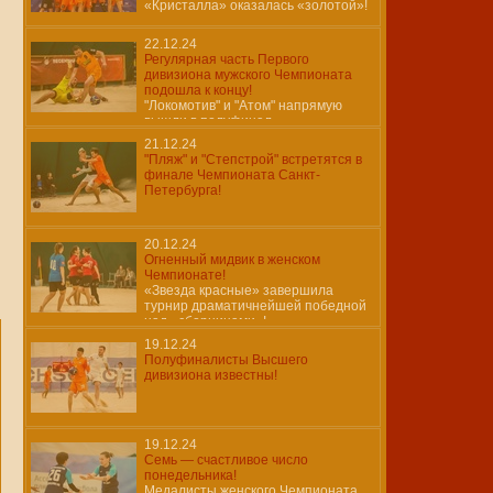
«Кристалла» оказалась «золотой»!
22.12.24
Регулярная часть Первого
дивизиона мужского Чемпионата
подошла к концу!
"Локомотив" и "Атом" напрямую
вышли в полуфинал.
21.12.24
"Пляж" и "Степстрой" встретятся в
финале Чемпионата Санкт-
Петербурга!
20.12.24
Огненный мидвик в женском
Чемпионате!
«Звезда красные» завершила
турнир драматичнейшей победной
над «сборницами»!
19.12.24
Полуфиналисты Высшего
дивизиона известны!
19.12.24
Семь — счастливое число
понедельника!
Медалисты женского Чемпионата