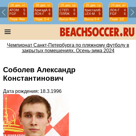
26 дек, чт
26 дек, чт
25 дек, ср
25 дек, ср
24 дек, вт
АТОМ
5
БригадА
6
СТЕП
6
Кристалл
5
ЛОК-Г
4
FGF
5
ЛОК-Г
6
ПЛЯЖ
6
LEX-М
5
FGF
6
Перв
Фин
Перв
3-4
Высш
Фин
Высш
3-4
Перв
1/2
Чемпионат Санкт-Петербурга по пляжному футболу в
закрытых помещениях. Осень-зима 2024
Соболев Александр
Константинович
Дата рождения: 18.3.1996