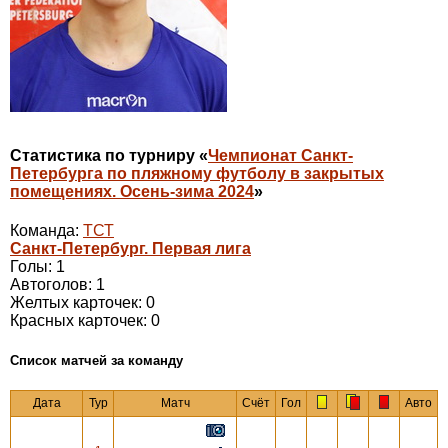
Статистика по турниру «
Чемпионат Санкт-
Петербурга по пляжному футболу в закрытых
помещениях. Осень-зима 2024
»
Команда:
ТСТ
Санкт-Петербург. Первая лига
Голы: 1
Автоголов: 1
Желтых карточек: 0
Красных карточек: 0
Cписок матчей за команду
Дата
Тур
Матч
Счёт
Гол
Авто