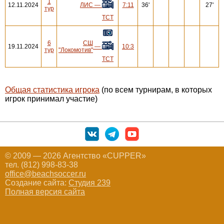
1
12.11.2024
ЛИС
—
7:11
36'
27'
тур
ТСТ
6
СШ
19.11.2024
—
10:3
тур
"Локомотив"
ТСТ
Общая статистика игрока
(по всем турнирам, в которых
игрок принимал участие)
© 2009 — 2026 Агентство «CUPPER»
тел. (812) 998-83-38
office@beachsoccer.ru
Создание сайта:
Студия 239
Полная версия сайта