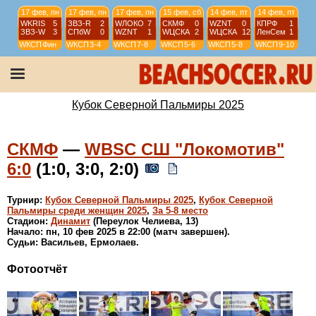
17 фев, пн
17 фев, пн
17 фев, пн
15 фев, сб
14 фев, пт
14 фев, пт
WKRIS
5
ЗВЗ-R
2
WЛОКО
7
СКМФ
0
WZNT
0
КПРФ
1
ЗВЗ-W
3
СПбW
0
WZNT
1
WЦСКА
2
WЦСКА
12
ЛенСем
1
WКСП
Фин
WКСП
3-4
WКСП
7-8
WКСП
5-6
WКСП
5-8
WКСП
9-10
10 фев, пн
10 фев, пн
10 фев, пн
10 фев, пн
СКМФ
6
СПбW
3
WKRIS
5
СШ2КР
6
WЛОКО
0
ЗВЗ-W
10
ЗВЗ-R
0
ЗВМ
8
WКСП
5-8
WКСП
1/2
WКСП
1/2
WКСП
11-12
Кубок Северной Пальмиры 2025
СКМФ
—
WBSC СШ "Локомотив"
6:0
(1:0, 3:0, 2:0)
Турнир:
Кубок Северной Пальмиры 2025
,
Кубок Северной
Пальмиры среди женщин 2025
,
За 5-8 место
Стадион:
Динамит
(Переулок Челиева, 13)
Начало: пн, 10 фев 2025 в 22:00 (матч завершен).
Судьи: Васильев, Ермолаев.
Фотоотчёт