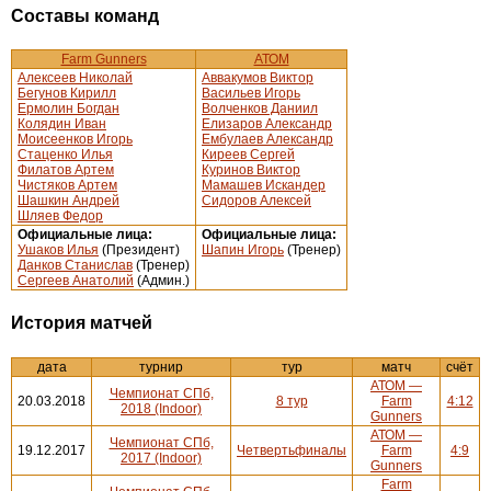
Составы команд
Farm Gunners
АТОМ
Алексеев Николай
Аввакумов Виктор
Бегунов Кирилл
Васильев Игорь
Ермолин Богдан
Волченков Даниил
Колядин Иван
Елизаров Александр
Моисеенков Игорь
Ембулаев Александр
Стаценко Илья
Киреев Сергей
Филатов Артем
Куринов Виктор
Чистяков Артем
Мамашев Искандер
Шашкин Андрей
Сидоров Алексей
Шляев Федор
Официальные лица:
Официальные лица:
Ушаков Илья
(Президент)
Шапин Игорь
(Тренер)
Данков Станислав
(Тренер)
Сергеев Анатолий
(Админ.)
История матчей
дата
турнир
тур
матч
счёт
АТОМ —
Чемпионат СПб,
20.03.2018
8 тур
Farm
4:12
2018 (Indoor)
Gunners
АТОМ —
Чемпионат СПб,
19.12.2017
Четвертьфиналы
Farm
4:9
2017 (Indoor)
Gunners
Farm