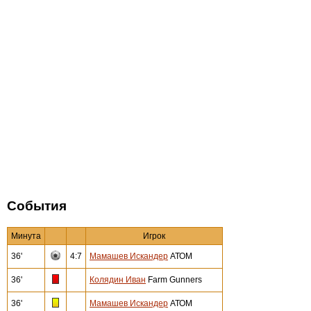
События
Минута
Игрок
36'
4:7
Мамашев Искандер
АТОМ
36'
Колядин Иван
Farm Gunners
36'
Мамашев Искандер
АТОМ