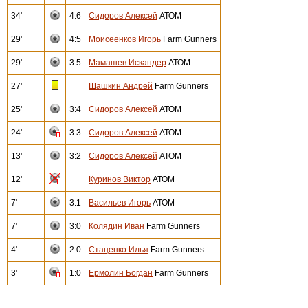
34'
4:6
Сидоров Алексей
АТОМ
29'
4:5
Моисеенков Игорь
Farm Gunners
29'
3:5
Мамашев Искандер
АТОМ
27'
Шашкин Андрей
Farm Gunners
25'
3:4
Сидоров Алексей
АТОМ
24'
3:3
Сидоров Алексей
АТОМ
13'
3:2
Сидоров Алексей
АТОМ
12'
Куринов Виктор
АТОМ
7'
3:1
Васильев Игорь
АТОМ
7'
3:0
Колядин Иван
Farm Gunners
4'
2:0
Стаценко Илья
Farm Gunners
3'
1:0
Ермолин Богдан
Farm Gunners