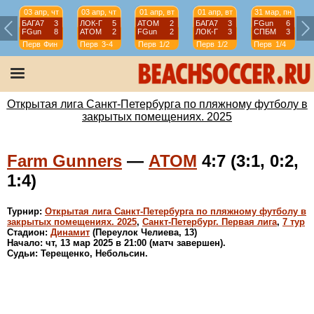
03 апр, чт
03 апр, чт
01 апр, вт
01 апр, вт
31 мар, пн
БАГА7
3
ЛОК-Г
5
АТОМ
2
БАГА7
3
FGun
6
FGun
8
АТОМ
2
FGun
2
ЛОК-Г
3
СПБМ
3
Перв
Фин
Перв
3-4
Перв
1/2
Перв
1/2
Перв
1/4
Открытая лига Санкт-Петербурга по пляжному футболу в
закрытых помещениях. 2025
Farm Gunners
—
АТОМ
4:7 (3:1, 0:2,
1:4)
Турнир:
Открытая лига Санкт-Петербурга по пляжному футболу в
закрытых помещениях. 2025
,
Санкт-Петербург. Первая лига
,
7 тур
Стадион:
Динамит
(Переулок Челиева, 13)
Начало: чт, 13 мар 2025 в 21:00 (матч завершен).
Судьи: Терещенко, Небольсин.