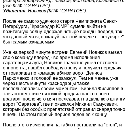
(все Краснодар-ЮМР), Новиков, Молчанов, Крышанов Н.
(все КПФ "САРАТОВ").
Удаления:
Новиков (КПФ "САРАТОВ").
После не самого удачного старта Чемпионата Санкт-
Петербурга, "Краснодар ЮМР" сумели выйти на
позитивную волну, одержав четыре победы подряд, так
что данный матч, пожалуй, на этой неделе в "регулярке"
был самым ожидаемым.
Уже на первой минуте встречи Евгений Новиков вывел
свою команду вперед - во время исполнения
саратовцами аута, Новиков грамотно ушёл от своего
оппонента, нашёл свободную зону и получил передачу
от товарища по команде вблизи ворот Дениса
Пархоменко и головой её замкнул. Тем не менее, уже
через шесть минуты краснодарцы также
воспользовались своим моментом - Кирилл Филиппов в
элегантном стиле пяточкой продлил пас от своего
вратаря, после чего мяч последовал на дальнюю штангу
ворот "Саратова", где и оказался Михаил Самусевич,
который без особых препятствий отправил снаряд точно
в цель. На этом первый период подошел к концу.
После этого изменения на табло поставили на "стоп", и