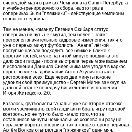
очередной матч в рамках Чемпионата Санкт-Петербурга
и учебно-тренировочного сбора, на этот раз в
соперниках были "пляжники" - действующие чемпионы
городского турнира.
Тем не менее, команду Евгения Скибаря статус
соперника ни чуть не смутил, тем более "Пляж"
претерпел значительные кадровые изменения, так что
уже с первых минут футболисты "Анапа" лёгкой
поступью начали подходить всё ближе и ближе к
воротам гостей, и уже на пятой минуте поединка это
дало свои плоды - после выстрела первым же касанием
в исполнении Даниила Сидельника мяч угодил в каркас
ворот, но уже на добивании Антон Акулич оказался
расторопнее всех. Еще через две минуты южане
удвоили своё преимущество - Сергей Мигин замкнул на
дальней штанге передачу бисиклетой в исполнении
Игоря Житецкого. 2:0.
Казалось, футболисты "Анапы" уже во втором отрезке
могли увеличивать свой гандикап и брать игру под свой
контроль, но не тут-то было - мало того, что за
оставшиеся минуты номинальные хозяева ни разу не
поразили ворота соперника, так в конце второго периода
Артём Волков отыграл для "пляжников" один мяч,