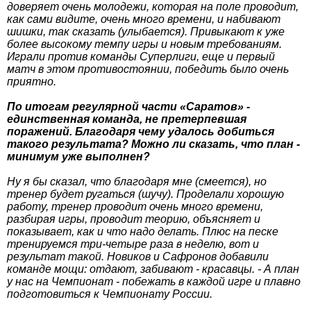
доверяет очень молодежи, которая на поле проводит,
как сами видите, очень много времени, и набивают
шишки, так сказать (улыбается). Привыкают к уже
более высокому темпу игры и новым требованиям.
Играли против команды Суперлиги, еще и первый
матч в этом противостоянии, победить было очень
приятно.
По итогам регулярной части «Саратов» -
единственная команда, не претерпевшая
поражений. Благодаря чему удалось добиться
такого результата? Можно ли сказать, что план -
минимум уже выполнен?
Ну я бы сказал, что благодаря мне (смеется), но
тренер будет ругаться (шучу). Проделали хорошую
работу, тренер проводит очень много времени,
разбирая игры, проводит теорию, объясняет и
показывает, как и что надо делать. Плюс на песке
тренируемся три-четыре раза в неделю, вот и
результат такой. Новиков и Сафронов добавили
команде мощи: отдают, забивают - красавцы. - А план
у нас на Чемпионат - побежать в каждой игре и плавно
подготовиться к Чемпионату России.