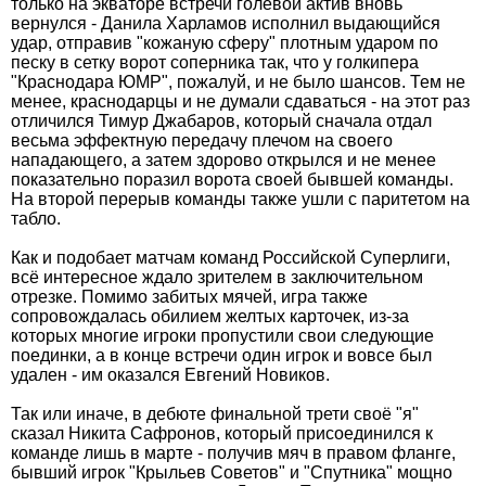
только на экваторе встречи голевой актив вновь
вернулся - Данила Харламов исполнил выдающийся
удар, отправив "кожаную сферу" плотным ударом по
песку в сетку ворот соперника так, что у голкипера
"Краснодара ЮМР", пожалуй, и не было шансов. Тем не
менее, краснодарцы и не думали сдаваться - на этот раз
отличился Тимур Джабаров, который сначала отдал
весьма эффектную передачу плечом на своего
нападающего, а затем здорово открылся и не менее
показательно поразил ворота своей бывшей команды.
На второй перерыв команды также ушли с паритетом на
табло.
Как и подобает матчам команд Российской Суперлиги,
всё интересное ждало зрителем в заключительном
отрезке. Помимо забитых мячей, игра также
сопровождалась обилием желтых карточек, из-за
которых многие игроки пропустили свои следующие
поединки, а в конце встречи один игрок и вовсе был
удален - им оказался Евгений Новиков.
Так или иначе, в дебюте финальной трети своё "я"
сказал Никита Сафронов, который присоединился к
команде лишь в марте - получив мяч в правом фланге,
бывший игрок "Крыльев Советов" и "Спутника" мощно