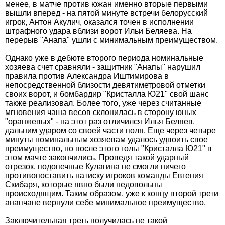
менее, в матче против южан именно вторые первыми
вышли вперед - на пятой минуте встречи белорусский
игрок, Антон Акулич, оказался точен в исполнении
штрафного удара вблизи ворот Ильи Беляева. На
перерыв "Анапа" ушли с минимальным преимуществом.
Однако уже в дебюте второго периода номинальные
хозяева счет сравняли - защитник "Анапы" нарушил
правила против Александра Иштимирова в
непосредственной близости девятиметровой отметки
своих ворот, и бомбардир "Кристалла Ю21" свой шанс
также реализовал. Более того, уже через считанные
мгновения чаша весов склонилась в сторону юных
"оранжевых" - на этот раз отличился Илья Беляев,
дальним ударом со своей части поля. Еще через четыре
минуты номинальным хозяевам удалось удвоить свое
преимущество, но после этого голы "Кристалла Ю21" в
этом мачте закончились. Проведя такой ударный
отрезок, подопечные Кулагина не смогли ничего
противопоставить натиску игроков команды Евгения
Скибаря, которые явно были недовольны
происходящим. Таким образом, уже к концу второй трети
анапчане вернули себе минимальное преимущество.
Заключительная треть получилась не такой