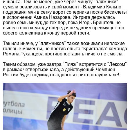
и шанса. Тем не менее, уже через минуту "пляжники"
сумели реализовать и свой момент - Владимир Кульпо
подправил мяч в сетку ворот соперника после бисиклеты
в исполнении Амида Назарова. Интрига держалась
ровно семь минут, до тех пор, пока Игорь Бриштель не
вывел свою команду вперед и не удвоил преимущество
своего коллектива к концу первой трети.
Так или иначе, у "пляжников" также возникали неплохие
голевые моменты, но против опыта "Кристалла" команда
Романа Туханцева противопоставить ничего не смогла.
Таким образом, уже завтра "Пляж" встретится с "Лексом"
в рамках четвертьфинала, а действующий Чемпион
России будет поджидать одного из них в полуфинале!