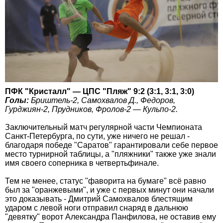
ПФК "Кристалл" — ЦПС "Пляж" 9:2 (3:1, 3:1, 3:0)
Голы:
Бриштель-2, Самохвалов Д., Федоров,
Гурджиян-2, Прудников, Фролов-2 — Кульпо-2.
Заключительный матч регулярной части Чемпионата
Санкт-Петербурга, по сути, уже ничего не решал -
благодаря победе "Саратов" гарантировали себе первое
место турнирной таблицы, а "пляжники" также уже знали
имя своего соперника в четвертьфинале.
Тем не менее, статус "фаворита на бумаге" всё равно
был за "оранжевыми", и уже с первых минут они начали
это доказывать - Дмитрий Самохвалов блестящим
ударом с левой ноги отправил снаряд в дальнюю
"девятку" ворот Александра Панфилова, не оставив ему