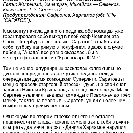
Голы:
Житецкий, Хачатрян, Михайлов — Семенов,
Крышанов Н.-2, Сергеев-2.
Предупреждения:
Сафронов, Харламов (оба КПФ
"САРАТОВ").
К моменту начала данного поединка обе команды уже
гарантировала себе выход в плей-офф Чемпионата
Санкт-Петербурга, вот только "Саратов" заработали
себе путёвку напрямую в полуфинал, а даже в случае
победы, "Анапа" всё равно оказалась бы в
четвертьфинале против "Краснодара ЮМР".
Тем не менее, о турнирных раскладах коллективы не
думали, впереди нас ждал яркий поединок между
очередными двумя командами Суперлиги. Саратовцы
мощно провели стартовый отрезок - дубль на свой счёт
записал Николай Крышанов, а в концовке периода Марк
Сергеев увеличил гандикап команды с Поволжья до трёх
мячей, так что на перерыв "Саратов" ушли с более чем
комфортным преимуществом.
Однако уже во втором отрезке от него не осталось
практически ни следа - южане сумели взять себя в руки и
отыграть два мяча подряд - Данила Харламов нарушил
правила вблизи своей штрафной площади на Алексее