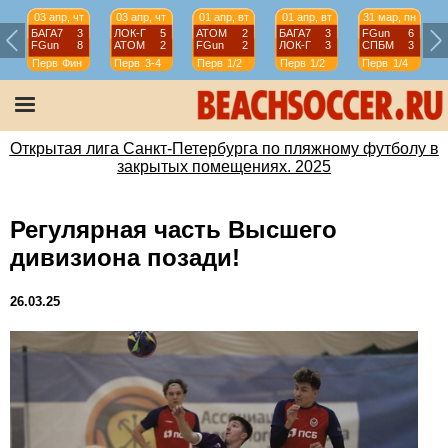
03 апр, чт
03 апр, чт
01 апр, вт
01 апр, вт
31 мар, пн
БАГА7
3
ЛОК-Г
5
АТОМ
2
БАГА7
3
FGun
6
FGun
8
АТОМ
2
FGun
2
ЛОК-Г
3
СПБМ
3
Перв
Фин
Перв
3-4
Перв
1/2
Перв
1/2
Перв
1/4
Открытая лига Санкт-Петербурга по пляжному футболу в
закрытых помещениях. 2025
Регулярная часть Высшего
дивизиона позади!
26.03.25