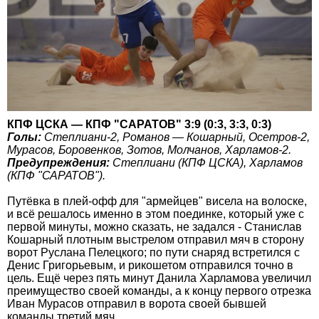
КПФ ЦСКА — КПФ "САРАТОВ" 3:9 (0:3, 3:3, 0:3)
Голы:
Степлиани-2, Романов — Кошарный, Осетров-2,
Мурасов, Боровенков, Зотов, Молчанов, Харламов-2.
Предупреждения:
Степлиани (КПФ ЦСКА), Харламов
(КПФ "САРАТОВ").
Путёвка в плей-офф для "армейцев" висела на волоске,
и всё решалось именно в этом поединке, который уже с
первой минуты, можно сказать, не задался - Станислав
Кошарный плотным выстрелом отправил мяч в сторону
ворот Руслана Пелецкого; по пути снаряд встретился с
Денис Григорьевым, и рикошетом отправился точно в
цель. Ещё через пять минут Данила Харламова увеличил
преимущество своей команды, а к концу первого отрезка
Иван Мурасов отправил в ворота своей бывшей
команды третий мяч.