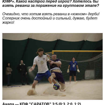
ЮМР». Какой настрой перед игрой? Хотелось бы
взять реванш за поражение на групповом этапе?
Очевидно, что хотим взять реванш в «южном» дерби!
Соперник очень достойный и сильный, думаю, будет
жарко!
Анапа — КПФ "САРАТОВ" 3:5 (0:3, 2:0, 1:2)