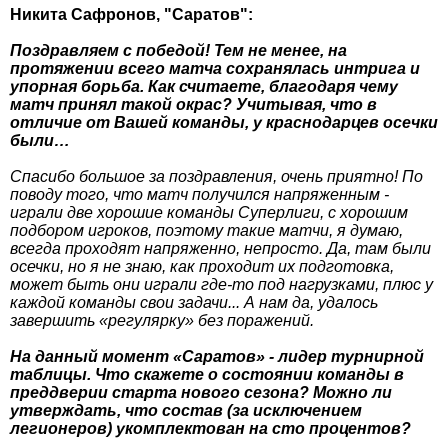
Никита Сафронов, "Саратов":
Поздравляем с победой! Тем не менее, на
протяжении всего матча сохранялась интрига и
упорная борьба. Как считаете, благодаря чему
матч принял такой окрас? Учитывая, что в
отличие от Вашей команды, у краснодарцев осечки
были…
Спасибо большое за поздравления, очень приятно! По
поводу того, что матч получился напряженным -
играли две хорошие команды Суперлиги, с хорошим
подбором игроков, поэтому такие матчи, я думаю,
всегда проходят напряженно, непросто. Да, там были
осечки, но я не знаю, как проходит их подготовка,
может быть они играли где-то под нагрузками, плюс у
каждой команды свои задачи... А нам да, удалось
завершить «регулярку» без поражений.
На данный момент «Саратов» - лидер турнирной
таблицы. Что скажете о состоянии команды в
преддверии старта нового сезона? Можно ли
утверждать, что состав (за исключением
легионеров) укомплектован на сто процентов?