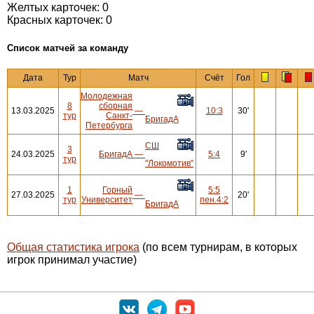
Желтых карточек: 0
Красных карточек: 0
Cписок матчей за команду
Дата
Тур
Матч
Счёт
Гол
Молодежная
8
сборная
13.03.2025
—
10:3
30'
тур
Санкт-
БригадА
Петербурга
СШ
3
24.03.2025
БригадА
—
5:4
9'
тур
"Локомотив"
1
Горный
5:5
27.03.2025
—
20'
тур
Университет
пен.4:2
БригадА
Общая статистика игрока
(по всем турнирам, в которых
игрок принимал участие)