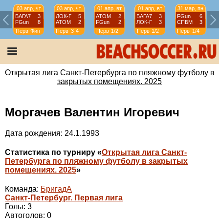
03 апр, чт
03 апр, чт
01 апр, вт
01 апр, вт
31 мар, пн
БАГА7
3
ЛОК-Г
5
АТОМ
2
БАГА7
3
FGun
6
FGun
8
АТОМ
2
FGun
2
ЛОК-Г
3
СПБМ
3
Перв
Фин
Перв
3-4
Перв
1/2
Перв
1/2
Перв
1/4
Открытая лига Санкт-Петербурга по пляжному футболу в
закрытых помещениях. 2025
Моргачев Валентин Игоревич
Дата рождения: 24.1.1993
Статистика по турниру «
Открытая лига Санкт-
Петербурга по пляжному футболу в закрытых
помещениях. 2025
»
Команда:
БригадА
Санкт-Петербург. Первая лига
Голы: 3
Автоголов: 0