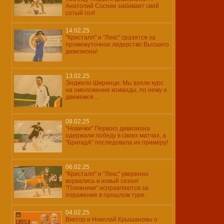
Анатолий Соснин забивает свой
сотый гол!
14.02.25
"Кристалл" и "Лекс" сразятся за
промежуточное лидерство Высшего
дивизиона!
13.02.25
Энджело Ширинци: Мы взяли курс
на омоложение команды, по нему и
движемся ...
08.02.25
"Новички" Первого дивизиона
одержали победу в своих матчах, а
"БригадА" последовала их примеру!
06.02.25
"Кристалл" и "Лекс" уверенно
ворвались в новый сезон!
"Пляжники" исправляются за
поражение в прошлом туре.
04.02.25
Виктор и Николай Крышановы о