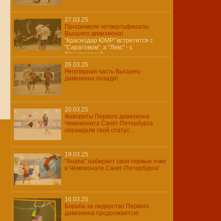
27.03.25
Прогремели четвертьфиналы
Высшего дивизиона!
"Краснодар ЮМР" встретится с
"Саратовом", а "Лекс" - с
"Кристаллом"...
26.03.25
Регулярная часть Высшего
дивизиона позади!
20.03.25
Фавориты Первого дивизиона
Чемпионата Санкт-Петербурга
оправдали свой статус...
19.03.25
"Анапа" набирает свои первые очки
в Чемпионате Санкт-Петербурга!
16.03.25
Борьба за лидерство Первого
дивизиона продолжается!