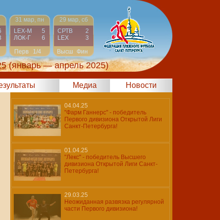
н
31 мар, пн
29 мар, сб
6
LEX-М
5
СРТВ
2
3
ЛОК-Г
6
LEX
3
Перв
1/4
Высш
Фин
25
(январь — апрель 2025)
результаты
Медиа
Новости
04.04.25
"Фарм Ганнерс" - победитель
Первого дивизиона Открытой Лиги
Санкт-Петербурга!
01.04.25
"Лекс" - победитель Высшего
дивизиона Открытой Лиги Санкт-
Петербурга!
29.03.25
Неожиданная развязка регулярной
части Первого дивизиона!