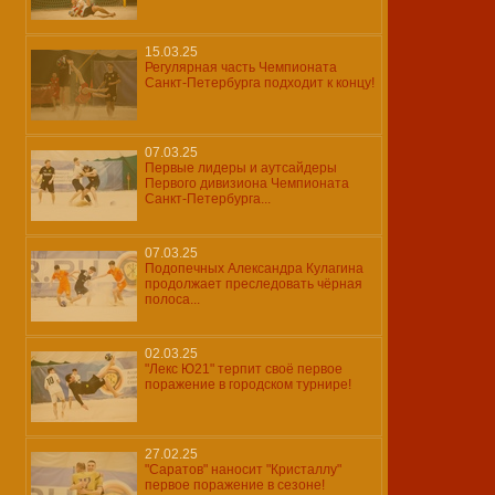
15.03.25
Регулярная часть Чемпионата
Санкт-Петербурга подходит к концу!
07.03.25
Первые лидеры и аутсайдеры
Первого дивизиона Чемпионата
Санкт-Петербурга...
07.03.25
Подопечных Александра Кулагина
продолжает преследовать чёрная
полоса...
02.03.25
"Лекс Ю21" терпит своё первое
поражение в городском турнире!
27.02.25
"Саратов" наносит "Кристаллу"
первое поражение в сезоне!