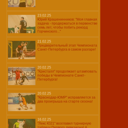
23.02.25
Юрий Крашенинников: "Моя главная
задача - продержаться в первенстве
семь лет, чтобы побить рекорд
Горчинского..."
21.02.25
Предварительный этап Чемпионата
Санкт-Петербурга в самом разгаре!
20.02.25
"Кристалл" продолжает штамповать
победы в Чемпионате Санкт-
Петербурга!
20.02.25
"Краснодар-ЮМР" исправляется за
два проигрыша на старте сезона!
16.02.25
"Лекс Ю21" возглавил турнирную
таблицу Первого дивизиона! А