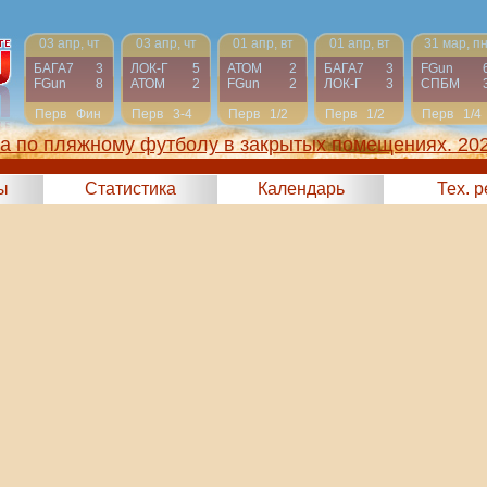
03 апр, чт
03 апр, чт
01 апр, вт
01 апр, вт
31 мар, п
БАГА7
3
ЛОК-Г
5
АТОМ
2
БАГА7
3
FGun
FGun
8
АТОМ
2
FGun
2
ЛОК-Г
3
СПБМ
Перв
Фин
Перв
3-4
Перв
1/2
Перв
1/2
Перв
1/4
га по пляжному футболу в закрытых помещениях. 20
ы
Статистика
Календарь
Тех. 