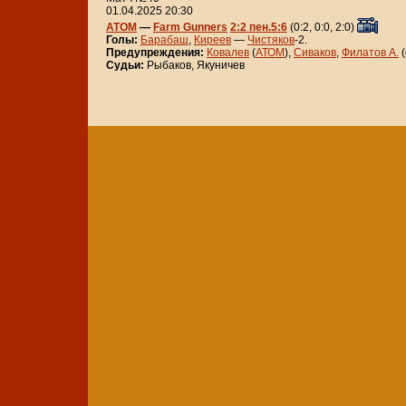
01.04.2025 20:30
АТОМ
—
Farm Gunners
2:2 пен.5:6
(0:2, 0:0, 2:0)
Голы:
Барабаш
,
Киреев
—
Чистяков
-2.
Предупреждения:
Ковалев
(
АТОМ
),
Сиваков
,
Филатов А.
(
Судьи:
Рыбаков, Якуничев