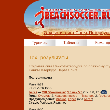
Открытая лига Санкт-Петербур
Турниры
Таблицы
Команд
Тех. результаты
Открытая лига Санкт-Петербурга по пляжному ф
Санкт-Петербург. Первая лига
Полуфиналы
Матч №39
01.04.2025 19:30
Бага7
—
СШ "Локомотив"
3:3 пен.5:3
(1:2, 1:0, 1:1)
Голы:
Сурмило
-2,
Крашенинников
—
Туханцев
-2,
Горчаго
Предупреждения:
Иванов
,
Хорев
(оба
Бага7
).
Судьи:
Рыбаков, Якуничев
Матч №40