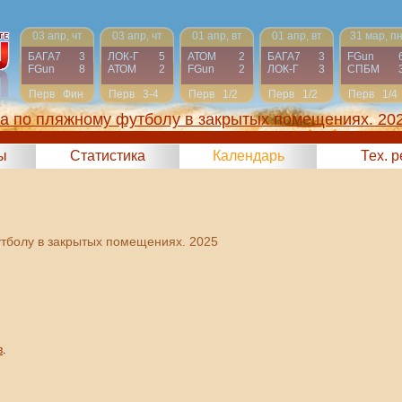
03 апр, чт
03 апр, чт
01 апр, вт
01 апр, вт
31 мар, п
БАГА7
3
ЛОК-Г
5
АТОМ
2
БАГА7
3
FGun
FGun
8
АТОМ
2
FGun
2
ЛОК-Г
3
СПБМ
Перв
Фин
Перв
3-4
Перв
1/2
Перв
1/2
Перв
1/4
га по пляжному футболу в закрытых помещениях. 20
ы
Статистика
Календарь
Тех. 
утболу в закрытых помещениях. 2025
в
.