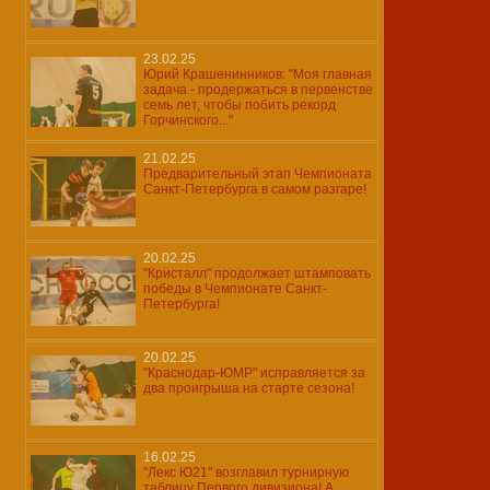
23.02.25
Юрий Крашенинников: "Моя главная
задача - продержаться в первенстве
семь лет, чтобы побить рекорд
Горчинского..."
21.02.25
Предварительный этап Чемпионата
Санкт-Петербурга в самом разгаре!
20.02.25
"Кристалл" продолжает штамповать
победы в Чемпионате Санкт-
Петербурга!
20.02.25
"Краснодар-ЮМР" исправляется за
два проигрыша на старте сезона!
16.02.25
"Лекс Ю21" возглавил турнирную
таблицу Первого дивизиона! А