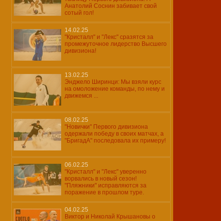
Анатолий Соснин забивает свой
сотый гол!
14.02.25
"Кристалл" и "Лекс" сразятся за
промежуточное лидерство Высшего
дивизиона!
13.02.25
Энджело Ширинци: Мы взяли курс
на омоложение команды, по нему и
движемся ...
08.02.25
"Новички" Первого дивизиона
одержали победу в своих матчах, а
"БригадА" последовала их примеру!
06.02.25
"Кристалл" и "Лекс" уверенно
ворвались в новый сезон!
"Пляжники" исправляются за
поражение в прошлом туре.
04.02.25
Виктор и Николай Крышановы о