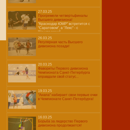
27.03.25
Прогремели четвертьфиналы
Высшего дивизиона!
"Краснодар ЮМР" встретится с
"Саратовом", а "Лекс" - с
"Кристаллом"...
26.03.25
Регулярная часть Высшего
дивизиона позади!
20.03.25
Фавориты Первого дивизиона
Чемпионата Санкт-Петербурга
оправдали свой статус...
19.03.25
"Анапа" набирает свои первые очки
в Чемпионате Санкт-Петербурга!
16.03.25
Борьба за лидерство Первого
дивизиона продолжается!