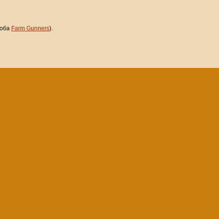
оба
Farm Gunners
).