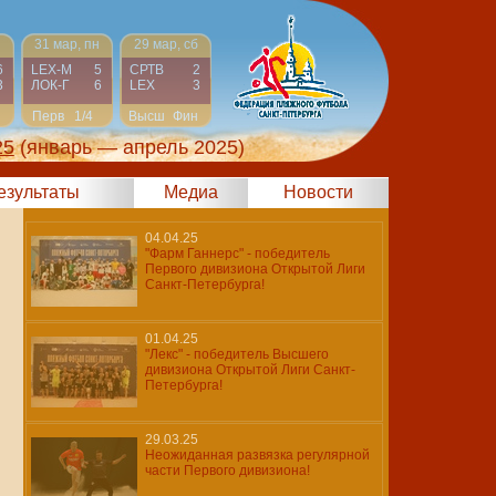
н
31 мар, пн
29 мар, сб
6
LEX-М
5
СРТВ
2
3
ЛОК-Г
6
LEX
3
Перв
1/4
Высш
Фин
25
(январь — апрель 2025)
результаты
Медиа
Новости
04.04.25
"Фарм Ганнерс" - победитель
Первого дивизиона Открытой Лиги
Санкт-Петербурга!
01.04.25
"Лекс" - победитель Высшего
дивизиона Открытой Лиги Санкт-
Петербурга!
29.03.25
Неожиданная развязка регулярной
части Первого дивизиона!