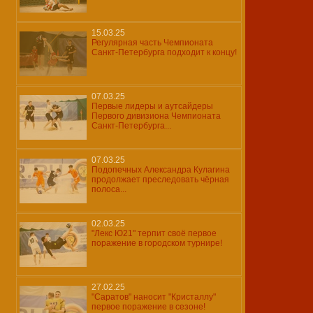
15.03.25
Регулярная часть Чемпионата
Санкт-Петербурга подходит к концу!
07.03.25
Первые лидеры и аутсайдеры
Первого дивизиона Чемпионата
Санкт-Петербурга...
07.03.25
Подопечных Александра Кулагина
продолжает преследовать чёрная
полоса...
02.03.25
"Лекс Ю21" терпит своё первое
поражение в городском турнире!
27.02.25
"Саратов" наносит "Кристаллу"
первое поражение в сезоне!