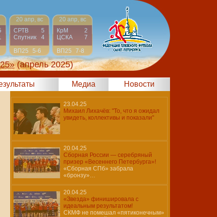
20 апр, вс
20 апр, вс
5
СРТВ
5
КрМ
2
1
Спутник
4
ЦСКА
7
ВП25
5-6
ВП25
7-8
025»
(апрель 2025)
результаты
Медиа
Новости
23.04.25
Михаил Лихачёв: "То, что я ожидал
увидеть, коллективы и показали"
20.04.25
Сборная России — серебряный
призер «Весеннего Петербурга»!
«Сборная СПб» забрала
«бронзу»…
20.04.25
«Звезда» финишировала с
идеальным результатом!
СКМФ не помешал «пятиконечным»