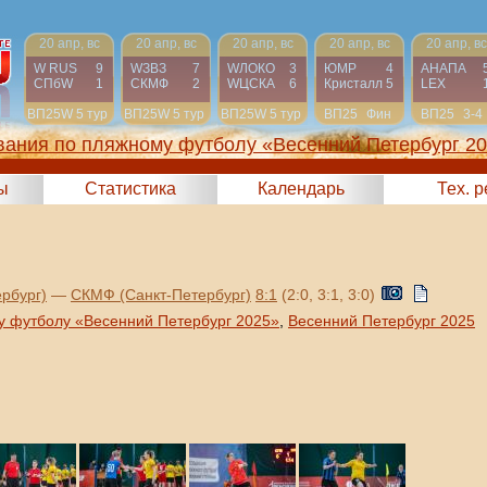
20 апр, вс
20 апр, вс
20 апр, вс
20 апр, вс
20 апр, вс
W RUS
9
WЗВЗ
7
WЛОКО
3
ЮМР
4
АНАПА
СПбW
1
СКМФ
2
WЦСКА
6
Кристалл
5
LEX
ВП25W
5 тур
ВП25W
5 тур
ВП25W
5 тур
ВП25
Фин
ВП25
3-4
вания по пляжному футболу «Весенний Петербург 2
ы
Статистика
Календарь
Тех. 
рбург)
—
СКМФ (Санкт-Петербург)
8:1
(2:0, 3:1, 3:0)
у футболу «Весенний Петербург 2025»
,
Весенний Петербург 2025