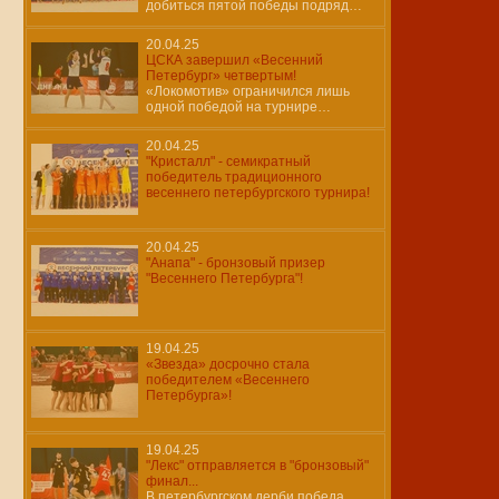
добиться пятой победы подряд…
20.04.25
ЦСКА завершил «Весенний
Петербург» четвертым!
«Локомотив» ограничился лишь
одной победой на турнире…
20.04.25
"Кристалл" - семикратный
победитель традиционного
весеннего петербургского турнира!
20.04.25
"Анапа" - бронзовый призер
"Весеннего Петербурга"!
19.04.25
«Звезда» досрочно стала
победителем «Весеннего
Петербурга»!
19.04.25
"Лекс" отправляется в "бронзовый"
финал...
В петербургском дерби победа