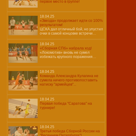
первое место в группе!
18.04.25
«Звезда» продолжает идти со 100%
результатом!
ЦСКА дал отличный бой, но упустил
очки в самой концовке встречи…
18.04.25
«Сборная СПб» набрала ход!
«Локомотив» вновь не сумел
избежать крупного поражения…
18.04.25
Команда Александра Кулагина не
сумела ничего противопоставить
натиску "армейцев"...
18.04.25
Первая победа "Саратова" на
турнире!
18.04.25
Третья победа Сборной России на
"Весеннем Петербурге"!