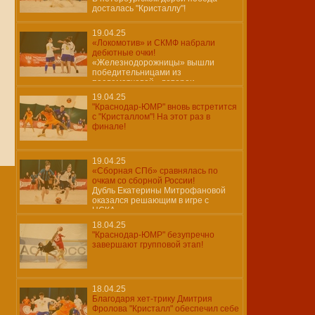
досталась "Кристаллу"!
19.04.25
«Локомотив» и СКМФ набрали
дебютные очки!
«Железнодорожницы» вышли
победительницами из
послематчевой «лотереи»…
19.04.25
"Краснодар-ЮМР" вновь встретится
с "Кристаллом"! На этот раз в
финале!
19.04.25
«Сборная СПб» сравнялась по
очкам со сборной России!
Дубль Екатерины Митрофановой
оказался решающим в игре с
ЦСКА…
18.04.25
"Краснодар-ЮМР" безупречно
завершают групповой этап!
18.04.25
Благодаря хет-трику Дмитрия
Фролова "Кристалл" обеспечил себе