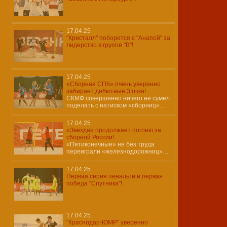
17.04.25
"Кристалл" поборется с "Анапой" за
лидерство в группе "В"!
17.04.25
«Сборная СПб» очень уверенно
забирает дебютные 3 очка!
СКМФ совершенно ничего не сумел
поделать с натиском «сборниц»…
17.04.25
«Звезда» продолжает погоню за
сборной России!
«Пятиконечные» не без труда
переиграли «железнодорожниц»…
17.04.25
Первая серия пенальти и первая
победа "Спутника"!
17.04.25
"Краснодар-ЮМР" уверенно