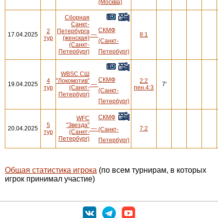
(Москва)
Сборная
Санкт-
СКМФ
2
Петербурга
17.04.2025
—
8:1
тур
(женская)
(Санкт-
(Санкт-
Петербург)
Петербург)
WBSC СШ
СКМФ
4
"Локомотив"
2:2
19.04.2025
—
7'
тур
(Санкт-
пен.4:3
(Санкт-
Петербург)
Петербург)
СКМФ
WFC
5
"Звезда"
20.04.2025
—
7:2
(Санкт-
тур
(Санкт-
Петербург)
Петербург)
Общая статистика игрока
(по всем турнирам, в которых
игрок принимал участие)