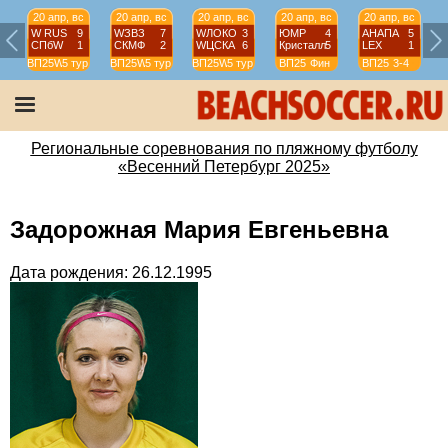
20 апр, вс
20 апр, вс
20 апр, вс
20 апр, вс
20 апр, вс
W RUS
9
WЗВЗ
7
WЛОКО
3
ЮМР
4
АНАПА
5
СПбW
1
СКМФ
2
WЦСКА
6
Кристалл
5
LEX
1
ВП25W
5 тур
ВП25W
5 тур
ВП25W
5 тур
ВП25
Фин
ВП25
3-4
Региональные соревнования по пляжному футболу
«Весенний Петербург 2025»
Задорожная Мария Евгеньевна
Дата рождения: 26.12.1995