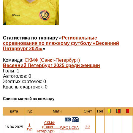
Статистика по турниру «
Региональные
соревнования по пляжному футболу «Весенний
Петербург 2025»
»
Команда:
СКМФ (Санкт-Петербург)
Весенний Петербург 2025 среди женщин
Голы: 1
Автоголов: 0
Желтых карточек: 0
Красных карточек: 0
Cписок матчей за команду
Дата
Тур
Матч
Счёт
Гол
СКМФ
1
16.04.2025
(Санкт-
—
2:3
WFC ЦСКА
тур
Петербург)