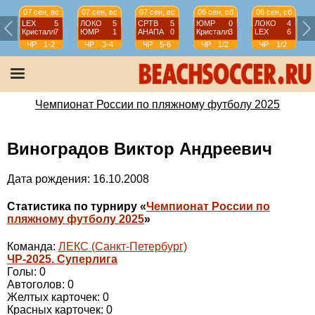
07 сен, вс
07 сен, вс
07 сен, вс
06 сен, сб
06 сен, сб
LEX
5
ЛОКО
5
СРТВ
5
ЮМР
0
ЛОКО
4
Кристалл
7
ЮМР
1
АНАПА
0
Кристалл
3
LEX
6
ЧР
1-2
ЧР
3-4
ЧР
5-6
ЧР
1/2
ЧР
1/2
Чемпионат России по пляжному футболу 2025
Виноградов Виктор Андреевич
Дата рождения: 16.10.2008
Статистика по турниру «
Чемпионат России по
пляжному футболу 2025
»
Команда:
ЛЕКС (Санкт-Петербург)
ЧР-2025. Суперлига
Голы: 0
Автоголов: 0
Желтых карточек: 0
Красных карточек: 0