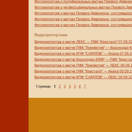
Фоторепортаж о полуфинальных матчах Первого Дивизио
Фоторепортаж о четвертьфинальных матчах Первого Див
Фоторепортаж о матчах Первого Дивизиона, состоявшихс
Фоторепортаж о матчах Первого Дивизиона, состоявшихс
Фоторепортаж о матчах Первого Дивизиона, состоявшихс
Видеорепортажи
Видеорепортаж о матче ЛЕКС — ПФК "Кристалл" 07.09.2
Видеорепортаж о матче ПФК "Локомотив" — Краснодар-
Видеорепортаж о матче КПФ "САРАТОВ" — Анапа 07.09.
Видеорепортаж о матче Краснодар-ЮМР — ПФК "Кристал
Видеорепортаж о матче ПФК "Локомотив" — ЛЕКС 06.09.
Видеорепортаж о матче ПФК "Кристалл" — Анапа 05.09.
Видеорепортаж о матче КПФ "САРАТОВ" — ЛЕКС 05.09.2
Страницы
1
2
3
4
5
6
7