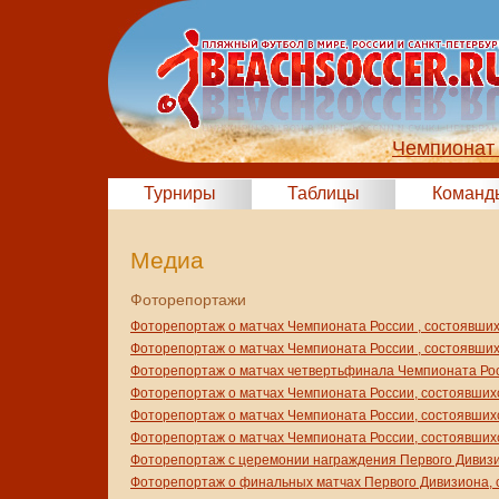
Чемпионат 
Турниры
Таблицы
Команд
Медиа
Фоторепортажи
Фоторепортаж о матчах Чемпионата России , состоявших
Фоторепортаж о матчах Чемпионата России , состоявших
Фоторепортаж о матчах четвертьфинала Чемпионата Росс
Фоторепортаж о матчах Чемпионата России, состоявшихс
Фоторепортаж о матчах Чемпионата России, состоявшихс
Фоторепортаж о матчах Чемпионата России, состоявшихс
Фоторепортаж с церемонии награждения Первого Дивизи
Фоторепортаж о финальных матчах Первого Дивизиона, 