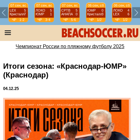
07 сен, вс
07 сен, вс
07 сен, вс
06 сен, сб
06 сен, сб
LEX
5
ЛОКО
5
СРТВ
5
ЮМР
0
ЛОКО
4
Кристалл
7
ЮМР
1
АНАПА
0
Кристалл
3
LEX
6
ЧР
1-2
ЧР
3-4
ЧР
5-6
ЧР
1/2
ЧР
1/2
Чемпионат России по пляжному футболу 2025
Итоги сезона: «Краснодар-ЮМР»
(Краснодар)
04.12.25