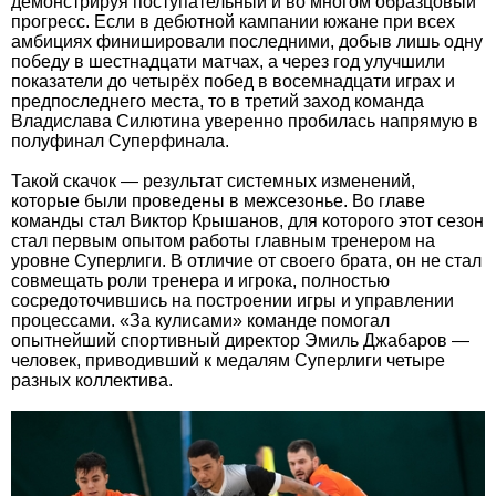
демонстрируя поступательный и во многом образцовый
прогресс. Если в дебютной кампании южане при всех
амбициях финишировали последними, добыв лишь одну
победу в шестнадцати матчах, а через год улучшили
показатели до четырёх побед в восемнадцати играх и
предпоследнего места, то в третий заход команда
Владислава Силютина уверенно пробилась напрямую в
полуфинал Суперфинала.
Такой скачок — результат системных изменений,
которые были проведены в межсезонье. Во главе
команды стал Виктор Крышанов, для которого этот сезон
стал первым опытом работы главным тренером на
уровне Суперлиги. В отличие от своего брата, он не стал
совмещать роли тренера и игрока, полностью
сосредоточившись на построении игры и управлении
процессами. «За кулисами» команде помогал
опытнейший спортивный директор Эмиль Джабаров —
человек, приводивший к медалям Суперлиги четыре
разных коллектива.