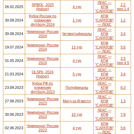
ЛЕКС —
SPBOL, 2025
2:2
26.02.2025
4 тур
КПФ
(Indoor)
пен.1:4
"САРАТОВ"
Кубок России по
КПФ
30.09.2024
пляжному
1 тур
"САРАТОВ"
1:2
футболу 2024
— ЛЕКС
ЛЕКС —
Чемпионат России
30.08.2024
Четвертьфиналы
КПФ
3:4
2024
"САРАТОВ"
КПФ
Чемпионат России
19.07.2024
13 тур
"САРАТОВ"
5:6
2024
— ЛЕКС
ЛЕКС —
Чемпионат России
3:3
31.05.2024
4 тур
КПФ
2024
пен.4:5
"САРАТОВ"
ЛЕКС —
OLSPb, 2024
21.03.2024
5 тур
КПФ
3:4
(Indoor)
"САРАТОВ"
Кубок РФ по
ЛЕКС —
23.09.2023
пляжному
Полуфиналы
КПФ
6:3
футболу 2023
"САРАТОВ"
ЛЕКС —
Чемпионат России
27.08.2023
Матч за III место
КПФ
1:3
2023
"САРАТОВ"
ЛЕКС —
Чемпионат России
30.06.2023
10 тур
КПФ
7:8
2023
"САРАТОВ"
КПФ
Чемпионат России
02.06.2023
4 тур
"САРАТОВ"
5:6
2023
— ЛЕКС