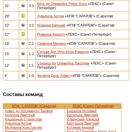
Крус де Оливейра Лукас Хосе
«ЛЕКС» (Санкт-
31'
3:3
Петербург)
28'
Лукьянов Артем
«КПФ "САРАТОВ"» (Саратов)
22'
3:2
Новиков Евгений
«КПФ "САРАТОВ"» (Саратов)
22'
Романов Кирилл
«ЛЕКС» (Санкт-Петербург)
18'
2:2
Семенов Михаил
«КПФ "САРАТОВ"» (Саратов)
Сильва Дос Реус Игор Рикардо
«ЛЕКС» (Санкт-
15'
1:2
Петербург)
Соареш де Оливейра Джордан
«ЛЕКС» (Санкт-
12'
1:1
Петербург)
6'
1:0
Фелипе Диас Алвес
«КПФ "САРАТОВ"» (Саратов)
Составы команд
КПФ "САРАТОВ" (Саратов)
ЛЕКС (Санкт-Петербург)
Алвес до Носименто Танжер
Баранов Артемий
Андреев Дмитрий
Васильев Дмитрий
Кошарный Станислав
Ильинский Алексей
Лукьянов Артем
Карташов Дмитрий
Молчанов Константин
Котенев Андрей
Новиков Евгений
Крус де Оливейра Лукас Хосе