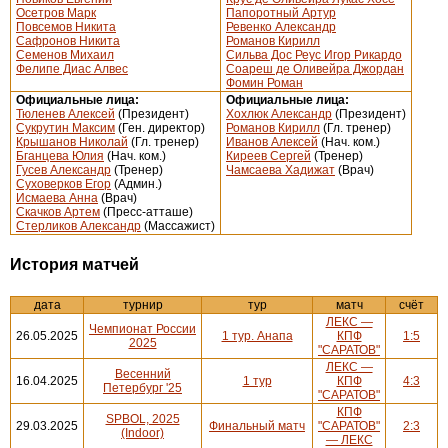
Осетров Марк
Папоротный Артур
Повсемов Никита
Ревенко Александр
Сафронов Никита
Романов Кирилл
Семенов Михаил
Сильва Дос Реус Игор Рикардо
Фелипе Диас Алвес
Соареш де Оливейра Джордан
Фомин Роман
Официальные лица:
Официальные лица:
Тюленев Алексей
(Президент)
Хохлюк Александр
(Президент)
Сукрутин Максим
(Ген. директор)
Романов Кирилл
(Гл. тренер)
Крышанов Николай
(Гл. тренер)
Иванов Алексей
(Нач. ком.)
Бганцева Юлия
(Нач. ком.)
Киреев Сергей
(Тренер)
Гусев Александр
(Тренер)
Чамсаева Хадижат
(Врач)
Суховерков Егор
(Админ.)
Исмаева Анна
(Врач)
Скачков Артем
(Пресс-атташе)
Стерликов Александр
(Массажист)
История матчей
дата
турнир
тур
матч
счёт
ЛЕКС —
Чемпионат России
26.05.2025
1 тур. Анапа
КПФ
1:5
2025
"САРАТОВ"
ЛЕКС —
Весенний
16.04.2025
1 тур
КПФ
4:3
Петербург '25
"САРАТОВ"
КПФ
SPBOL, 2025
29.03.2025
Финальный матч
"САРАТОВ"
2:3
(Indoor)
— ЛЕКС