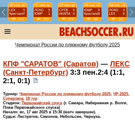
07 сен, вс
07 сен, вс
07 сен, вс
06 сен, сб
06 сен, сб
LEX
5
ЛОКО
5
СРТВ
5
ЮМР
0
ЛОКО
4
Кристалл
7
ЮМР
1
АНАПА
0
Кристалл
3
LEX
6
ЧР
1-2
ЧР
3-4
ЧР
5-6
ЧР
1/2
ЧР
1/2
Чемпионат России по пляжному футболу 2025
КПФ "САРАТОВ" (Саратов)
—
ЛЕКС
(Санкт-Петербург)
3:3 пен.2:4 (1:1,
2:1, 0:1)
Турнир:
Чемпионат России по пляжному футболу 2025
,
ЧР-2025.
Суперлига
,
18 тур
Стадион:
Первомайский спуск
(г. Самара, Набережная р. Волги,
Пляж Первомайского спуска)
Начало: вс, 17 авг 2025 в 15:30 (матч завершен).
Судьи: Листратов, Самонов, Небольсин, Чернуха.