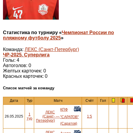
Статистика по турниру «
Чемпионат России по
пляжному футболу 2025
»
Команда:
ЛЕКС (Санкт-Петербург)
ЧР-2025. Суперлига
Голы: 4
Автоголов: 0
Желтых карточек: 0
Красных карточек: 0
Cписок матчей за команду
Дата
Тур
Матч
Счёт
Гол
КПФ
ЛЕКС
1
26.05.2025
(Санкт-
—
1:5
"САРАТОВ"
тур
Петербург)
(Саратов)
ЛЕКС