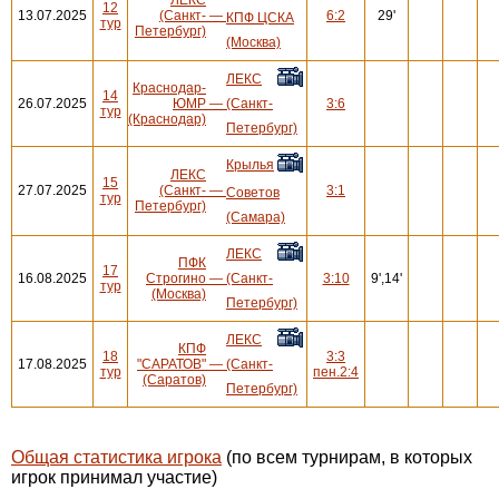
12
13.07.2025
(Санкт-
—
6:2
29'
КПФ ЦСКА
тур
Петербург)
(Москва)
ЛЕКС
Краснодар-
14
26.07.2025
ЮМР
—
(Санкт-
3:6
тур
(Краснодар)
Петербург)
Крылья
ЛЕКС
15
27.07.2025
(Санкт-
—
3:1
Советов
тур
Петербург)
(Самара)
ЛЕКС
ПФК
17
16.08.2025
Строгино
—
(Санкт-
3:10
9',14'
тур
(Москва)
Петербург)
ЛЕКС
КПФ
18
3:3
17.08.2025
"САРАТОВ"
—
(Санкт-
тур
пен.2:4
(Саратов)
Петербург)
Общая статистика игрока
(по всем турнирам, в которых
игрок принимал участие)