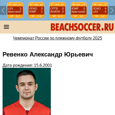
07 сен, вс
07 сен, вс
07 сен, вс
06 сен, сб
06 сен, сб
LEX
5
ЛОКО
5
СРТВ
5
ЮМР
0
ЛОКО
4
Кристалл
7
ЮМР
1
АНАПА
0
Кристалл
3
LEX
6
ЧР
1-2
ЧР
3-4
ЧР
5-6
ЧР
1/2
ЧР
1/2
Чемпионат России по пляжному футболу 2025
Ревенко Александр Юрьевич
Дата рождения: 15.6.2001