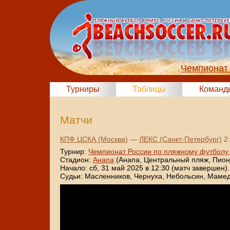
Чемпионат 
Турниры
Таблицы
Команд
Матчи
КПФ ЦСКА (Москва)
—
ЛЕКС (Санкт-Петербург)
2:
Турнир:
Чемпионат России по пляжному футболу
Стадион:
Анапа
(Анапа, Центральный пляж, Пионе
Начало: сб, 31 май 2025 в 12:30 (матч завершен).
Судьи: Масленников, Чернуха, Небольсин, Мамед