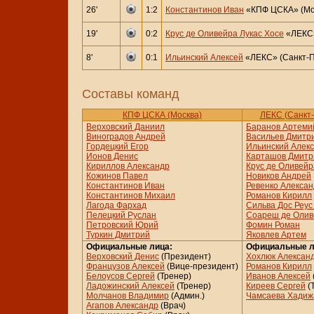
26'
1:2
Константинов Иван
«КПФ ЦСКА» (Мо
19'
0:2
Крус де Оливейра Лукас Хосе
«ЛЕКС»
8'
0:1
Ильинский Алексей
«ЛЕКС» (Санкт-П
Составы команд
КПФ ЦСКА (Москва)
ЛЕКС (Санкт-
Верховский Даниил
Баранов Артеми
Виноградов Андрей
Васильев Дмитр
Гордецкий Егор
Ильинский Алек
Ионов Денис
Карташов Дмитр
Кириллов Александр
Крус де Оливейр
Кожинов Павел
Новиков Андрей
Константинов Иван
Ревенко Алекса
Константинов Михаил
Романов Кирилл
Лагода Фархад
Сильва Дос Реус
Пелецкий Руслан
Соареш де Олив
Петровский Юрий
Фомин Роман
Туркин Дмитрий
Яковлев Артем
Официальные лица:
Официальные л
Верховский Денис
(Президент)
Хохлюк Алексан
Французов Алексей
(Вице-президент)
Романов Кирилл
Белоусов Сергей
(Тренер)
Иванов Алексей
Ладожинский Алексей
(Тренер)
Киреев Сергей
(
Молчанов Владимир
(Админ.)
Чамсаева Хадиж
Агапов Александр
(Врач)