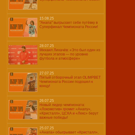
15.08.25
"Анапа" выгрызает себе путёвку в
Суперфинал Чемпионата России!
28.07.25
Михаил Лихачёв: «Это был один из
лучших этапов — по уровню
футбола и атмосфере»
27.07.25
Пятый отборочный этап OLIMPBET
Чемпионата России подошел к
концу!
26.07.25
Новый лидер чемпионата:
«Локомотив» громит «Анапу»,
«Кристалл», ЦСКА и «Лекс» берут
важные победы!
25.07.25
«Анапа» обыгрывает «Кристалл»,