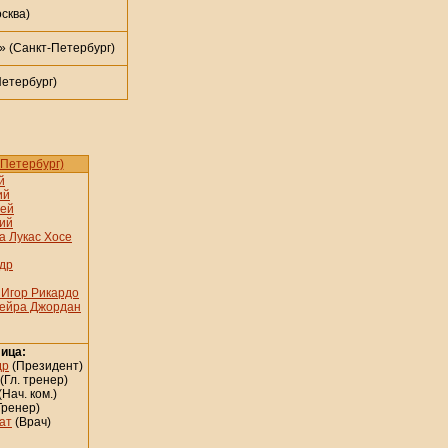
сква)
 (Санкт-Петербург)
етербург)
Петербург)
й
ий
сей
ий
а Лукас Хосе
ндр
 Игор Рикардо
ейра Джордан
ица:
др
(Президент)
(Гл. тренер)
(Нач. ком.)
Тренер)
ат
(Врач)