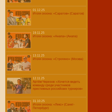
01.12.25
Итоги сезона: «Саратов» (Саратов)
19.11.25
Итоги сезона: «Анапа» (Анапа)
13.11.25
Итоги сезона: «Строгино» (Москва)
12.11.25
Артём Черезов: «Хочется видеть
команду среди участников
престижных российских турниров»
31.10.25
Итоги сезона: «Лекс» (Санкт-
Петербург)