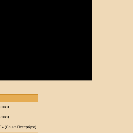
сква)
сква)
» (Санкт-Петербург)