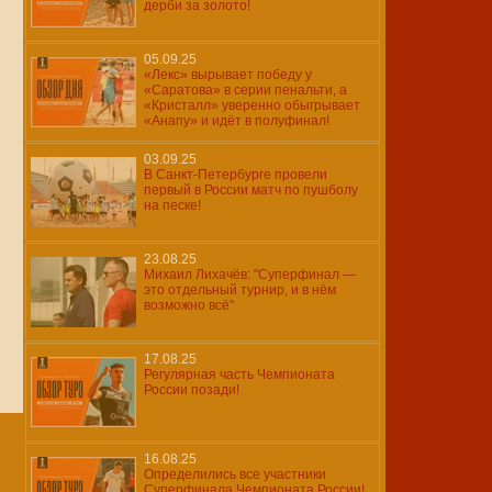
дерби за золото!
05.09.25
«Лекс» вырывает победу у
«Саратова» в серии пенальти, а
«Кристалл» уверенно обыгрывает
«Анапу» и идёт в полуфинал!
03.09.25
В Санкт-Петербурге провели
первый в России матч по пушболу
на песке!
23.08.25
Михаил Лихачёв: "Суперфинал —
это отдельный турнир, и в нём
возможно всё"
17.08.25
Регулярная часть Чемпионата
России позади!
16.08.25
Определились все участники
Суперфинала Чемпионата России!