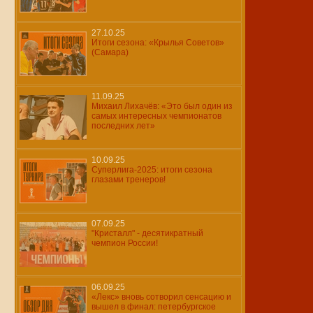
27.10.25
Итоги сезона: «Крылья Советов»
(Самара)
11.09.25
Михаил Лихачёв: «Это был один из
самых интересных чемпионатов
последних лет»
10.09.25
Суперлига-2025: итоги сезона
глазами тренеров!
07.09.25
"Кристалл" - десятикратный
чемпион России!
06.09.25
«Лекс» вновь сотворил сенсацию и
вышел в финал: петербургское