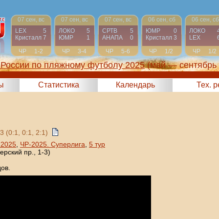
07 сен, вс
07 сен, вс
07 сен, вс
06 сен, сб
06 сен, сб
LEX
5
ЛОКО
5
СРТВ
5
ЮМР
0
ЛОКО
Кристалл
7
ЮМР
1
АНАПА
0
Кристалл
3
LEX
ЧР
1-2
ЧР
3-4
ЧР
5-6
ЧР
1/2
ЧР
1/2
России по пляжному футболу 2025
(май — сентябрь
ы
Статистика
Календарь
Тех. 
3 (0:1, 0:1, 2:1)
 2025
,
ЧР-2025. Суперлига
,
5 тур
рский пр., 1-3)
ов.