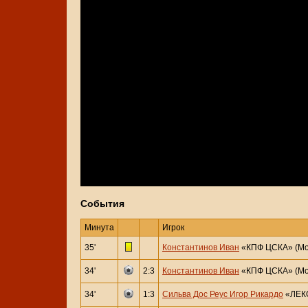
События
Минута
Игрок
35'
Константинов Иван
«КПФ ЦСКА» (Мо
34'
2:3
Константинов Иван
«КПФ ЦСКА» (Мо
34'
1:3
Сильва Дос Реус Игор Рикардо
«ЛЕКС