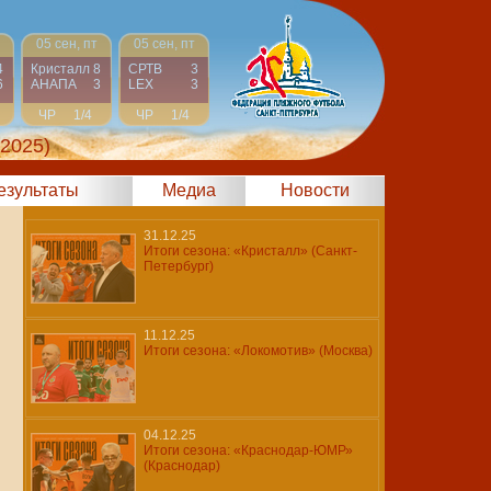
05 сен, пт
05 сен, пт
4
Кристалл
8
СРТВ
3
6
АНАПА
3
LEX
3
ЧР
1/4
ЧР
1/4
 2025)
результаты
Медиа
Новости
31.12.25
Итоги сезона: «Кристалл» (Санкт-
Петербург)
11.12.25
Итоги сезона: «Локомотив» (Москва)
04.12.25
Итоги сезона: «Краснодар-ЮМР»
(Краснодар)