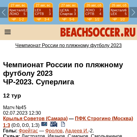
27 авг, вс
27 авг, вс
27 авг, вс
26 авг, сб
26 авг, сб
Кристалл
12
LEX
1
ЦСКА
3
ЛОКО
7
Кристалл
6
ЛОКО
5
СРТВ
3
Спартак
3
СРТВ
4
LEX
5
ЧР
1-2
ЧР
3-4
ЧР
5-6
ЧР
1/2
ЧР
1/2
Чемпионат России по пляжному футболу 2023
Чемпионат России по пляжному
футболу 2023
ЧР-2023. Суперлига
12 тур
Матч №45
02.07.2023 12:30
Крылья Советов (Самара)
—
ПФК Строгино (Москва)
1:3
(0:0, 0:0, 1:3)
Голы:
Фрейтас
—
Фролов
,
Авдеев И.
-2.
Судьи:
Листратов, Иванов, Самонов, Смольянинов