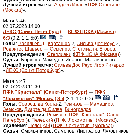
Лучший игрок матча:
Авдеев Иван
«
ПФК Строгино
(Москва)
».
Матч №46
02.07.2023 14:00
ЛЕКС (Санкт-Петербург)
—
КПФ ЦСКА (Москва)
6:3
(0:2, 1:1, 5:0)
Голы:
Васильев Д.
,
Карташов
-2,
Сильва Дос Реус
-2,
Родригес Шавьер
—
Семенов
,
Степлиани
,
Егоров
.
Предупреждения:
Степлиани
(
КПФ ЦСКА (Москва)
).
Судьи:
Борисов, Мамедов, Иванов, Масленников
Лучший игрок матча:
Сильва Дос Реус Игор Рикардо
«
ЛЕКС (Санкт-Петербург)
».
Матч №47
02.07.2023 15:30
ПФК "Кристалл" (Санкт-Петербург)
—
ПФК
"Локомотив" (Москва)
3:4
(2:1, 1:0, 0:3)
Голы:
Соареш да Коста
-2,
Ремизов
—
Мамадиев
,
Земсков
,
Дуарте да Силва
,
Виноградов
.
Предупреждения:
Ремизов
(
ПФК "Кристалл" (Санкт-
Петербург)
),
Пелецкий
(
ПФК "Локомотив" (Москва)
).
Удаления:
Пелецкий
(
ПФК "Локомотив" (Москва)
).
Судьи:
Смольянинов, Самонов, Листратов, Луковников