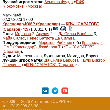
Лучший игрок матча:
Земсков Федор
«
ПФК
"Локомотив" (Москва)
».
Матч №48
02.07.2023 17:00
Краснодар-ЮМР (Краснодар)
—
КПФ "САРАТОВ"
(Саратов)
4:5
(1:3, 3:1, 0:1)
Голы:
Морозов
-2,
Акулич
-2 —
Да Силва Барбоза
-3,
Майа Салес
,
Невес Батиста Да Сильва
.
Предупреждения:
Морозов
,
Рябинин
(оба
Краснодар-
ЮМР (Краснодар)
),
Джабаров Т.
(
КПФ "САРАТОВ"
(Саратов)
).
Судьи:
Масленников, Луковников, Мамедов, Борисов
Лучший игрок матча:
Да Силва Барбоза Пауло Виктор
(Паулиньо)
«
КПФ "САРАТОВ" (Саратов)
».
© 2009 — 2026 Агентство «CUPPER»
тел. (812) 998-83-38