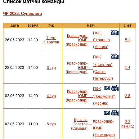
Cписок матчей команды
ЧР-2023. Суперлига
дата
время
тур
матч
счёт
ПФК
Краснодар-
1 тур.
26.05.2023
12:30
ЮМР
—
Строгино
5:1
Саратов
(Краснодар)
(Москва)
ПФК
Краснодар-
"Кристалл"
28.05.2023
14:00
3 тур
ЮМР
—
1:4
(Санкт-
(Краснодар)
Петербург)
ПФК
Краснодар-
02.06.2023
14:00
4 тур
ЮМР
—
2:8
"Локомотив"
(Краснодар)
(Москва)
Крылья
Краснодар-
3:3
03.06.2023
11:00
5 тур
Советов
—
пен.4:2
ЮМР
(Самара)
(Краснодар)