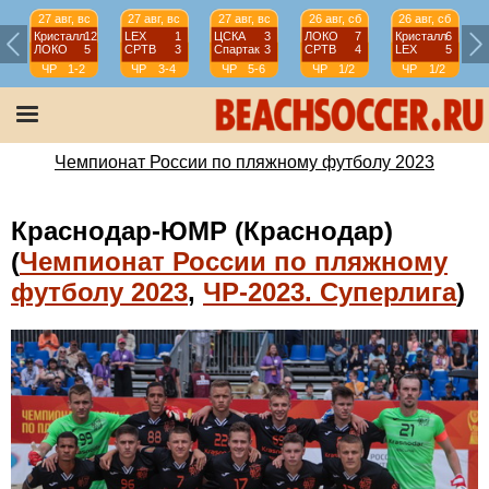
27 авг, вс
27 авг, вс
27 авг, вс
26 авг, сб
26 авг, сб
Кристалл
12
LEX
1
ЦСКА
3
ЛОКО
7
Кристалл
6
ЛОКО
5
СРТВ
3
Спартак
3
СРТВ
4
LEX
5
ЧР
1-2
ЧР
3-4
ЧР
5-6
ЧР
1/2
ЧР
1/2
Чемпионат России по пляжному футболу 2023
Краснодар-ЮМР (Краснодар)
(
Чемпионат России по пляжному
футболу 2023
,
ЧР-2023. Суперлига
)