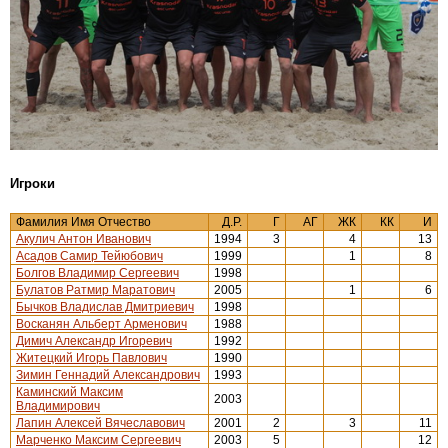
Игроки
Фамилия Имя Отчество
Д.Р.
Г
АГ
ЖК
КК
И
Акулич Антон Иванович
1994
3
4
13
Асадов Самир Тейюбович
1999
1
8
Болгов Владимир Сергеевич
1998
Булатов Ратмир Маратович
2005
1
6
Бычков Владислав Дмитриевич
1998
Восканян Альберт Арменович
1988
Димич Александр Игоревич
1992
Житецкий Игорь Павлович
1990
Зимин Геннадий Александрович
1993
Каминский Максим
2003
Владимирович
Лапин Алексей Вячеславович
2001
2
3
11
Марченко Максим Сергеевич
2003
5
12