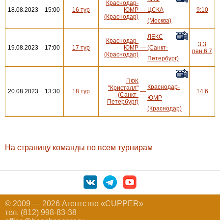
Краснодар-
18.08.2023
15:00
16 тур
ЮМР
—
ЦСКА
9:10
(Краснодар)
(Москва)
ЛЕКС
Краснодар-
3:3
19.08.2023
17:00
17 тур
ЮМР
—
(Санкт-
пен.6:7
(Краснодар)
Петербург)
ПФК
Краснодар-
"Кристалл"
20.08.2023
13:30
18 тур
—
14:6
(Санкт-
ЮМР
Петербург)
(Краснодар)
На страницу команды по всем турнирам
© 2009 — 2026 Агентство «CUPPER»
тел. (812) 998-83-38