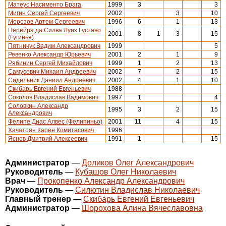
Матеус Насименто Брага
1999
3
3
Мигин Сергей Сергеевич
2002
3
10
Морозов Артем Сергеевич
1996
6
1
13
Перейра да Силва Луиз Густаво
2001
8
1
3
15
(Гугинья)
Пятничук Вадим Александрович
1999
5
Ревенко Александр Юрьевич
2001
2
1
9
Рябинин Сергей Михайлович
1999
1
2
13
Самусевич Михаил Андреевич
2002
7
2
15
Сидельник Даниил Андреевич
2002
4
1
10
Скибарь Евгений Евгеньевич
1988
Соколов Владислав Вадимович
1997
1
4
Соловкин Александр
1995
3
2
15
Александрович
Фелипе Диас Алвес (Фелипиньо)
2001
11
4
15
Хачатрян Карен Комитасович
1996
Яснов Дмитрий Алексеевич
1991
1
15
Администратор
—
Доликов Олег Александрович
Руководитель
—
Кубашов Олег Николаевич
Врач
—
Прокопенко Александр Александрович
Руководитель
—
Силютин Владислав Николаевич
Главный тренер
—
Скибарь Евгений Евгеньевич
Администратор
—
Шорохова Алина Вячеславовна