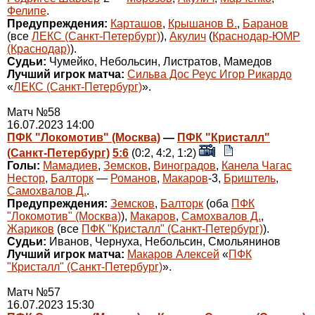
Фелипе
.
Предупреждения:
Карташов
,
Крышанов В.
,
Баранов
(все
ЛЕКС (Санкт-Петербург)
),
Акулич
(
Краснодар-ЮМР
(Краснодар)
).
Судьи:
Чумейко, Небольсин, Листратов, Мамедов
Лучший игрок матча:
Сильва Дос Реус Игор Рикардо
«
ЛЕКС (Санкт-Петербург)
».
Матч №58
16.07.2023 14:00
ПФК "Локомотив" (Москва)
—
ПФК "Кристалл"
(Санкт-Петербург)
5:6
(0:2, 4:2, 1:2)
Голы:
Мамадиев
,
Земсков
,
Виноградов
,
Канела Чагас
Нестор
,
Балторк
—
Романов
,
Макаров
-3,
Бриштель
,
Самохвалов Д.
.
Предупреждения:
Земсков
,
Балторк
(оба
ПФК
"Локомотив" (Москва)
),
Макаров
,
Самохвалов Д.
,
Жариков
(все
ПФК "Кристалл" (Санкт-Петербург)
).
Судьи:
Иванов, Чернуха, Небольсин, Смольянинов
Лучший игрок матча:
Макаров Алексей
«
ПФК
"Кристалл" (Санкт-Петербург)
».
Матч №57
16.07.2023 15:30