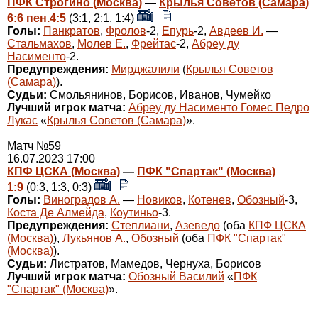
ПФК Строгино (Москва)
—
Крылья Советов (Самара)
6:6 пен.4:5
(3:1, 2:1, 1:4)
Голы:
Панкратов
,
Фролов
-2,
Епурь
-2,
Авдеев И.
—
Стальмахов
,
Молев Е.
,
Фрейтас
-2,
Абреу ду
Насименто
-2.
Предупреждения:
Мирджалили
(
Крылья Советов
(Самара)
).
Судьи:
Смольянинов, Борисов, Иванов, Чумейко
Лучший игрок матча:
Абреу ду Насименто Гомес Педро
Лукас
«
Крылья Советов (Самара)
».
Матч №59
16.07.2023 17:00
КПФ ЦСКА (Москва)
—
ПФК "Спартак" (Москва)
1:9
(0:3, 1:3, 0:3)
Голы:
Виноградов А.
—
Новиков
,
Котенев
,
Обозный
-3,
Коста Де Алмейда
,
Коутиньо
-3.
Предупреждения:
Степлиани
,
Азеведо
(оба
КПФ ЦСКА
(Москва)
),
Лукьянов А.
,
Обозный
(оба
ПФК "Спартак"
(Москва)
).
Судьи:
Листратов, Мамедов, Чернуха, Борисов
Лучший игрок матча:
Обозный Василий
«
ПФК
"Спартак" (Москва)
».