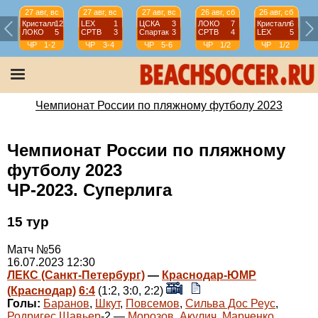
27 авг, вс
27 авг, вс
27 авг, вс
26 авг, сб
26 авг, сб
Кристалл
12
LEX
1
ЦСКА
3
ЛОКО
7
Кристалл
6
ЛОКО
5
СРТВ
3
Спартак
3
СРТВ
4
LEX
5
ЧР
1-2
ЧР
3-4
ЧР
5-6
ЧР
1/2
ЧР
1/2
Чемпионат России по пляжному футболу 2023
Чемпионат России по пляжному
футболу 2023
ЧР-2023. Суперлига
15 тур
Матч №56
16.07.2023 12:30
ЛЕКС (Санкт-Петербург)
—
Краснодар-ЮМР
(Краснодар)
6:4
(1:2, 3:0, 2:2)
Голы:
Баранов
,
Шкут
,
Повсемов
,
Сильва Дос Реус
,
Родригес Шавьер
-2 —
Морозов
,
Акулич
,
Марченко
,