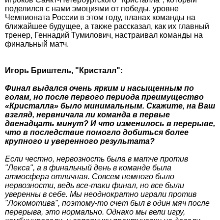
поделился с нами эмоциями от победы, уровне
Чемпионата России в этом году, планах команды на
ближайшее будущее, а также рассказал, как их главный
тренер, Геннадий Тумилович, настраивал команды на
финальный матч.
Игорь Бриштель, "Кристалл":
Финал выдался очень ярким и насыщенным по
голам, но после первого периода преимущество
«Кристалла» было минимальным. Скажите, на Ваш
взгляд, нервничала ли команда в первые
двенадцать минут? И что изменилось в перерыве,
что в последствие помогло добиться более
крупного и уверенного результата?
Если честно, нервозность была в матче против
"Лекса", а в финальный день в команде была
атмосфера отличная. Совсем немного было
нервозности, ведь все-таки финал, но все были
уверенны в себе. Мы неоднократно играли против
"Локомотива", поэтому-то счет был в один мяч после
перерыва, это нормально. Однако мы вели игру,