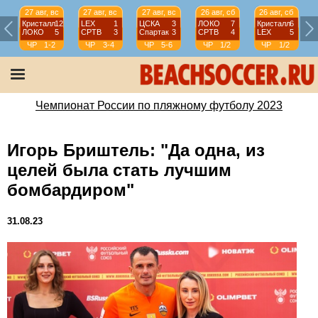
27 авг, вс
27 авг, вс
27 авг, вс
26 авг, сб
26 авг, сб
Кристалл
12
LEX
1
ЦСКА
3
ЛОКО
7
Кристалл
6
ЛОКО
5
СРТВ
3
Спартак
3
СРТВ
4
LEX
5
ЧР
1-2
ЧР
3-4
ЧР
5-6
ЧР
1/2
ЧР
1/2
Чемпионат России по пляжному футболу 2023
Игорь Бриштель: "Да одна, из
целей была стать лучшим
бомбардиром"
31.08.23