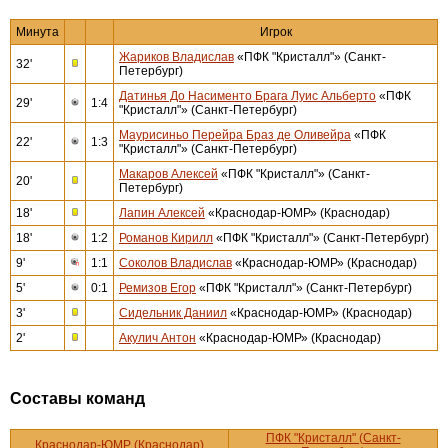
Минута
Игрок
Жариков Владислав
«ПФК "Кристалл"» (Санкт-
32'
Петербург)
Датинья До Насименто Брага Луис Альберто
«ПФК
29'
1:4
"Кристалл"» (Санкт-Петербург)
Маурисиньо Перейра Браз де Оливейра
«ПФК
22'
1:3
"Кристалл"» (Санкт-Петербург)
Макаров Алексей
«ПФК "Кристалл"» (Санкт-
20'
Петербург)
18'
Лапин Алексей
«Краснодар-ЮМР» (Краснодар)
18'
1:2
Романов Кирилл
«ПФК "Кристалл"» (Санкт-Петербург)
9'
1:1
Соколов Владислав
«Краснодар-ЮМР» (Краснодар)
5'
0:1
Ремизов Егор
«ПФК "Кристалл"» (Санкт-Петербург)
3'
Сидельник Даниил
«Краснодар-ЮМР» (Краснодар)
2'
Акулич Антон
«Краснодар-ЮМР» (Краснодар)
Составы команд
ПФК "Кристалл" (Санкт-
Краснодар-ЮМР (Краснодар)