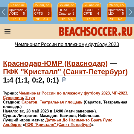
27 авг, вс
27 авг, вс
27 авг, вс
26 авг, сб
26 авг, сб
Кристалл
12
LEX
1
ЦСКА
3
ЛОКО
7
Кристалл
6
ЛОКО
5
СРТВ
3
Спартак
3
СРТВ
4
LEX
5
ЧР
1-2
ЧР
3-4
ЧР
5-6
ЧР
1/2
ЧР
1/2
Чемпионат России по пляжному футболу 2023
Краснодар-ЮМР (Краснодар)
—
ПФК "Кристалл" (Санкт-Петербург)
1:4 (1:1, 0:2, 0:1)
Турнир:
Чемпионат России по пляжному футболу 2023
,
ЧР-2023.
Суперлига
,
3 тур
Стадион:
Саратов, Театральная площадь
(Саратов, Театральная
площадь)
Начало: вс, 28 май 2023 в 14:00 (матч завершен).
Судьи: Листратов, Мамедов, Багиров, Небольсин.
Лучший игрок матча:
Датинья До Насименто Брага Луис
Альберто
«
ПФК "Кристалл" (Санкт-Петербург)
».