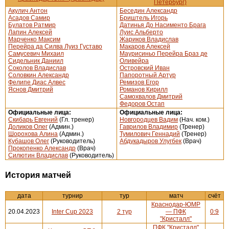
Петербург)
Акулич Антон
Беседин Александр
Асадов Самир
Бриштель Игорь
Булатов Ратмир
Датинья До Насименто Брага
Лапин Алексей
Луис Альберто
Марченко Максим
Жариков Владислав
Перейра да Силва Луиз Густаво
Макаров Алексей
Самусевич Михаил
Маурисиньо Перейра Браз де
Сидельник Даниил
Оливейра
Соколов Владислав
Островский Иван
Соловкин Александр
Папоротный Артур
Фелипе Диас Алвес
Ремизов Егор
Яснов Дмитрий
Романов Кирилл
Самохвалов Дмитрий
Федоров Остап
Официальные лица:
Официальные лица:
Скибарь Евгений
(Гл. тренер)
Новгородцев Вадим
(Нач. ком.)
Доликов Олег
(Админ.)
Гаврилов Владимир
(Тренер)
Шорохова Алина
(Админ.)
Тумилович Геннадий
(Тренер)
Кубашов Олег
(Руководитель)
Абдукадыров Улугбек
(Врач)
Прокопенко Александр
(Врач)
Силютин Владислав
(Руководитель)
История матчей
дата
турнир
тур
матч
счёт
Краснодар-ЮМР
20.04.2023
Inter Cup 2023
2 тур
— ПФК
0:9
"Кристалл"
ПФК "Кристалл"