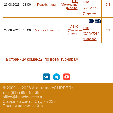
ПФК
КПФ
26.08.2023
18:00
Полуфиналы
"Локомотив"
—
7:4
"САРАТОВ"
(Москва)
(Саратов)
ЛЕКС
КПФ
27.08.2023
15:00
Матч за III место
(Санкт-
—
1:3
"САРАТОВ"
Петербург)
(Саратов)
На страницу команды по всем турнирам
© 2009 — 2026 Агентство «CUPPER»
тел. (812) 998-83-38
office@beachsoccer.ru
Создание сайта:
Студия 239
Полная версия сайта