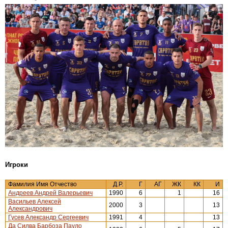
Игроки
Фамилия Имя Отчество
Д.Р.
Г
АГ
ЖК
КК
И
Андреев Андрей Валерьевич
1990
6
1
16
Васильев Алексей
2000
3
13
Александрович
Гусев Александр Сергеевич
1991
4
13
Да Силва Барбоза Пауло