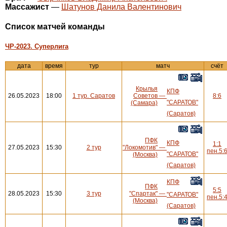
Массажист
—
Шатунов Данила Валентинович
Cписок матчей команды
ЧР-2023. Суперлига
дата
время
тур
матч
счёт
Крылья
КПФ
26.05.2023
18:00
1 тур. Саратов
Советов
—
8:6
"САРАТОВ"
(Самара)
(Саратов)
ПФК
КПФ
1:1
27.05.2023
15:30
2 тур
"Локомотив"
—
пен.5:
"САРАТОВ"
(Москва)
(Саратов)
КПФ
ПФК
5:5
28.05.2023
15:30
3 тур
"Спартак"
—
"САРАТОВ"
пен.5:
(Москва)
(Саратов)