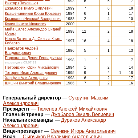
1993
6
5
17
Виктор (Паулиньо)
Джабаров Тимур Эмилевич
1999
7
6
18
Крашенинников Юрий Юрьевич
1984
6
1
17
Крышанов Николай Валерьевич
1988
2
4
10
Кулик Никита Иванович
2000
1
Майа Салес Алехандро Сидней
1998
12
2
18
(Алек)
Невес Батиста Да Сильва Каике
1997
16
4
18
Роберто
Панкратов Андрей
1986
5
1
13
Владимирович
Пархоменко Денис Геннадьевич
1998
1
1
7
в команде с 05.07.23
Петровский Юрий Михайлович
1994
1
2
14
Тетерин Иван Александрович
1995
9
4
1
18
Харфуш Али Ахмадович
1998
6
2
17
Шишин Дмитрий Владимирович
1986
7
2
16
Генеральный директор
—
Сукрутин Максим
Александрович
Президент
—
Тюленев Алексей Михайлович
Главный тренер
—
Джабаров Эмиль Велиевич
Начальник команды
—
Дураков Александр
Александрович
Вице-президент
—
Овечкин Игорь Анатольевич
Врач
—
Сырчиков Владимир Анатольевич