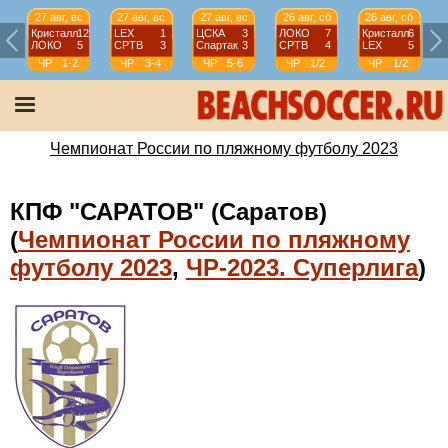
27 авг, вс
27 авг, вс
27 авг, вс
26 авг, сб
26 авг, сб
Кристалл
12
LEX
1
ЦСКА
3
ЛОКО
7
Кристалл
6
ЛОКО
5
СРТВ
3
Спартак
3
СРТВ
4
LEX
5
ЧР
1-2
ЧР
3-4
ЧР
5-6
ЧР
1/2
ЧР
1/2
Чемпионат России по пляжному футболу 2023
КПФ "САРАТОВ" (Саратов)
(
Чемпионат России по пляжному
футболу 2023
,
ЧР-2023. Суперлига
)