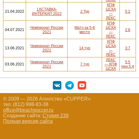
КПФ
1ХСТАВКА-
ЦСКА
21.04.2022
2 Тур
5:2
ИНТЕРКАП 2022
—
ЛЕКС
КПФ
Чемпионат России
Матч за 5-6
ЦСКА
04.07.2021
2:6
2021
место
—
ЛЕКС
КПФ
Чемпионат России
ЦСКА
13.06.2021
14 тур
3:7
2021
—
ЛЕКС
ЛЕКС
Чемпионат России
5:5
03.06.2021
7 тур
— КПФ
2021
пен.5:4
ЦСКА
© 2009 — 2026 Агентство «CUPPER»
тел. (812) 998-83-38
office@beachsoccer.ru
Создание сайта:
Студия 239
Полная версия сайта