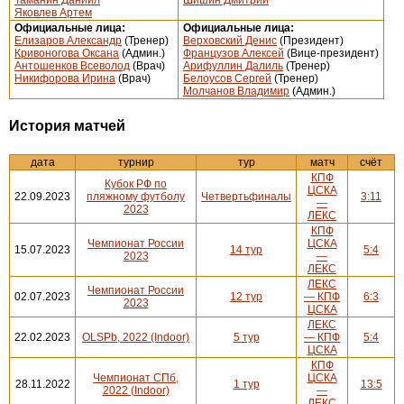
Таманин Даниил
Шишин Дмитрий
Яковлев Артем
Официальные лица:
Официальные лица:
Елизаров Александр
(Тренер)
Верховский Денис
(Президент)
Кривоногова Оксана
(Админ.)
Французов Алексей
(Вице-президент)
Антошенков Всеволод
(Врач)
Арифуллин Далиль
(Тренер)
Никифорова Ирина
(Врач)
Белоусов Сергей
(Тренер)
Молчанов Владимир
(Админ.)
История матчей
дата
турнир
тур
матч
счёт
КПФ
Кубок РФ по
ЦСКА
22.09.2023
пляжному футболу
Четвертьфиналы
3:11
—
2023
ЛЕКС
КПФ
Чемпионат России
ЦСКА
15.07.2023
14 тур
5:4
2023
—
ЛЕКС
ЛЕКС
Чемпионат России
02.07.2023
12 тур
— КПФ
6:3
2023
ЦСКА
ЛЕКС
22.02.2023
OLSPb, 2022 (Indoor)
5 тур
— КПФ
5:4
ЦСКА
КПФ
Чемпионат СПб,
ЦСКА
28.11.2022
1 тур
13:5
2022 (Indoor)
—
ЛЕКС