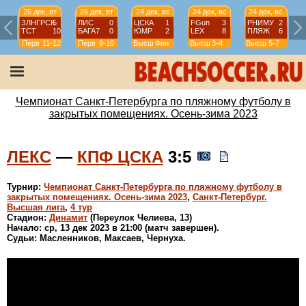
26 дек, вт
26 дек, вт
24 дек, вс
24 дек, вс
24 дек, вс
ЗЛНГРСК
5
ЛИС
0
ЦСКА
1
FGun
3
РНИМУ
2
ТСТ
10
БАГА7
0
ЮМР
2
LEX
8
ПЛЯЖ
6
Перв
11-12
Перв
9-10
Высш
Фин
Высш
3-4
Высш
5-7
Чемпионат Санкт-Петербурга по пляжному футболу в
закрытых помещениях. Осень-зима 2023
ЛЕКС
—
КПФ ЦСКА
3:5
Турнир:
Чемпионат Санкт-Петербурга по пляжному футболу в
закрытых помещениях. Осень-зима 2023
,
Санкт-Петербург.
Высшая лига
,
4 тур
Стадион:
Динамит
(Переулок Челиева, 13)
Начало: ср, 13 дек 2023 в 21:00 (матч завершен).
Судьи: Масленников, Максаев, Чернуха.