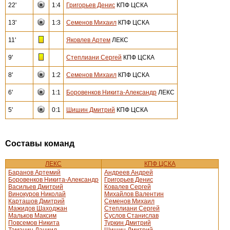
22'
1:4
Григорьев Денис
КПФ ЦСКА
13'
1:3
Семенов Михаил
КПФ ЦСКА
11'
Яковлев Артем
ЛЕКС
9'
Степлиани Сергей
КПФ ЦСКА
8'
1:2
Семенов Михаил
КПФ ЦСКА
6'
1:1
Боровенков Никита-Александр
ЛЕКС
5'
0:1
Шишин Дмитрий
КПФ ЦСКА
Составы команд
ЛЕКС
КПФ ЦСКА
Баранов Артемий
Андреев Андрей
Боровенков Никита-Александр
Григорьев Денис
Васильев Дмитрий
Ковалев Сергей
Винокуров Николай
Михайлов Валентин
Карташов Дмитрий
Семенов Михаил
Мажидов Шаходжан
Степлиани Сергей
Мальков Максим
Суслов Станислав
Повсемов Никита
Туркин Дмитрий