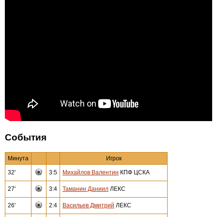
События
Минута
Игрок
32'
3:5
Михайлов Валентин
КПФ ЦСКА
27'
3:4
Таманин Даниил
ЛЕКС
26'
2:4
Васильев Дмитрий
ЛЕКС