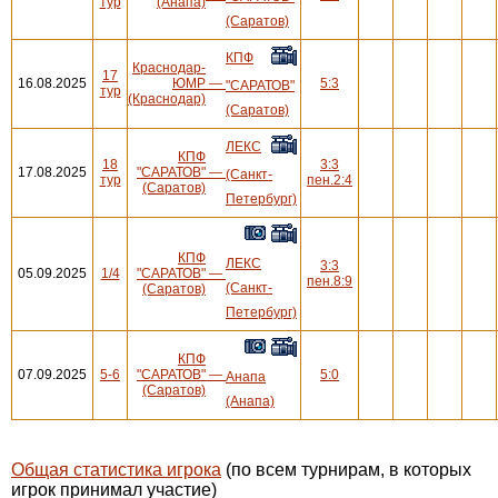
тур
(Анапа)
(Саратов)
КПФ
Краснодар-
17
16.08.2025
ЮМР
—
5:3
"САРАТОВ"
тур
(Краснодар)
(Саратов)
ЛЕКС
КПФ
18
3:3
17.08.2025
"САРАТОВ"
—
(Санкт-
тур
пен.2:4
(Саратов)
Петербург)
КПФ
ЛЕКС
3:3
05.09.2025
1/4
"САРАТОВ"
—
пен.8:9
(Санкт-
(Саратов)
Петербург)
КПФ
07.09.2025
5-6
"САРАТОВ"
—
5:0
Анапа
(Саратов)
(Анапа)
Общая статистика игрока
(по всем турнирам, в которых
игрок принимал участие)