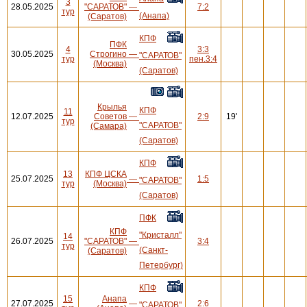
3
28.05.2025
"САРАТОВ"
—
7:2
тур
(Анапа)
(Саратов)
КПФ
ПФК
4
3:3
30.05.2025
Строгино
—
"САРАТОВ"
тур
пен.3:4
(Москва)
(Саратов)
Крылья
КПФ
11
12.07.2025
Советов
—
2:9
19'
тур
"САРАТОВ"
(Самара)
(Саратов)
КПФ
13
КПФ ЦСКА
25.07.2025
—
1:5
"САРАТОВ"
тур
(Москва)
(Саратов)
ПФК
КПФ
"Кристалл"
14
26.07.2025
"САРАТОВ"
—
3:4
тур
(Санкт-
(Саратов)
Петербург)
КПФ
15
Анапа
27.07.2025
—
2:6
"САРАТОВ"