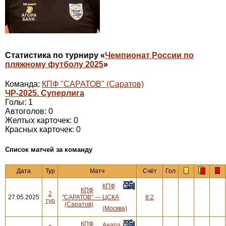
Статистика по турниру «
Чемпионат России по
пляжному футболу 2025
»
Команда:
КПФ "САРАТОВ" (Саратов)
ЧР-2025. Суперлига
Голы: 1
Автоголов: 0
Желтых карточек: 0
Красных карточек: 0
Cписок матчей за команду
Дата
Тур
Матч
Счёт
Гол
КПФ
КПФ
2
27.05.2025
"САРАТОВ"
—
ЦСКА
8:2
тур
(Саратов)
(Москва)
КПФ
Анапа