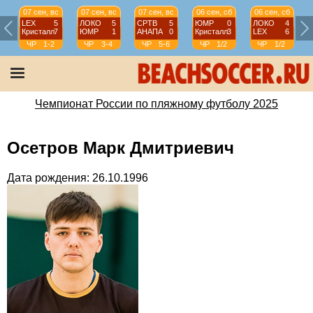
07 сен, вс
07 сен, вс
07 сен, вс
06 сен, сб
06 сен, сб
LEX
5
ЛОКО
5
СРТВ
5
ЮМР
0
ЛОКО
4
Кристалл
7
ЮМР
1
АНАПА
0
Кристалл
3
LEX
6
ЧР
1-2
ЧР
3-4
ЧР
5-6
ЧР
1/2
ЧР
1/2
Чемпионат России по пляжному футболу 2025
Осетров Марк Дмитриевич
Дата рождения: 26.10.1996