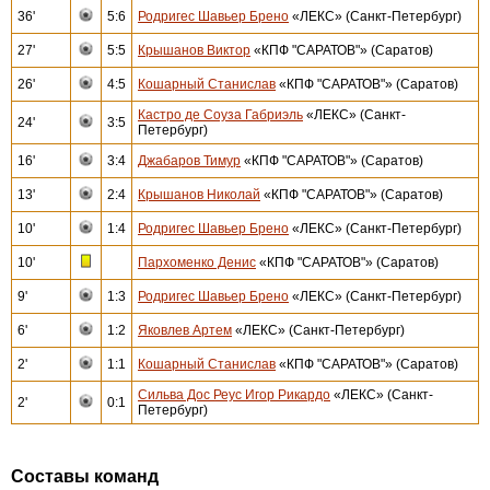
36'
5:6
Родригес Шавьер Брено
«ЛЕКС» (Санкт-Петербург)
27'
5:5
Крышанов Виктор
«КПФ "САРАТОВ"» (Саратов)
26'
4:5
Кошарный Станислав
«КПФ "САРАТОВ"» (Саратов)
Кастро де Соуза Габриэль
«ЛЕКС» (Санкт-
24'
3:5
Петербург)
16'
3:4
Джабаров Тимур
«КПФ "САРАТОВ"» (Саратов)
13'
2:4
Крышанов Николай
«КПФ "САРАТОВ"» (Саратов)
10'
1:4
Родригес Шавьер Брено
«ЛЕКС» (Санкт-Петербург)
10'
Пархоменко Денис
«КПФ "САРАТОВ"» (Саратов)
9'
1:3
Родригес Шавьер Брено
«ЛЕКС» (Санкт-Петербург)
6'
1:2
Яковлев Артем
«ЛЕКС» (Санкт-Петербург)
2'
1:1
Кошарный Станислав
«КПФ "САРАТОВ"» (Саратов)
Сильва Дос Реус Игор Рикардо
«ЛЕКС» (Санкт-
2'
0:1
Петербург)
Составы команд