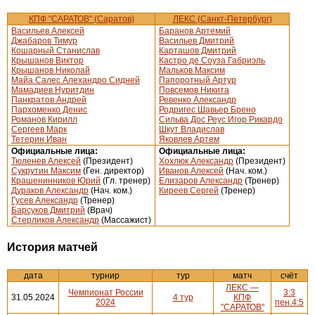
КПФ "САРАТОВ" (Саратов)
ЛЕКС (Санкт-Петербург)
Васильев Алексей
Баранов Артемий
Джабаров Тимур
Васильев Дмитрий
Кошарный Станислав
Карташов Дмитрий
Крышанов Виктор
Кастро де Соуза Габриэль
Крышанов Николай
Мальков Максим
Майа Салес Алехандро Сидней
Папоротный Артур
Мамадиев Нуритдин
Повсемов Никита
Панкратов Андрей
Ревенко Александр
Пархоменко Денис
Родригес Шавьер Брено
Романов Кирилл
Сильва Дос Реус Игор Рикардо
Сергеев Марк
Шкут Владислав
Тетерин Иван
Яковлев Артем
Официальные лица:
Официальные лица:
Тюленев Алексей
(Президент)
Хохлюк Александр
(Президент)
Сукрутин Максим
(Ген. директор)
Иванов Алексей
(Нач. ком.)
Крашенинников Юрий
(Гл. тренер)
Елизаров Александр
(Тренер)
Дураков Александр
(Нач. ком.)
Киреев Сергей
(Тренер)
Гусев Александр
(Тренер)
Барсуков Дмитрий
(Врач)
Стерликов Александр
(Массажист)
История матчей
дата
турнир
тур
матч
счёт
ЛЕКС —
Чемпионат России
3:3
31.05.2024
4 тур
КПФ
2024
пен.4:5
"САРАТОВ"