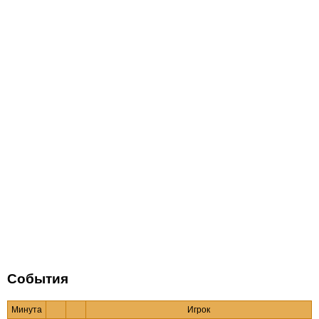
События
Минута
Игрок