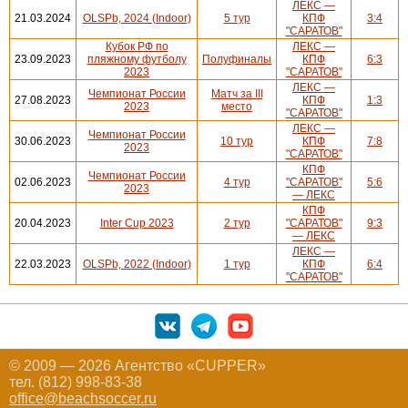
ЛЕКС —
21.03.2024
OLSPb, 2024 (Indoor)
5 тур
КПФ
3:4
"САРАТОВ"
Кубок РФ по
ЛЕКС —
23.09.2023
пляжному футболу
Полуфиналы
КПФ
6:3
2023
"САРАТОВ"
ЛЕКС —
Чемпионат России
Матч за III
27.08.2023
КПФ
1:3
2023
место
"САРАТОВ"
ЛЕКС —
Чемпионат России
30.06.2023
10 тур
КПФ
7:8
2023
"САРАТОВ"
КПФ
Чемпионат России
02.06.2023
4 тур
"САРАТОВ"
5:6
2023
— ЛЕКС
КПФ
20.04.2023
Inter Cup 2023
2 тур
"САРАТОВ"
9:3
— ЛЕКС
ЛЕКС —
22.03.2023
OLSPb, 2022 (Indoor)
1 тур
КПФ
6:4
"САРАТОВ"
© 2009 — 2026 Агентство «CUPPER»
тел. (812) 998-83-38
office@beachsoccer.ru