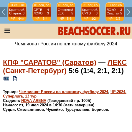
01 сен, вс
01 сен, вс
01 сен, вс
31 авг, сб
31 авг, сб
Кристалл
5
СРТВ
4
Строгино
3
Кристалл
6
ЛОКО
3
Спартак
3
ЛОКО
3
LEX
5
СРТВ
3
Спартак
5
ЧР
Фин
ЧР
3-4
ЧР
5-6
ЧР
1/2
ЧР
1/2
Чемпионат России по пляжному футболу 2024
КПФ "САРАТОВ" (Саратов)
—
ЛЕКС
(Санкт-Петербург)
5:6 (1:4, 2:1, 2:1)
Турнир:
Чемпионат России по пляжному футболу 2024
,
ЧР-2024.
Суперлига
,
13 тур
Стадион:
NOVA-ARENA
(Гражданский пр. 100Б)
Начало: пт, 19 июл 2024 в 14:30 (матч завершен).
Судьи: Смольянинов, Чумейко, Турсуналиев, Борисов.