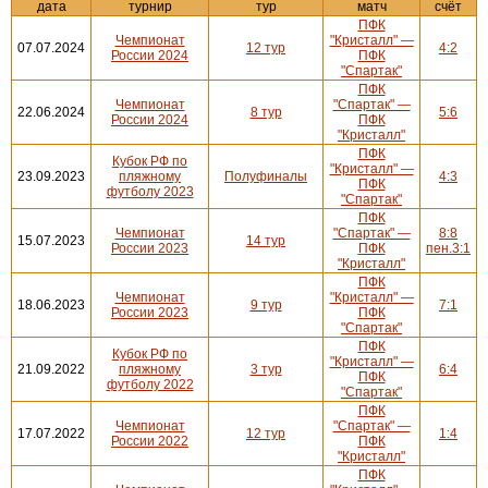
дата
турнир
тур
матч
счёт
ПФК
Чемпионат
"Кристалл" —
07.07.2024
12 тур
4:2
России 2024
ПФК
"Спартак"
ПФК
Чемпионат
"Спартак" —
22.06.2024
8 тур
5:6
России 2024
ПФК
"Кристалл"
ПФК
Кубок РФ по
"Кристалл" —
23.09.2023
пляжному
Полуфиналы
4:3
ПФК
футболу 2023
"Спартак"
ПФК
Чемпионат
"Спартак" —
8:8
15.07.2023
14 тур
России 2023
ПФК
пен.3:1
"Кристалл"
ПФК
Чемпионат
"Кристалл" —
18.06.2023
9 тур
7:1
России 2023
ПФК
"Спартак"
ПФК
Кубок РФ по
"Кристалл" —
21.09.2022
пляжному
3 тур
6:4
ПФК
футболу 2022
"Спартак"
ПФК
Чемпионат
"Спартак" —
17.07.2022
12 тур
1:4
России 2022
ПФК
"Кристалл"
ПФК