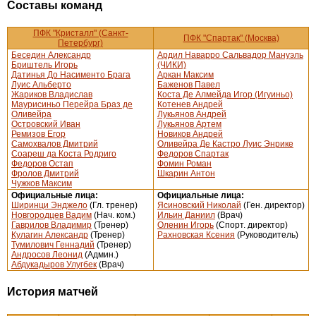
Составы команд
ПФК "Кристалл" (Санкт-
ПФК "Спартак" (Москва)
Петербург)
Беседин Александр
Ардил Наварро Сальвадор Мануэль
Бриштель Игорь
(ЧИКИ)
Датинья До Насименто Брага
Аркан Максим
Луис Альберто
Баженов Павел
Жариков Владислав
Коста Де Алмейда Игор (Игуиньо)
Маурисиньо Перейра Браз де
Котенев Андрей
Оливейра
Лукьянов Андрей
Островский Иван
Лукьянов Артем
Ремизов Егор
Новиков Андрей
Самохвалов Дмитрий
Оливейра Де Кастро Луис Энрике
Соареш да Коста Родриго
Федоров Спартак
Федоров Остап
Фомин Роман
Фролов Дмитрий
Шкарин Антон
Чужков Максим
Официальные лица:
Официальные лица:
Ширинци Энджело
(Гл. тренер)
Ясиновский Николай
(Ген. директор)
Новгородцев Вадим
(Нач. ком.)
Ильин Даниил
(Врач)
Гаврилов Владимир
(Тренер)
Оленин Игорь
(Спорт. директор)
Кулагин Александр
(Тренер)
Рахновская Ксения
(Руководитель)
Тумилович Геннадий
(Тренер)
Андросов Леонид
(Админ.)
Абдукадыров Улугбек
(Врач)
История матчей