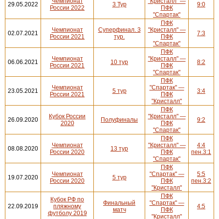
Чемпионат
"Кристалл" —
29.05.2022
3 Тур
9:0
России 2022
ПФК
"Спартак"
ПФК
Чемпионат
Суперфинал. 3
"Кристалл" —
02.07.2021
7:3
России 2021
тур.
ПФК
"Спартак"
ПФК
Чемпионат
"Кристалл" —
06.06.2021
10 тур
8:2
России 2021
ПФК
"Спартак"
ПФК
Чемпионат
"Спартак" —
23.05.2021
5 тур
3:4
России 2021
ПФК
"Кристалл"
ПФК
Кубок России
"Кристалл" —
26.09.2020
Полуфиналы
9:2
2020
ПФК
"Спартак"
ПФК
Чемпионат
"Кристалл" —
4:4
08.08.2020
13 тур
России 2020
ПФК
пен.3:1
"Спартак"
ПФК
Чемпионат
"Спартак" —
5:5
19.07.2020
5 тур
России 2020
ПФК
пен.3:2
"Кристалл"
ПФК
Кубок РФ по
Финальный
"Спартак" —
22.09.2019
пляжному
4:5
матч
ПФК
футболу 2019
"Кристалл"