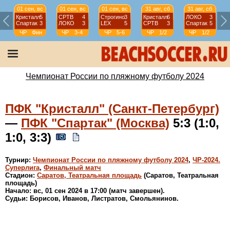
01 сен, вс
01 сен, вс
01 сен, вс
31 авг, сб
31 авг, сб
Кристалл
5
СРТВ
4
Строгино
3
Кристалл
6
ЛОКО
3
Спартак
3
ЛОКО
3
LEX
5
СРТВ
3
Спартак
5
ЧР
Фин
ЧР
3-4
ЧР
5-6
ЧР
1/2
ЧР
1/2
Чемпионат России по пляжному футболу 2024
ПФК "Кристалл" (Санкт-Петербург)
—
ПФК "Спартак" (Москва)
5:3 (1:0,
1:0, 3:3)
Турнир:
Чемпионат России по пляжному футболу 2024
,
ЧР-2024.
Суперлига
,
Финальный матч
Стадион:
Саратов, Театральная площадь
(Саратов, Театральная
площадь)
Начало: вс, 01 сен 2024 в 17:00 (матч завершен).
Судьи: Борисов, Иванов, Листратов, Смольянинов.