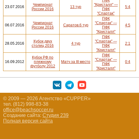
ПФК
Чемпионат
"Кристалл" —
23.07.2016
13 тур
5:4
России 2016
ПФК
"Спартак"
ПФК
Чемпионат
"Спартак" —
06.07.2016
Саратов.6 тур
4:5
России 2016
ПФК
"Кристалл"
ПФК
Кубок двух
"Спартак" —
28.05.2016
4 тур
2:1
столиц 2016
ПФК
"Кристалл"
ПФК
Кубок РФ по
"Спартак" —
16.09.2012
пляжному
Матч за III место
0:4
ПФК
футболу 2012
"Кристалл"
© 2009 — 2026 Агентство «CUPPER»
тел. (812) 998-83-38
office@beachsoccer.ru
Создание сайта:
Студия 239
Полная версия сайта