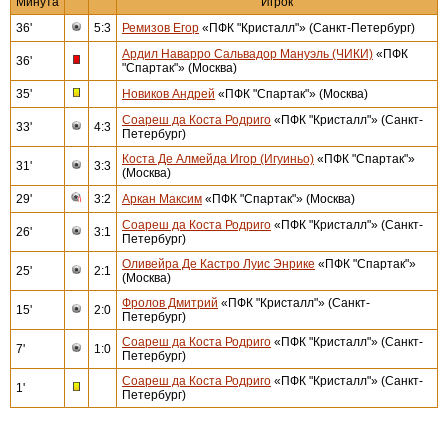
Минута
Игрок
36'
5:3
Ремизов Егор
«ПФК "Кристалл"» (Санкт-Петербург)
Ардил Наварро Сальвадор Мануэль (ЧИКИ)
«ПФК
36'
"Спартак"» (Москва)
35'
Новиков Андрей
«ПФК "Спартак"» (Москва)
Соареш да Коста Родриго
«ПФК "Кристалл"» (Санкт-
33'
4:3
Петербург)
Коста Де Алмейда Игор (Игуиньо)
«ПФК "Спартак"»
31'
3:3
(Москва)
29'
3:2
Аркан Максим
«ПФК "Спартак"» (Москва)
Соареш да Коста Родриго
«ПФК "Кристалл"» (Санкт-
26'
3:1
Петербург)
Оливейра Де Кастро Луис Энрике
«ПФК "Спартак"»
25'
2:1
(Москва)
Фролов Дмитрий
«ПФК "Кристалл"» (Санкт-
15'
2:0
Петербург)
Соареш да Коста Родриго
«ПФК "Кристалл"» (Санкт-
7'
1:0
Петербург)
Соареш да Коста Родриго
«ПФК "Кристалл"» (Санкт-
1'
Петербург)