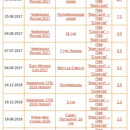
России 2017
серия
ПФК
"Кристалл"
ПФК
Чемпионат
Полуфинальная
"Кристалл" —
15.08.2017
7:1
России 2017
серия
ПФК
"Спартак"
ПФК
Чемпионат
"Спартак" —
04.08.2017
16 тур
4:5
России 2017
ПФК
"Кристалл"
ПФК
Чемпионат
"Кристалл" —
07.07.2017
7 тур. Казань
5:2
России 2017
ПФК
"Спартак"
ПФК
Euro Winners
"Кристалл" —
04.06.2017
Матч за 5 место
5:1
Cup 2017
ПФК
"Спартак"
ПФК
Чемпионат СПб,
"Кристалл" —
24.12.2016
Полуфиналы
3:5
2016 (Indoor)
ПФК
"Спартак"
ПФК
Чемпионат СПб,
"Спартак" —
19.12.2016
3 тур
1:3
2016 (Indoor)
ПФК
"Кристалл"
ПФК
Санкт-
Кубок двух
"Кристалл" —
19.08.2016
Петербург, 18
3:5
столиц 2016
ПФК
тур
"Спартак"