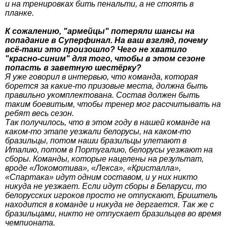
и на тренировках бить пенальти, а не стоять в
планке.
К сожалению, "армейцы" потеряли шансы на
попадание в Суперфинал. На ваш взгляд, почему
всё-таки это произошло? Чего не хватило
"красно-синим" для того, чтобы в этом сезоне
попасть в заветную шестёрку?
Я уже говорил в интервью, что команда, которая
борется за какие-то призовые места, должна быть
правильно укомплектована. Состав должен быть
таким боевитым, чтобы тренер мог рассчитывать на
ребят весь сезон.
Так получилось, что в этом году в нашей команде на
каком-то этапе уезжали белорусы, на каком-то
бразильцы, потом наши бразильцы улетают в
Италию, потом в Португалию, белорусы уезжают на
сборы. Команды, которые нацелены на результат,
вроде «Локомотива», «Лекса», «Кристалла»,
«Спартака» идут одним составом, и у них никто
никуда не уезжает. Если идут сборы в Беларуси, то
белорусских игроков просто не отпускают, Бриштель
находится в команде и никуда не дергается. Так же с
бразильцами, никто не отпускает бразильцев во время
чемпионата.