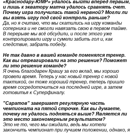
«Краснодару-ЮМР» удалось выйти вперед первым,
и лишь к экватору матча удалось сравнять счет.
Почему игра получилась такой нервной? Могли ли
вы взять игру под свой контроль раньше?
Да, но я считаю, что мы скатились на игру команды
соперника и не смогли навязать свою в первом тайме.
В перерыве мы всё обсудили, и после этого уже
контролировали игру и сумели забить гол и, как
следствие, забрать победу.
Не так давно в вашей команде поменялся тренер.
Как вы отреагировали на это решение? Поможет
ли это решение команде?
Я очень благодарен Крашу за его вклад, мы хорошо
провели время. Теперь у нас новый тренер с новой
тактикой, он тоже хороший тренер, теперь пришло
время сосредоточиться на последней игре, а затем
готовитья к Суперфиналу.
"Саратов" завершает регулярную часть
чемпионата на пятой строчке. Как вы думаете,
почему не удалось подняться выше? Является ли
это место закономерным результатом?
Это не то, чего мы ожидали, ведь мы хотели
закончить чемпионат при лучшем положении, однако, я