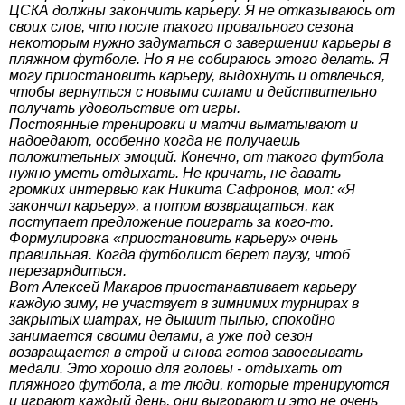
ЦСКА должны закончить карьеру. Я не отказываюсь от
своих слов, что после такого провального сезона
некоторым нужно задуматься о завершении карьеры в
пляжном футболе. Но я не собираюсь этого делать. Я
могу приостановить карьеру, выдохнуть и отвлечься,
чтобы вернуться с новыми силами и действительно
получать удовольствие от игры.
Постоянные тренировки и матчи выматывают и
надоедают, особенно когда не получаешь
положительных эмоций. Конечно, от такого футбола
нужно уметь отдыхать. Не кричать, не давать
громких интервью как Никита Сафронов, мол: «Я
закончил карьеру», а потом возвращаться, как
поступает предложение поиграть за кого-то.
Формулировка «приостановить карьеру» очень
правильная. Когда футболист берет паузу, чтоб
перезарядиться.
Вот Алексей Макаров приостанавливает карьеру
каждую зиму, не участвует в зимнимих турнирах в
закрытых шатрах, не дышит пылью, спокойно
занимается своими делами, а уже под сезон
возвращается в строй и снова готов завоевывать
медали. Это хорошо для головы - отдыхать от
пляжного футбола, а те люди, которые тренируются
и играют каждый день, они выгорают и это не очень