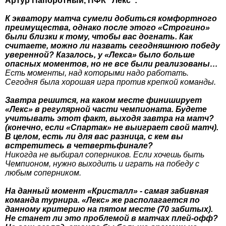
Артур Папоротный, ПФК "Лекс":
К экватору матча сумели добиться комфортного
преимущества, однако после этого «Строгино»
были близки к тому, чтобы вас догнать. Как
считаете, можно ли назвать сегодняшнюю победу
уверенной? Казалось, у «Лекса» было больше
опасных моментов, но не все были реализованы…
Есть моменты, над которыми надо работать.
Сегодня была хорошая игра против крепкой команды.
Завтра решится, на каком месте финиширует
«Лекс» в регулярной части чемпионата. Будете
учитывать этот факт, выходя завтра на матч?
(конечно, если «Спартак» не выиграет свой матч).
В целом, есть ли для вас разница, с кем вы
встретитесь в четвертьфинале?
Никогда не выбирал соперников. Если хочешь быть
Чемпионом, нужно выходить и играть на победу с
любым соперником.
На данный момент «Кристалл» - самая забивная
команда турнира. «Лекс» же располагается по
данному критерию на пятом месте (70 забитых).
Не станет ли это проблемой в матчах плей-офф?