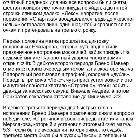
отчётный поединок, для них все вопросы были сняты,
шестая позиция уже точно никуда не уйдет, а до пятой
строчки слишком далеко. «Лекс», напротив, после
поражения «Спартака» воодушевился, ведь до «красно-
белых» оставался лишь один шаг, чтобы сравняться по
очкам и претендовать на третью строчку.
Первая половина матча прошла под диктовку
подопечных Елизарова, которые чуть подпортили
праздничное настроение москвичей, забив трижды. На
седьмой минуте Папоротный ударом «ножницами»
открыл счёт. В дебюте второго периода Брено Шавьер
отметился своим очередным голом, а на экваторе матча
Папоротный реализовал штрафной, оформив «дубль».
Поведя в три мяча «Лекс», чуть приспустил вожжи и это
минутной слабости хватило «Строгино», чтобы забить
дважды за несколько секунд. Вначале Авдеев, а потом
Панкратов сократили отставание до минимума. 3:2.
В дебюте третьего периода два быстрых гола в
исполнении Брено Шавьера практически сняли вопрос о
победителе, «Строгино» в свою очередь ответили голом
Мерзлякова, который и установил итоговый счёт матча.
5:3 – если бы не вчерашняя потеря очков, то судьба
третьего места была бы в руках «Лекса», а теперь им