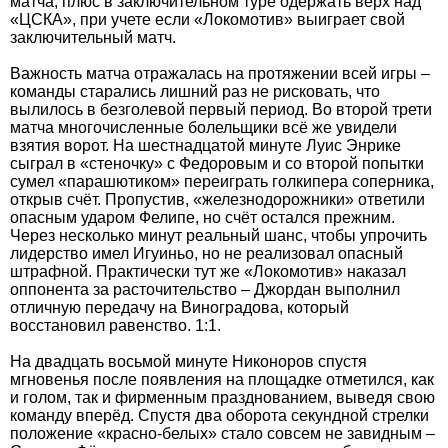
матча, плюс в заключительном туре одержать верх над
«ЦСКА», при учете если «Локомотив» выиграет свой
заключительный матч.
Важность матча отражалась на протяжении всей игры –
команды старались лишний раз не рисковать, что
вылилось в безголевой первый период. Во второй трети
матча многочисленные болельщики всё же увидели
взятия ворот. На шестнадцатой минуте Луис Энрике
сыграл в «стеночку» с Федоровым и со второй попытки
сумел «парашютиком» переиграть голкипера соперника,
открыв счёт. Пропустив, «железнодорожники» ответили
опасным ударом Фелипе, но счёт остался прежним.
Через несколько минут реальный шанс, чтобы упрочить
лидерство имел Игуиньо, но не реализовал опасный
штрафной. Практически тут же «Локомотив» наказал
оппонента за расточительство – Джордан выполнил
отличную передачу на Виноградова, который
восстановил равенство. 1:1.
На двадцать восьмой минуте Никоноров спустя
мгновенья после появления на площадке отметился, как
и голом, так и фирменным празднованием, выведя свою
команду вперёд. Спустя два оборота секундной стрелки
положение «красно-белых» стало совсем не завидным –