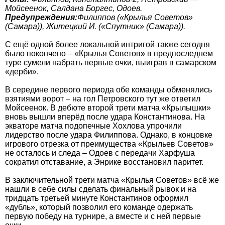
Мойсеенок, Салдана Боргес, Одоев.
Предупреждения:
Филиппов («Крылья Советов»
(Самара)), Житецкий И. («Спутник» (Самара)).
С ещё одной более локальной интригой также сегодня
было покончено – «Крылья Советов» в предпоследнем
туре сумели набрать первые очки, выиграв в самарском
«дерби».
В середине первого периода обе команды обменялись
взятиями ворот – на гол Петровского тут же ответил
Мойсеенок. В дебюте второй трети матча «Крылышки»
вновь вышли вперёд после удара Константинова. На
экваторе матча подопечные Хохлова упрочили
лидерство после удара Филиппова. Однако, в концовке
игрового отрезка от преимущества «Крыльев Советов»
не осталось и следа – Одоев с передачи Харфуша
сократил отставание, а Энрике восстановил паритет.
В заключительной трети матча «Крылья Советов» всё же
нашли в себе силы сделать финальный рывок и на
тридцать третьей минуте Константинов оформил
«дубль», который позволил его команде одержать
первую победу на турнире, а вместе и с ней первые