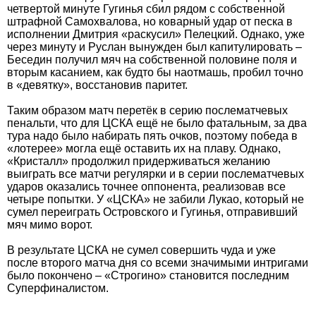
четвертой минуте Гугинья сбил рядом с собственной
штрафной Самохвалова, но коварный удар от песка в
исполнении Дмитрия «раскусил» Пелецкий. Однако, уже
через минуту и Руслан вынужден был капитулировать –
Беседин получил мяч на собственной половине поля и
вторым касанием, как будто бы наотмашь, пробил точно
в «девятку», восстановив паритет.
Таким образом матч перетёк в серию послематчевых
пенальти, что для ЦСКА ещё не было фатальным, за два
тура надо было набирать пять очков, поэтому победа в
«лотерее» могла ещё оставить их на плаву. Однако,
«Кристалл» продолжил придерживаться желанию
выиграть все матчи регулярки и в серии послематчевых
ударов оказались точнее оппонента, реализовав все
четыре попытки. У «ЦСКА» не забили Лукао, который не
сумел переиграть Островского и Гугинья, отправивший
мяч мимо ворот.
В результате ЦСКА не сумел совершить чуда и уже
после второго матча дня со всеми значимыми интригами
было покончено – «Строгино» становится последним
Суперфиналистом.