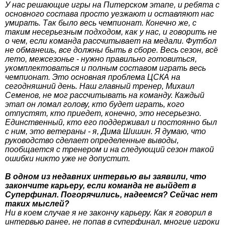
У нас решающие игры на Питерском этапе, и ребята с
основного состава просто уезжают и оставляют нас
умирать. Так было весь чемпионат. Конечно же, с
таким несерьезным подходом, как у нас, и говорить не
о чем, если команда рассчитывает на медали. Футбол
не обманешь, все должны быть в сборе. Весь сезон, всё
лето, межсезонье - нужно правильно готовиться,
укомплектоваться и полным составом играть весь
чемпионат. Это основная проблема ЦСКА на
сегодняшний день. Наш главный тренер, Михаил
Семенов, не мог рассчитывать на команду. Каждый
этап он ломал голову, кто будет играть, кого
отпустят, кто приедет, конечно, это несерьезно.
Единственный, кто его поддерживал и постоянно был
с ним, это ветераны - я, Дима Шишин. Я думаю, что
руководство сделает определенные выводы,
пообщается с тренером и на следующий сезон такой
ошибки никто уже не допустит.
В одном из недавних интервью вы заявили, что
закончите карьеру, если команда не выйдет в
Суперфинал. Погорячились, надеемся? Сейчас нет
таких мыслей?
Ни в коем случае я не закончу карьеру. Как я говорил в
интервью ранее, не попав в суперфинал, многие игроки