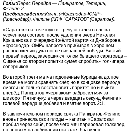
Голы:
Перес Перейра — Панкратов, Тетерин,
Фелипе-2.
Предупреждения:
Крупа («Краснодар-ЮМР»
(Краснодар)), Фелипе (КПФ "САРАТОВ" (Саратов)).
«Саратов» на отчётную встречу остался в слегка
усеченном составе, после удаления вчера Николая
Крышанова и очередной жёлтой карточки Джаборова.
«Краснодар-ЮМР» напротив прибывал в хорошем
расположении духа после вчерашней победы. Вязкий
первый период завершился голом бывшего саратовца –
Сикинья со второй попытки сумел «пробить» голкипера
соперников.
Во второй трети матча подопечные Курицына долгое
время не могли сравнять счёт, но в концовке периода
смогли не только восстановить паритет, но и выйти
вперёд. Панкратов «черпаком» забросил мяч за
шиворот Пятничуку, а через двадцать секунд Фелипе к
голевой передаче добавил и взятие ворот. 2:1.
В заключительном периоде связка Панкратов-Фелипе
вновь принесла свои плоды – капитан «Саратова»
пробил через себя, после чего мяч парировал голкипер,
но первым на добивании оказался бразилец,