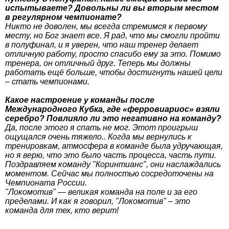
испытываете? Довольны ли вы вторым местом
в регулярном чемпионате?
Никто не доволен, мы всегда стремимся к первому
месту, но Бог знает все. Я рад, что мы смогли пройти
в полуфинал, и я уверен, что наш тренер делает
отличную работу, просто спасибо ему за это. Помимо
тренера, он отличный друг. Теперь мы должны
работать ещё больше, чтобы достигнуть нашей цели
– стать чемпионами.
Какое настроение у команды после
Международного Кубка, где «ферровиариос» взяли
серебро? Повлияло ли это негативно на команду?
Да, после этого я спать не мог. Этот проигрыш
ощущался очень тяжело.. Когда мы вернулись к
тренировкам, атмосфера в команде была удручающая,
но я верю, что это было часть процесса, часть пути.
Поздравляем команду "Коринтианс", они наслаждались
моментом. Сейчас мы полностью сосредоточены на
Чемпионата России.
"Локомотив" — великая команда на поле и за его
пределами. И как я говорил, "Локомотив" – это
команда для тех, кто верит!