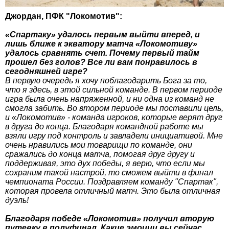
Джордан, ПФК "Локомотив":
«Спартаку» удалось первым выйти вперед, и
лишь ближе к экватору матча «Локомотиву»
удалось сравнять счет. Почему первый тайм
прошел без голов? Все ли вам понравилось в
сегодняшней игре?
В первую очередь я хочу поблагодарить Бога за то,
что я здесь, в этой сильной команде. В первом периоде
игра была очень напряженной, и ни одна из команд не
смогла забить. Во втором периоде мы поставили цель,
и «Локомотив» - команда игроков, которые верят друг
в друга до конца. Благодаря командной работе мы
взяли игру под контроль и завладели инициативой. Мне
очень нравились мои товарищи по команде, они
сражались до конца матча, помогая друг другу и
поддерживая, это дух победы, я верю, что если мы
сохраним такой настрой, то сможем выйти в финал
чемпионата России. Поздравляем команду "Спартак",
которая провела отличный матч. Это была отличная
дуэль!
Благодаря победе «Локомотив» получил вторую
путевку в полуфинал. Какие эмоции вы сейчас