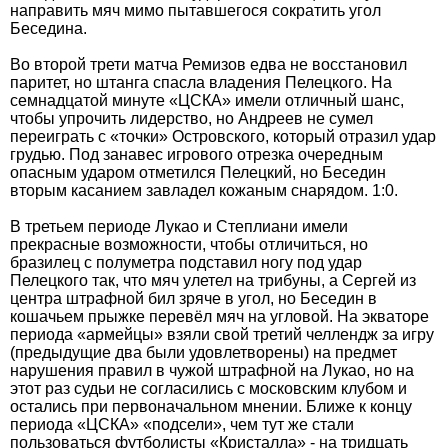
направить мяч мимо пытавшегося сократить угол
Беседина.
Во второй трети матча Ремизов едва не восстановил
паритет, но штанга спасла владения Пелецкого. На
семнадцатой минуте «ЦСКА» имели отличный шанс,
чтобы упрочить лидерство, но Андреев не сумел
переиграть с «точки» Островского, который отразил удар
грудью. Под занавес игрового отрезка очередным
опасным ударом отметился Пелецкий, но Беседин
вторым касанием завладел кожаным снарядом. 1:0.
В третьем периоде Лукао и Степлиани имели
прекрасные возможности, чтобы отличиться, но
бразилец с полуметра подставил ногу под удар
Пелецкого так, что мяч улетел на трибуны, а Сергей из
центра штрафной бил зряче в угол, но Беседин в
кошачьем прыжке перевёл мяч на угловой. На экваторе
периода «армейцы» взяли свой третий челлендж за игру
(предыдущие два были удовлетворены) на предмет
нарушения правил в чужой штрафной на Лукао, но на
этот раз судьи не согласились с московским клубом и
остались при первоначальном мнении. Ближе к концу
периода «ЦСКА» «подсели», чем тут же стали
пользоваться футболисты «Кристалла» - на тридцать