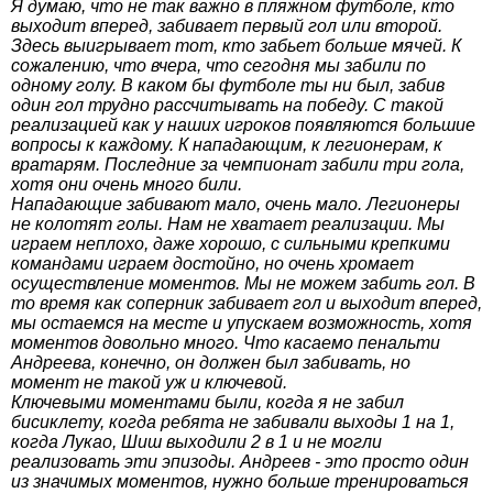
Я думаю, что не так важно в пляжном футболе, кто
выходит вперед, забивает первый гол или второй.
Здесь выигрывает тот, кто забьет больше мячей. К
сожалению, что вчера, что сегодня мы забили по
одному голу. В каком бы футболе ты ни был, забив
один гол трудно рассчитывать на победу. С такой
реализацией как у наших игроков появляются большие
вопросы к каждому. К нападающим, к легионерам, к
вратарям. Последние за чемпионат забили три гола,
хотя они очень много били.
Нападающие забивают мало, очень мало. Легионеры
не колотят голы. Нам не хватает реализации. Мы
играем неплохо, даже хорошо, с сильными крепкими
командами играем достойно, но очень хромает
осуществление моментов. Мы не можем забить гол. В
то время как соперник забивает гол и выходит вперед,
мы остаемся на месте и упускаем возможность, хотя
моментов довольно много. Что касаемо пенальти
Андреева, конечно, он должен был забивать, но
момент не такой уж и ключевой.
Ключевыми моментами были, когда я не забил
бисиклету, когда ребята не забивали выходы 1 на 1,
когда Лукао, Шиш выходили 2 в 1 и не могли
реализовать эти эпизоды. Андреев - это просто один
из значимых моментов, нужно больше тренироваться