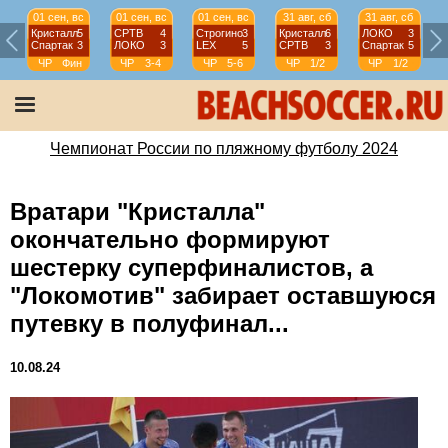
01 сен, вс
01 сен, вс
01 сен, вс
31 авг, сб
31 авг, сб
Кристалл
5
СРТВ
4
Строгино
3
Кристалл
6
ЛОКО
3
Спартак
3
ЛОКО
3
LEX
5
СРТВ
3
Спартак
5
ЧР
Фин
ЧР
3-4
ЧР
5-6
ЧР
1/2
ЧР
1/2
Чемпионат России по пляжному футболу 2024
Вратари "Кристалла"
окончательно формируют
шестерку суперфиналистов, а
"Локомотив" забирает оставшуюся
путевку в полуфинал...
10.08.24