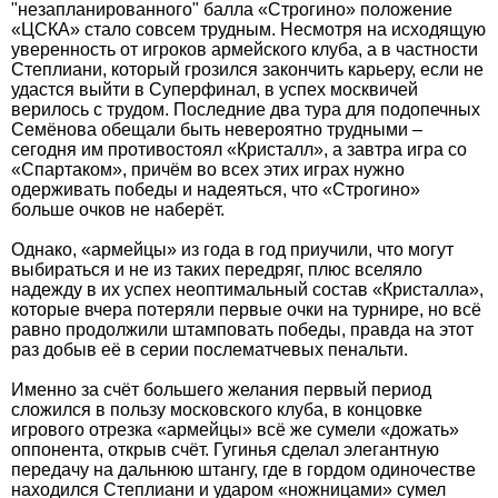
"незапланированного" балла «Строгино» положение
«ЦСКА» стало совсем трудным. Несмотря на исходящую
уверенность от игроков армейского клуба, а в частности
Степлиани, который грозился закончить карьеру, если не
удастся выйти в Суперфинал, в успех москвичей
верилось с трудом. Последние два тура для подопечных
Семёнова обещали быть невероятно трудными –
сегодня им противостоял «Кристалл», а завтра игра со
«Спартаком», причём во всех этих играх нужно
одерживать победы и надеяться, что «Строгино»
больше очков не наберёт.
Однако, «армейцы» из года в год приучили, что могут
выбираться и не из таких передряг, плюс вселяло
надежду в их успех неоптимальный состав «Кристалла»,
которые вчера потеряли первые очки на турнире, но всё
равно продолжили штамповать победы, правда на этот
раз добыв её в серии послематчевых пенальти.
Именно за счёт большего желания первый период
сложился в пользу московского клуба, в концовке
игрового отрезка «армейцы» всё же сумели «дожать»
оппонента, открыв счёт. Гугинья сделал элегантную
передачу на дальнюю штангу, где в гордом одиночестве
находился Степлиани и ударом «ножницами» сумел