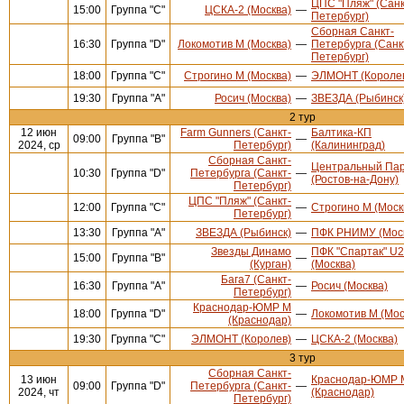
ЦПС "Пляж" (Санк
15:00
Группа "С"
ЦСКА-2 (Москва)
—
Петербург)
Сборная Санкт-
16:30
Группа "D"
Локомотив М (Москва)
—
Петербурга (Санк
Петербург)
18:00
Группа "С"
Строгино М (Москва)
—
ЭЛМОНТ (Короле
19:30
Группа "А"
Росич (Москва)
—
ЗВЕЗДА (Рыбинск
2 тур
12 июн
Farm Gunners (Санкт-
Балтика-КП
09:00
Группа "В"
—
2024, ср
Петербург)
(Калининград)
Сборная Санкт-
Центральный Па
10:30
Группа "D"
Петербурга (Санкт-
—
(Ростов-на-Дону)
Петербург)
ЦПС "Пляж" (Санкт-
12:00
Группа "С"
—
Строгино М (Моск
Петербург)
13:30
Группа "А"
ЗВЕЗДА (Рыбинск)
—
ПФК РНИМУ (Мос
Звезды Динамо
ПФК "Спартак" U
15:00
Группа "В"
—
(Курган)
(Москва)
Бага7 (Санкт-
16:30
Группа "А"
—
Росич (Москва)
Петербург)
Краснодар-ЮМР М
18:00
Группа "D"
—
Локомотив М (Мос
(Краснодар)
19:30
Группа "С"
ЭЛМОНТ (Королев)
—
ЦСКА-2 (Москва)
3 тур
Сборная Санкт-
13 июн
Краснодар-ЮМР 
09:00
Группа "D"
Петербурга (Санкт-
—
2024, чт
(Краснодар)
Петербург)