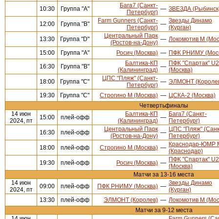
Бага7 (Санкт-
10:30
Группа "А"
—
ЗВЕЗДА (Рыбинск
Петербург)
Farm Gunners (Санкт-
Звезды Динамо
12:00
Группа "В"
—
Петербург)
(Курган)
Центральный Парк
13:30
Группа "D"
—
Локомотив М (Мос
(Ростов-на-Дону)
15:00
Группа "А"
Росич (Москва)
—
ПФК РНИМУ (Мос
Балтика-КП
ПФК "Спартак" U
16:30
Группа "В"
—
(Калининград)
(Москва)
ЦПС "Пляж" (Санкт-
18:00
Группа "С"
—
ЭЛМОНТ (Короле
Петербург)
19:30
Группа "С"
Строгино М (Москва)
—
ЦСКА-2 (Москва)
Четвертьфиналы
14 июн
Балтика-КП
Бага7 (Санкт-
15:00
плей-офф
—
2024, пт
(Калининград)
Петербург)
Центральный Парк
ЦПС "Пляж" (Санк
16:30
плей-офф
—
(Ростов-на-Дону)
Петербург)
Краснодар-ЮМР 
18:00
плей-офф
Строгино М (Москва)
—
(Краснодар)
ПФК "Спартак" U
19:30
плей-офф
Росич (Москва)
—
(Москва)
Матчи за 13-16 места
14 июн
Звезды Динамо
09:00
плей-офф
ПФК РНИМУ (Москва)
—
2024, пт
(Курган)
13:30
плей-офф
ЭЛМОНТ (Королев)
—
Локомотив М (Мос
Матчи за 9-12 места
14 июн
Farm Gunners (Са