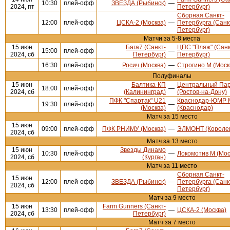
10:30
плей-офф
ЗВЕЗДА (Рыбинск)
—
2024, пт
Петербург)
Сборная Санкт-
12:00
плей-офф
ЦСКА-2 (Москва)
—
Петербурга (Санк
Петербург)
Матчи за 5-8 места
15 июн
Бага7 (Санкт-
ЦПС "Пляж" (Санк
15:00
плей-офф
—
2024, сб
Петербург)
Петербург)
16:30
плей-офф
Росич (Москва)
—
Строгино М (Моск
Полуфиналы
15 июн
Балтика-КП
Центральный Па
18:00
плей-офф
—
2024, сб
(Калининград)
(Ростов-на-Дону)
ПФК "Спартак" U21
Краснодар-ЮМР 
19:30
плей-офф
—
(Москва)
(Краснодар)
Матч за 15 место
15 июн
09:00
плей-офф
ПФК РНИМУ (Москва)
—
ЭЛМОНТ (Короле
2024, сб
Матч за 13 место
15 июн
Звезды Динамо
10:30
плей-офф
—
Локомотив М (Мос
2024, сб
(Курган)
Матч за 11 место
Сборная Санкт-
15 июн
12:00
плей-офф
ЗВЕЗДА (Рыбинск)
—
Петербурга (Санк
2024, сб
Петербург)
Матч за 9 место
15 июн
Farm Gunners (Санкт-
13:30
плей-офф
—
ЦСКА-2 (Москва)
2024, сб
Петербург)
Матч за 7 место