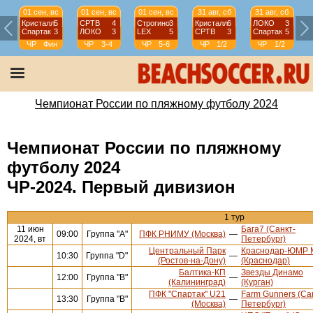
01 сен, вс
01 сен, вс
01 сен, вс
31 авг, сб
31 авг, сб
Кристалл
5
СРТВ
4
Строгино
3
Кристалл
6
ЛОКО
3
Спартак
3
ЛОКО
3
LEX
5
СРТВ
3
Спартак
5
ЧР
Фин
ЧР
3-4
ЧР
5-6
ЧР
1/2
ЧР
1/2
Чемпионат России по пляжному футболу 2024
Чемпионат России по пляжному
футболу 2024
ЧР-2024. Первый дивизион
1 тур
11 июн
Бага7 (Санкт-
09:00
Группа "А"
ПФК РНИМУ (Москва)
—
2024, вт
Петербург)
Центральный Парк
Краснодар-ЮМР 
10:30
Группа "D"
—
(Ростов-на-Дону)
(Краснодар)
Балтика-КП
Звезды Динамо
12:00
Группа "В"
—
(Калининград)
(Курган)
ПФК "Спартак" U21
Farm Gunners (Са
13:30
Группа "В"
—
(Москва)
Петербург)