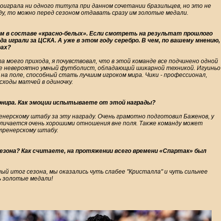
роиграла ни одного титула при данном сочетании бразильцев, но это не
еду, то можно перед сезоном отдавать сразу им золотые медали.
м в составе «красно-белых». Если смотреть на результат прошлого
а играли за ЦСКА. А уже в этом году серебро. В чем, по вашему мнению,
рах?
а моего прихода, я почувствовал, что в этой команде все подчинено одной
ике невероятно умный футболист, обладающий шикарной техникой. Игуиньо
на поле, способный стать лучшим игроком мира. Чики - профессионал,
ходы матчей в одиночку.
рнира. Как эмоции испытываете от этой награды?
енерскому штабу за эту награду. Очень грамотно подготовил Баженов, у
тличается очень хорошими отношения вне поля. Также команду может
 тренерскому штабу.
езона? Как считаете, на протяжении всего времени «Спартак» был
й итог сезона, мы оказались чуть слабее "Кристалла" и чуть сильнее
ь золотые медали!