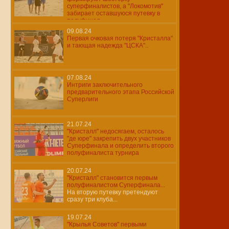
суперфиналистов, а "Локомотив"
забирает оставшуюся путевку в
полуфинал...
09.08.24
Первая очковая потеря "Кристалла"
и тающая надежда "ЦСКА"..
07.08.24
Интриги заключительного
предварительного этапа Российской
Суперлиги
21.07.24
"Кристалл" недосягаем, осталось
"де юре" закрепить двух участников
Суперфинала и определить второго
полуфиналиста турнира
20.07.24
"Кристалл" становится первым
полуфиналистом Суперфинала...
На вторую путевку претендуют
сразу три клуба...
19.07.24
"Крылья Советов" первыми