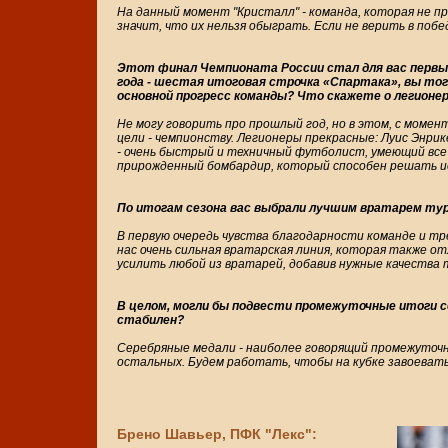
На данный момент "Кристалл" - команда, которая не п
значит, что их нельзя обыграть. Если не верить в поб
Этот финал Чемпионата России стал для вас первы
года - шестая итоговая строчка «Спартака», вы тогд
основной прогресс команды? Что скажете о легионе
Не могу говорить про прошлый год, но в этом, с момент
цели - чемпионству. Легионеры прекрасные: Луис Энр
- очень быстрый и техничный футболист, умеющий все 
прирожденный бомбардир, который способен решать ис
По итогам сезона вас выбрали лучшим вратарем ту
В первую очередь чувства благодарности команде и тр
нас очень сильная вратарская линия, которая также о
усилить любой из вратарей, добавив нужные качества
В целом, могли бы подвести промежуточные итоги с
стабилен?
Серебряные медали - наиболее говорящий промежуточны
остальных. Будем работать, чтобы на кубке завоеват
Брено Шавьер, ПФК "Лекс":