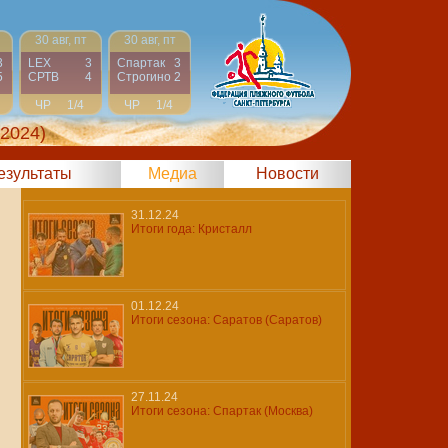
30 авг, пт
30 авг, пт
3
LEX
3
Спартак
3
5
СРТВ
4
Строгино
2
ЧР
1/4
ЧР
1/4
 2024)
результаты
Медиа
Новости
31.12.24
Итоги года: Кристалл
01.12.24
Итоги сезона: Саратов (Саратов)
27.11.24
Итоги сезона: Спартак (Москва)