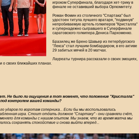
игроком Суперфинала, благодаря хет-трику в
финале не оставивший выбора Оргкомитету.
Роман Фомин из столичного "Спартака" был
удостоен титула лучшего вратаря, "подвинув"
непробиваемую артель голкиперов "Кристалла"
и супернадежно сыгравшего в Суперфинале
саратовского голкипера Дениса Пархоменко.
Бразилец же Брено Шавьер из петербургского
"Лекса" стал лучшим бомбардиром, в его активе
29 забитых мячей в 20 матчах.
Лауреаты турнира рассказали о своих эмоциях,
и о своих ближайших планах.
ет. Не было ли ощущения в тот момент, что положение "Кристалла"
ь под контролем вашей команды?
го ударов по воротам соперника... Если бы мы воспользовались
лабленная игра. Стоит отдать должное "Спартаку" - они сравняли счёт,
е меняло для команды с нашим опытом. Мы знаем, что во время матча мы
алось сохранять спокойствие и снова выйти вперед...