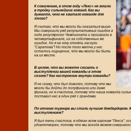
К сожалению, в этом году «Лекс» не вошли
в тройку сильнейших команд. Как вы
думаете, чего не хватало команде для
этого?
Я считаю, что мы могли бы оказаться выше.
Мы совершили ряд результативных ошибок в
ходе регулярного Чемпионата и проиграли в
четвертьфинале, из-за собственных же
ошибок. Но я не хочу отнять заслуги
"Саратова"! Но после того матча у нас
осталось ощущение, что мы могли бы быть
на их месте.
В целом, что вы можете сказать о
выступлении вашей команды в этом
сезоне? Как настроение внутри команды?
Я не скажу, что был доволен, потому что мы
могли бы дойти до полуфинала или даже
финала, но я счастлив, потому что наша команда сильн
поставил нас в один ряд с грандами.
По итогам турнира вы стали лучшим бомбардиром. 
выступлением?
Я был очень счастлив, я обязан всем игрокам "Лекса", о
удовлетворен, потому что мы всегда можем совершенств