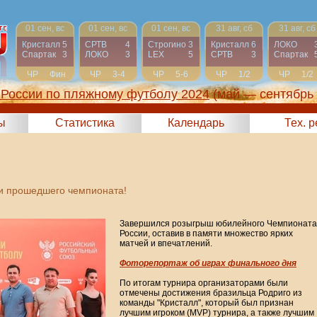
01 сен, вс
01 сен, вс
01 сен, вс
31 авг, сб
31 авг, сб
Кристалл
5
СРТВ
4
Строгино
3
Кристалл
6
ЛОКО
Спартак
3
ЛОКО
3
LEX
5
СРТВ
3
Спартак
ЧР
Фин
ЧР
3-4
ЧР
5-6
ЧР
1/2
ЧР
1/2
России по пляжному футболу 2024
(май — сентябрь
ы
Статистика
Календарь
Тех. 
ги прошедшего чемпионата!
Завершился розыгрыш юбилейного Чемпионата
России, оставив в памяти множество ярких
матчей и впечатлений.
Фоторепортаж об играх финального дня
По итогам турнира организаторами были
отмечены достижения бразильца Родриго из
команды "Кристалл", который был признан
лучшим игроком (MVP) турнира, а также лучшим