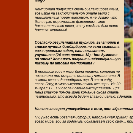
году?
Чемпионат получился очень сбалансированным,
все игры на заключительном этапе были с
минимальным преимуществом, я не думаю, что
были ярко выраженные фавориты... это
доказательство того, что у каждого был шанс
достичь вершины!
Согласно результатам турнира, вы второй в
списке лучших бомбардиров, но если сравнить
его с прошлым годом, ваш показатель
улучшился (24 гола против 18). Что думаете
об этом? Хотелось получить индивидуальную
награду по итогам чемпионата?
В прошлом году у меня была травма, которая не
позволила мне сыграть половину чемпионата. Я
сыграл всего одиннадцать игр. В этом году,
слава Богу, я смог сыграть почти все игры. Из 20
я играл 17... Я доволен своим выступлением. Для
меня главное помочь моей команде снова стать
чемпионами, это всегда будет главной целью: сделать 
Насколько верно утверждение о том, что «Кристал
Ну, у нас есть богатая история, наполненная яркими,
всего мира, год за годом мы доказываем свою силу.... 