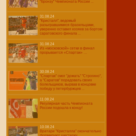
"бронзу" Чемпионата России ...
31.08.24
"Кристалл", ведомый
разыгравшимися бразильцами,
уверенно оставил хозяев за бортом
саратовского финала ...
31.08.24
Из «московской» сетки в финал
прорывается «Спартак» …
30.08.24
"Спартак" смог "дожать" "Строгино",
а "Саратов" порадовать своих
болельщиков, вырвав в концовке
победу у петербуржцев ...
11.08.24
Регулярная часть Чемпионата
России подошла к концу!
10.08.24
Вратари "Кристалла" окончательно
формируют шестерку