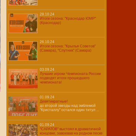
28.10.24
Итоги сезона: "Краснодар ЮМР"
(Краснодар)
26.10.24
Итоги сезона: "Крылья Советов"
(Самара), "Спутник" (Самара)
03.09.24
Лучшие игроки Чемпионата России
подводят итоги прошедшего
чемпионата!
01.09.24
Девятикратные!
до второй звезды над эмблемой
"Кристаллу" остался один титул ...
01.09.24
"САРАТОВ" выстоял в драматичной
концовке, завоевав на родном песке