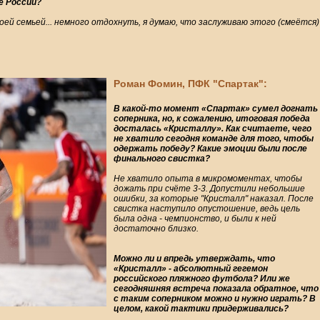
е России?
оей семьей... немного отдохнуть, я думаю, что заслуживаю этого (смеётся)
Роман Фомин, ПФК "Спартак":
В какой-то момент «Спартак» сумел догнать
соперника, но, к сожалению, итоговая победа
досталась «Кристаллу». Как считаете, чего
не хватило сегодня команде для того, чтобы
одержать победу? Какие эмоции были после
финального свистка?
Не хватило опыта в микромоментах, чтобы
дожать при счёте 3-3. Допустили небольшие
ошибки, за которые "Кристалл" наказал. После
свистка наступило опустошение, ведь цель
была одна - чемпионство, и были к ней
достаточно близко.
Можно ли и впредь утверждать, что
«Кристалл» - абсолютный гегемон
российского пляжного футбола? Или же
сегодняшняя встреча показала обратное, что
с таким соперником можно и нужно играть? В
целом, какой тактики придерживались?