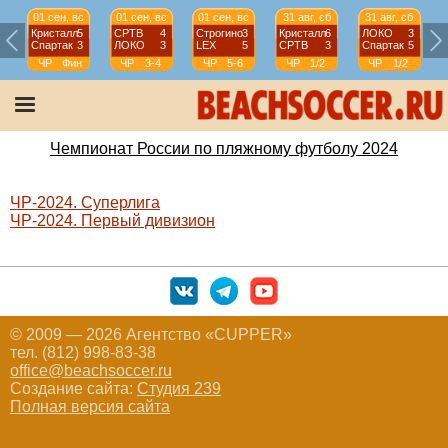
01 сен, вс
01 сен, вс
01 сен, вс
31 авг, сб
31 авг, сб
Кристалл
5
СРТВ
4
Строгино
3
Кристалл
6
ЛОКО
3
Спартак
3
ЛОКО
3
LEX
5
СРТВ
3
Спартак
5
ЧР
Фин
ЧР
3-4
ЧР
5-6
ЧР
1/2
ЧР
1/2
Чемпионат России по пляжному футболу 2024
ЧР-2024. Суперлига
ЧР-2024. Первый дивизион
© 2009 — 2026 Агентство «CUPPER»
тел. (812) 998-83-38
office@beachsoccer.ru
Создание сайта:
Студия 239
Полная версия сайта