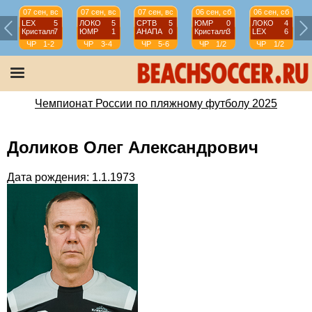
07 сен, вс
07 сен, вс
07 сен, вс
06 сен, сб
06 сен, сб
LEX
5
ЛОКО
5
СРТВ
5
ЮМР
0
ЛОКО
4
Кристалл
7
ЮМР
1
АНАПА
0
Кристалл
3
LEX
6
ЧР
1-2
ЧР
3-4
ЧР
5-6
ЧР
1/2
ЧР
1/2
Чемпионат России по пляжному футболу 2025
Доликов Олег Александрович
Дата рождения: 1.1.1973