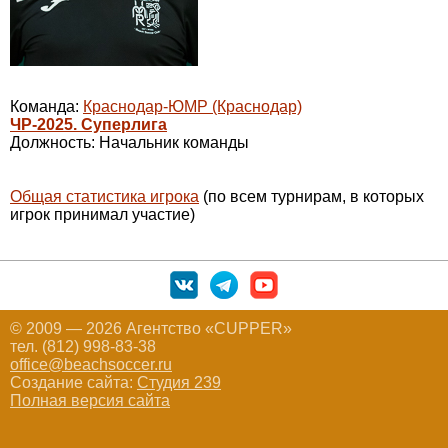
Команда:
Краснодар-ЮМР (Краснодар)
ЧР-2025. Суперлига
Должность: Начальник команды
Общая статистика игрока
(по всем турнирам, в которых
игрок принимал участие)
© 2009 — 2026 Агентство «CUPPER»
тел. (812) 998-83-38
office@beachsoccer.ru
Создание сайта:
Студия 239
Полная версия сайта