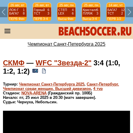
26 авг, вт
26 авг, вт
25 авг, пн
25 авг, пн
14 авг, чт
ЛОК-Г
1
Горный
6
СТЕП
4
Кристалл
5
БАГА7
12
БАГА7
8
ТСТ
3
LEX
6
ПЛЯЖ
3
ТСТ
2
ПЕРВ
Фин
ПЕРВ
3-4
Высш
Фин
Высш
3-4
ПЕРВ
1/2
Чемпионат Санкт-Петербурга 2025
СКМФ
—
WFC "Звезда-2"
3:4 (1:0,
1:2, 1:2)
Турнир:
Чемпионат Санкт-Петербурга 2025
,
Санкт-Петербург.
Чемпионат среди женщин. Высший дивизион
,
4 тур
Стадион:
NOVA-ARENA
(Гражданский пр. 100Б)
Начало: пт, 25 июл 2025 в 20:30 (матч завершен).
Судьи: Чернуха, Небольсин.