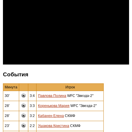
События
Минута
Игрок
30'
3:4
Павлова Полина
WFC "Звезда-2"
28'
3:3
Коренькова Мария
WFC "Звезда-2"
28'
3:2
Кабанен Елена
СКМФ
23'
2:2
Ушакова Кристина
СКМФ