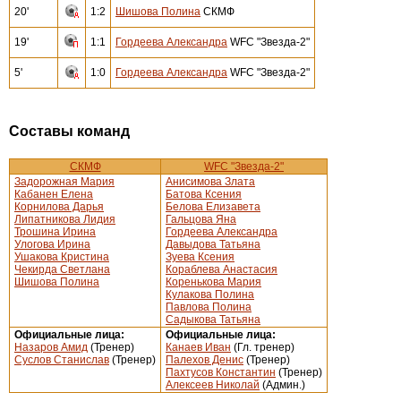
20'
1:2
Шишова Полина
СКМФ
19'
1:1
Гордеева Александра
WFC "Звезда-2"
5'
1:0
Гордеева Александра
WFC "Звезда-2"
Составы команд
СКМФ
WFC "Звезда-2"
Задорожная Мария
Анисимова Злата
Кабанен Елена
Батова Ксения
Корнилова Дарья
Белова Елизавета
Липатникова Лидия
Гальцова Яна
Трошина Ирина
Гордеева Александра
Улогова Ирина
Давыдова Татьяна
Ушакова Кристина
Зуева Ксения
Чекирда Светлана
Кораблева Анастасия
Шишова Полина
Коренькова Мария
Кулакова Полина
Павлова Полина
Садыкова Татьяна
Официальные лица:
Официальные лица:
Назаров Амид
(Тренер)
Канаев Иван
(Гл. тренер)
Суслов Станислав
(Тренер)
Палехов Денис
(Тренер)
Пахтусов Константин
(Тренер)
Алексеев Николай
(Админ.)