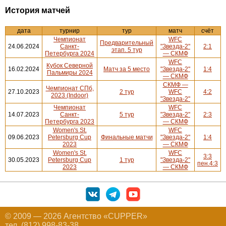
История матчей
дата
турнир
тур
матч
счёт
Чемпионат
WFC
Предварительный
24.06.2024
Санкт-
"Звезда-2"
2:1
этап. 5 тур
Петербурга 2024
— СКМФ
WFC
Кубок Северной
16.02.2024
Матч за 5 место
"Звезда-2"
1:4
Пальмиры 2024
— СКМФ
СКМФ —
Чемпионат СПб,
27.10.2023
2 тур
WFC
4:2
2023 (Indoor)
"Звезда-2"
Чемпионат
WFC
14.07.2023
Санкт-
5 тур
"Звезда-2"
2:3
Петербурга 2023
— СКМФ
Women's St.
WFC
09.06.2023
Petersburg Cup
Финальные матчи
"Звезда-2"
1:4
2023
— СКМФ
Women's St.
WFC
3:3
30.05.2023
Petersburg Cup
1 тур
"Звезда-2"
пен.4:3
2023
— СКМФ
© 2009 — 2026 Агентство «CUPPER»
тел. (812) 998-83-38