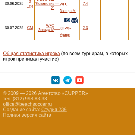
3
30.06.2025
"Локомотив
—
7:4
WFC
тур
2"
Звезда М
WFC
30.07.2025
СМ
—
2:3
КПРФ-
Звезда М
Урицк
Общая статистика игрока
(по всем турнирам, в которых
игрок принимал участие)
© 2009 — 2026 Агентство «CUPPER»
тел. (812) 998-83-38
office@beachsoccer.ru
Создание сайта:
Студия 239
Полная версия сайта