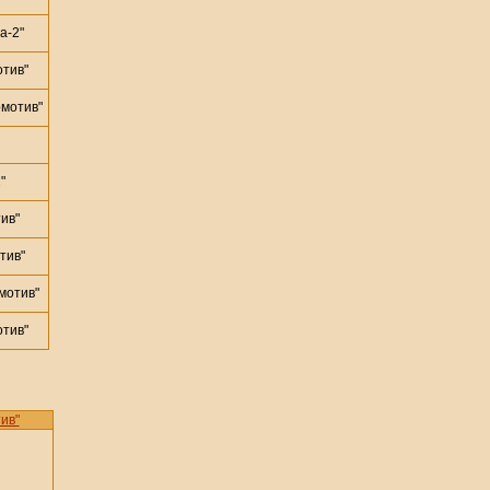
а-2"
тив"
мотив"
"
ив"
тив"
мотив"
тив"
ив"