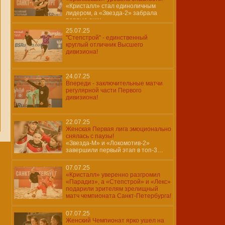
«Кристалл» стал единоличным
лидером, а «Звезда-2» забрала
первые очки
25.07.25
"Степстрой" - единственный
круглый отличник Высшего
дивизиона!
24.07.25
Впереди - заключительные матчи
регулярной части Первого
дивизиона!
22.07.25
Женская Первая лига эмоционально
снялась с паузы!
«Звезда-М» и «Локомотив-2»
завершили первый этап в топ-3…
07.07.25
«Кристалл» уверенно разгромил
«Парадиз», а «Степстрой» и «Лекс»
подарили зрителям зрелищный
матч чемпионата Санкт-Петербурга!
07.07.25
Женский Чемпионат ярко ушел на