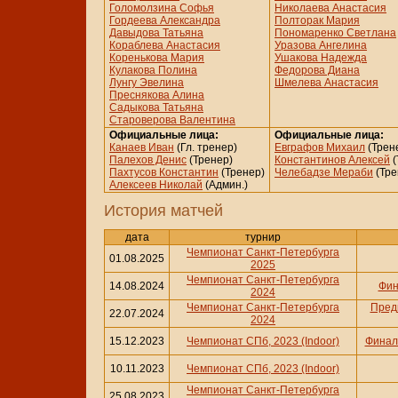
Голомолзина Софья
Николаева Анастасия
Гордеева Александра
Полторак Мария
Давыдова Татьяна
Пономаренко Светлана
Кораблева Анастасия
Уразова Ангелина
Коренькова Мария
Ушакова Надежда
Кулакова Полина
Федорова Диана
Лунгу Эвелина
Шмелева Анастасия
Преснякова Алина
Садыкова Татьяна
Староверова Валентина
Официальные лица:
Официальные лица:
Канаев Иван
(Гл. тренер)
Евграфов Михаил
(Трен
Палехов Денис
(Тренер)
Константинов Алексей
(
Пахтусов Константин
(Тренер)
Челебадзе Мераби
(Тре
Алексеев Николай
(Админ.)
История матчей
дата
турнир
Чемпионат Санкт-Петербурга
01.08.2025
2025
Чемпионат Санкт-Петербурга
14.08.2024
Фин
2024
Чемпионат Санкт-Петербурга
Пред
22.07.2024
2024
15.12.2023
Чемпионат СПб, 2023 (Indoor)
Финаль
10.11.2023
Чемпионат СПб, 2023 (Indoor)
Чемпионат Санкт-Петербурга
25.08.2023