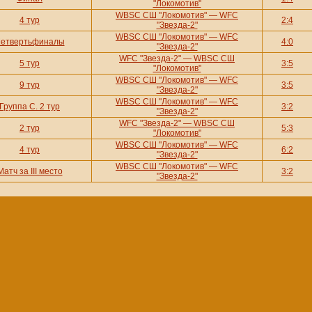
"Локомотив"
WBSC СШ "Локомотив" — WFC
4 тур
2:4
"Звезда-2"
WBSC СШ "Локомотив" — WFC
етвертьфиналы
4:0
"Звезда-2"
WFC "Звезда-2" — WBSC СШ
5 тур
3:5
"Локомотив"
WBSC СШ "Локомотив" — WFC
9 тур
3:5
"Звезда-2"
WBSC СШ "Локомотив" — WFC
Группа С. 2 тур
3:2
"Звезда-2"
WFC "Звезда-2" — WBSC СШ
2 тур
5:3
"Локомотив"
WBSC СШ "Локомотив" — WFC
4 тур
6:2
"Звезда-2"
WBSC СШ "Локомотив" — WFC
Матч за III место
3:2
"Звезда-2"