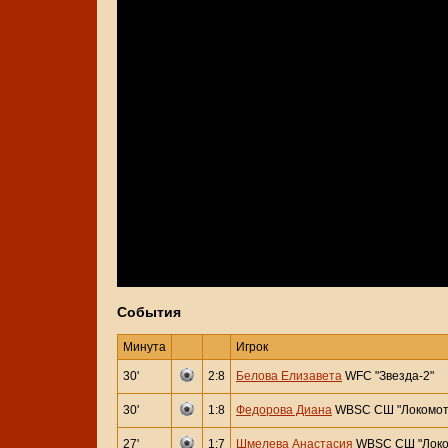
События
Минута
Игрок
30'
2:8
Белова Елизавета
WFC "Звезда-2"
30'
1:8
Федорова Диана
WBSC СШ "Локомот
27'
1:7
Шмелева Анастасия
WBSC СШ "Локо