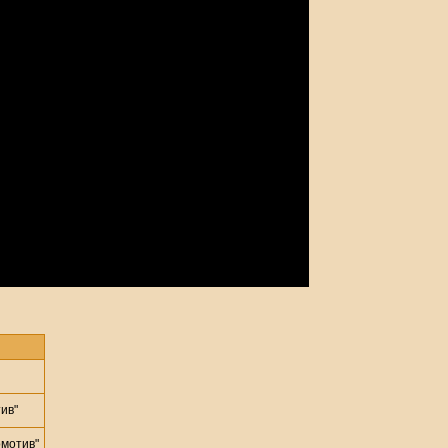
ив"
мотив"