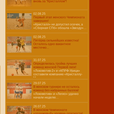
вновь за "Кристаллом"!
02.08.25
Первый этап женского Чемпионата
завершен!
«Кристалл» не допустил осечек, а
«Сборная СПб» обошла «Звезду»…
02.08.25
Пятёрка сильнейших известна!
Осталось одно вакантное
местечко...
31.07.25
Определилась тройка лучших
команд женской Первой лиги!
«Локомотив-2» и «КПРФ-Урицк»
составили компанию «Кристаллу-
М»…
29.07.25
В женском турнире не осталось
команд без набранных баллов!
«Локомотив» и «Легио» удачно
начали неделю…
26.07.25
В женском Чемпионате
«оранжевый» уровень опасности!