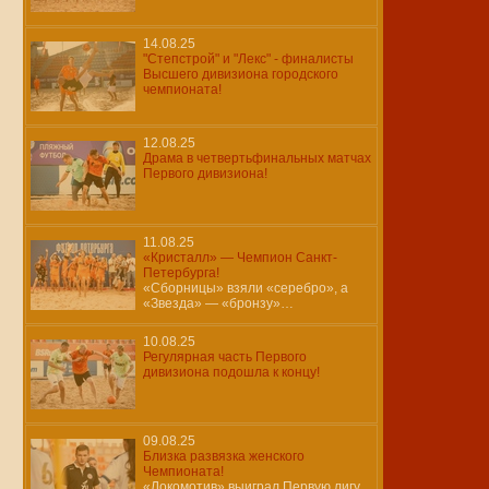
14.08.25
"Степстрой" и "Лекс" - финалисты
Высшего дивизиона городского
чемпионата!
12.08.25
Драма в четвертьфинальных матчах
Первого дивизиона!
11.08.25
«Кристалл» — Чемпион Санкт-
Петербурга!
«Сборницы» взяли «серебро», а
«Звезда» — «бронзу»…
10.08.25
Регулярная часть Первого
дивизиона подошла к концу!
09.08.25
Близка развязка женского
Чемпионата!
«Локомотив» выиграл Первую лигу,