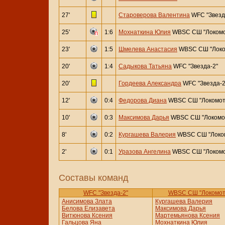
27'
Староверова Валентина
WFC "Звезд
25'
1:6
Мохнаткина Юлия
WBSC СШ "Локомо
23'
1:5
Шмелева Анастасия
WBSC СШ "Локо
20'
1:4
Садыкова Татьяна
WFC "Звезда-2"
20'
Гордеева Александра
WFC "Звезда-2
12'
0:4
Федорова Диана
WBSC СШ "Локомот
10'
0:3
Максимова Дарья
WBSC СШ "Локомо
8'
0:2
Кургашева Валерия
WBSC СШ "Локо
2'
0:1
Уразова Ангелина
WBSC СШ "Локомо
Составы команд
WFC "Звезда-2"
WBSC СШ "Локомот
Анисимова Злата
Кургашева Валерия
Белова Елизавета
Максимова Дарья
Витюнова Ксения
Мартемьянова Ксения
Гальцова Яна
Мохнаткина Юлия