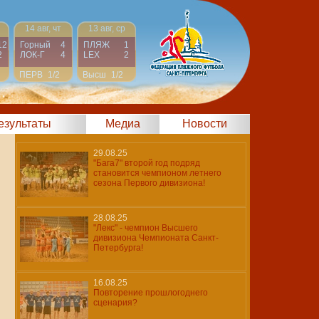
14 авг, чт
13 авг, ср
12
Горный
4
ПЛЯЖ
1
2
ЛОК-Г
4
LEX
2
ПЕРВ
1/2
Высш
1/2
результаты
Медиа
Новости
29.08.25
"Бага7" второй год подряд
становится чемпионом летнего
сезона Первого дивизиона!
28.08.25
"Лекс" - чемпион Высшего
дивизиона Чемпионата Санкт-
Петербурга!
16.08.25
Повторение прошлогоднего
сценария?