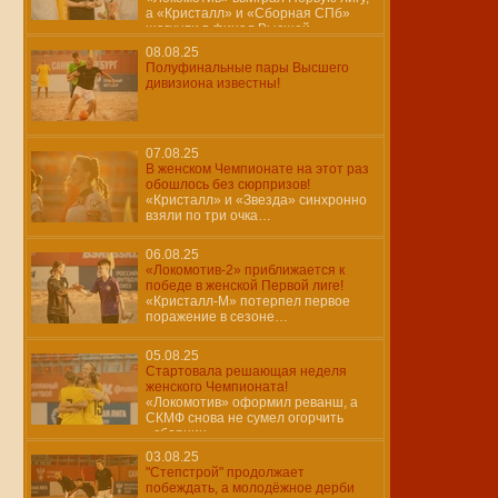
а «Кристалл» и «Сборная СПб»
шагнули в финал Высшей
08.08.25
Полуфинальные пары Высшего
дивизиона известны!
07.08.25
В женском Чемпионате на этот раз
обошлось без сюрпризов!
«Кристалл» и «Звезда» синхронно
взяли по три очка…
06.08.25
«Локомотив-2» приближается к
победе в женской Первой лиге!
«Кристалл-М» потерпел первое
поражение в сезоне…
05.08.25
Стартовала решающая неделя
женского Чемпионата!
«Локомотив» оформил реванш, а
СКМФ снова не сумел огорчить
«сборниц»…
03.08.25
"Степстрой" продолжает
побеждать, а молодёжное дерби