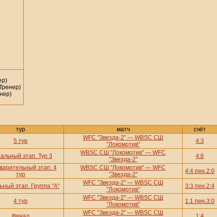
ер)
Тренер)
нер)
тур
матч
счёт
WFC "Звезда-2" — WBSC СШ
5 тур
4:3
"Локомотив"
WBSC СШ "Локомотив" — WFC
альный этап. Тур 3
4:6
"Звезда-2"
варительный этап. 4
WBSC СШ "Локомотив" — WFC
4:4 пен.2:0
тур
"Звезда-2"
WFC "Звезда-2" — WBSC СШ
ный этап. Группа "А"
3:3 пен.2:4
"Локомотив"
WFC "Звезда-2" — WBSC СШ
4 тур
1:1 пен.3:0
"Локомотив"
WFC "Звезда-2" — WBSC СШ
Финал
1:4