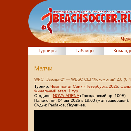
Чем
Турниры
Таблицы
Команд
Матчи
WFC "Звезда-2"
—
WBSC СШ "Локомотив"
2:8 (0:4
Турнир:
Чемпионат Санкт-Петербурга 2025
,
Санк
Финальный этап. 1 тур
Стадион:
NOVA-ARENA
(Гражданский пр. 100Б)
Начало: пн, 04 авг 2025 в 19:00 (матч завершен).
Судьи: Рыбаков, Якуничев.