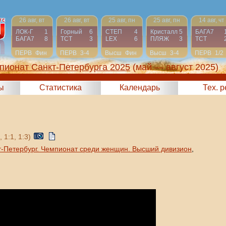
26 авг, вт
26 авг, вт
25 авг, пн
25 авг, пн
14 авг, чт
ЛОК-Г
1
Горный
6
СТЕП
4
Кристалл
5
БАГА7
БАГА7
8
ТСТ
3
LEX
6
ПЛЯЖ
3
ТСТ
ПЕРВ
Фин
ПЕРВ
3-4
Высш
Фин
Высш
3-4
ПЕРВ
1/2
пионат Санкт-Петербурга 2025
(май — август 2025)
ы
Статистика
Календарь
Тех. 
, 1:1, 1:3)
т-Петербург. Чемпионат среди женщин. Высший дивизион
,