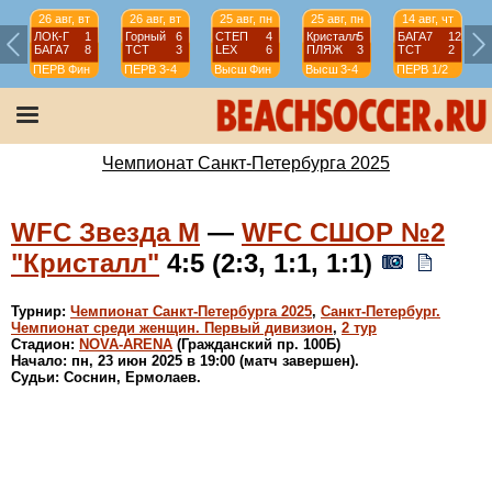
26 авг, вт
26 авг, вт
25 авг, пн
25 авг, пн
14 авг, чт
ЛОК-Г
1
Горный
6
СТЕП
4
Кристалл
5
БАГА7
12
БАГА7
8
ТСТ
3
LEX
6
ПЛЯЖ
3
ТСТ
2
ПЕРВ
Фин
ПЕРВ
3-4
Высш
Фин
Высш
3-4
ПЕРВ
1/2
Чемпионат Санкт-Петербурга 2025
WFC Звезда М
—
WFC СШОР №2
"Кристалл"
4:5 (2:3, 1:1, 1:1)
Турнир:
Чемпионат Санкт-Петербурга 2025
,
Санкт-Петербург.
Чемпионат среди женщин. Первый дивизион
,
2 тур
Стадион:
NOVA-ARENA
(Гражданский пр. 100Б)
Начало: пн, 23 июн 2025 в 19:00 (матч завершен).
Судьи: Соснин, Ермолаев.