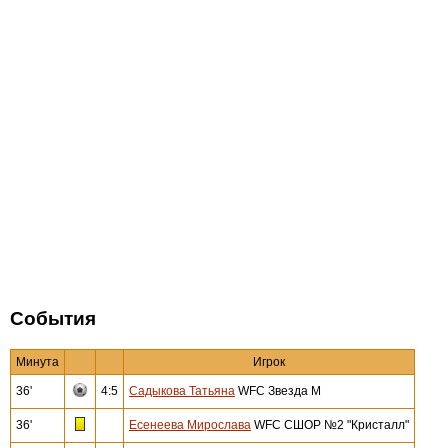
События
Минута
Игрок
36'
4:5
Садыкова Татьяна
WFC Звезда М
36'
Есенеева Мирослава
WFC СШОР №2 "Кристалл"