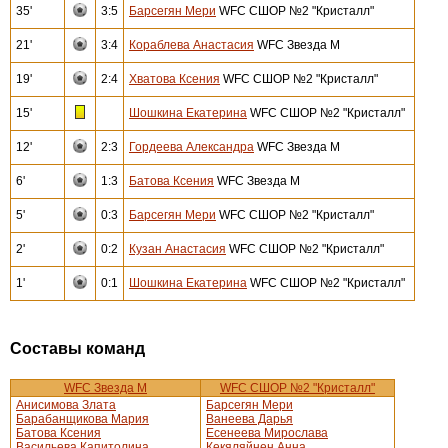
35'
3:5
Барсегян Мери
WFC СШОР №2 "Кристалл"
21'
3:4
Кораблева Анастасия
WFC Звезда М
19'
2:4
Хватова Ксения
WFC СШОР №2 "Кристалл"
15'
Шошкина Екатерина
WFC СШОР №2 "Кристалл"
12'
2:3
Гордеева Александра
WFC Звезда М
6'
1:3
Батова Ксения
WFC Звезда М
5'
0:3
Барсегян Мери
WFC СШОР №2 "Кристалл"
2'
0:2
Кузан Анастасия
WFC СШОР №2 "Кристалл"
1'
0:1
Шошкина Екатерина
WFC СШОР №2 "Кристалл"
Составы команд
WFC Звезда М
WFC СШОР №2 "Кристалл"
Анисимова Злата
Барсегян Мери
Барабанщикова Мария
Ванеева Дарья
Батова Ксения
Есенеева Мирослава
Васильева Капитолина
Кекяляйнен Анна