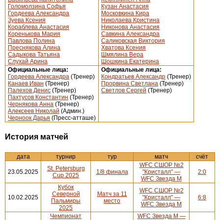
Голомолзина Софья
Кузан Анастасия
Гордеева Александра
Московкина Кира
Зуева Ксения
Николаева Кристина
Кораблева Анастасия
Никонова Анастасия
Коренькова Мария
Савкина Александра
Павлова Полина
Саликовская Виктория
Преснякова Алина
Хватова Ксения
Садыкова Татьяна
Шмялина Вера
Слухай Арина
Шошкина Екатерина
Официальные лица:
Официальные лица:
Гордеева Александра
(Тренер)
Кондратьев Александр
(Тренер)
Канаев Иван
(Тренер)
Прорвина Светлана
(Тренер)
Палехов Денис
(Тренер)
Светлов Сергей
(Тренер)
Пахтусов Константин
(Тренер)
Чернякова Анна
(Тренер)
Алексеев Николай
(Админ.)
Черноок Дарья
(Пресс-атташе)
История матчей
дата
турнир
тур
матч
счёт
WFC СШОР №2
St. Petersburg
23.05.2025
1/8 финала
"Кристалл" —
2:0
Cup 2025
WFC Звезда М
Кубок
WFC СШОР №2
Северной
Матч за 11
10.02.2025
"Кристалл" —
6:8
Пальмиры
место
WFC Звезда М
2025
Чемпионат
WFC Звезда М —