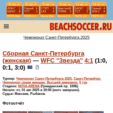
26 авг, вт
26 авг, вт
25 авг, пн
25 авг, пн
14 авг, чт
14 авг, чт
ЛОК-Г
1
Горный
6
СТЕП
4
Кристалл
5
БАГА7
12
Горный
4
БАГА7
8
ТСТ
3
LEX
6
ПЛЯЖ
3
ТСТ
2
ЛОК-Г
4
ПЕРВ
Фин
ПЕРВ
3-4
Высш
Фин
Высш
3-4
ПЕРВ
1/2
ПЕРВ
1/2
13 авг, ср
12 авг, вт
12 авг, вт
12 авг, вт
ПЛЯЖ
1
ЛОК-Г
1
Lakes
1
Кристалл
6
LEX
2
АТОМ
1
ТСТ
4
СТЕП
8
Высш
1/2
ПЕРВ
1/4
ПЕРВ
1/4
Высш
1/2
Чемпионат Санкт-Петербурга 2025
Сборная Санкт-Петербурга
(женская)
—
WFC "Звезда"
4:1
(1:0,
0:1, 3:0)
Турнир:
Чемпионат Санкт-Петербурга 2025
,
Санкт-Петербург.
Чемпионат среди женщин. Высший дивизион
,
5 тур
Стадион:
NOVA-ARENA
(Гражданский пр. 100Б)
Начало: пт, 01 авг 2025 в 20:00 (матч завершен).
Судьи: Максаев, Рыбаков.
Фотоотчёт