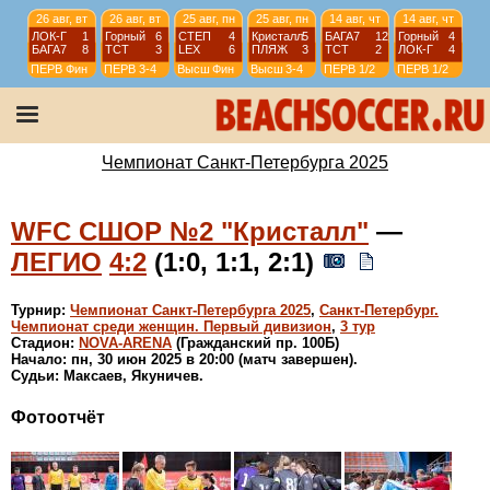
26 авг, вт
26 авг, вт
25 авг, пн
25 авг, пн
14 авг, чт
14 авг, чт
ЛОК-Г
1
Горный
6
СТЕП
4
Кристалл
5
БАГА7
12
Горный
4
БАГА7
8
ТСТ
3
LEX
6
ПЛЯЖ
3
ТСТ
2
ЛОК-Г
4
ПЕРВ
Фин
ПЕРВ
3-4
Высш
Фин
Высш
3-4
ПЕРВ
1/2
ПЕРВ
1/2
13 авг, ср
12 авг, вт
12 авг, вт
12 авг, вт
ПЛЯЖ
1
ЛОК-Г
1
Lakes
1
Кристалл
6
LEX
2
АТОМ
1
ТСТ
4
СТЕП
8
Высш
1/2
ПЕРВ
1/4
ПЕРВ
1/4
Высш
1/2
Чемпионат Санкт-Петербурга 2025
WFC СШОР №2 "Кристалл"
—
ЛЕГИО
4:2
(1:0, 1:1, 2:1)
Турнир:
Чемпионат Санкт-Петербурга 2025
,
Санкт-Петербург.
Чемпионат среди женщин. Первый дивизион
,
3 тур
Стадион:
NOVA-ARENA
(Гражданский пр. 100Б)
Начало: пн, 30 июн 2025 в 20:00 (матч завершен).
Судьи: Максаев, Якуничев.
Фотоотчёт